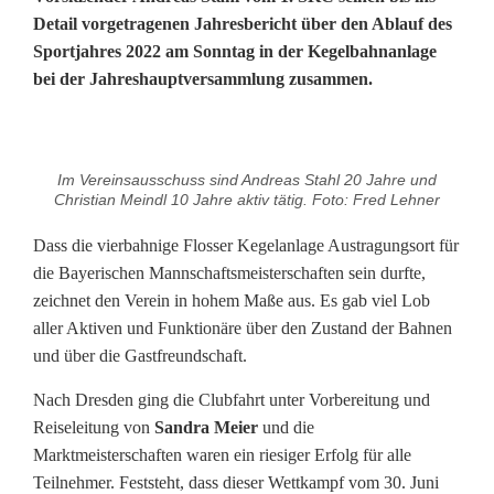
Detail vorgetragenen Jahresbericht über den Ablauf des
Sportjahres 2022 am Sonntag in der Kegelbahnanlage
bei der Jahreshauptversammlung zusammen.
E
Im Vereinsausschuss sind Andreas Stahl 20 Jahre und
r
Christian Meindl 10 Jahre aktiv tätig. Foto: Fred Lehner
f
Dass die vierbahnige Flosser Kegelanlage Austragungsort für
die Bayerischen Mannschaftsmeisterschaften sein durfte,
o
zeichnet den Verein in hohem Maße aus. Es gab viel Lob
l
aller Aktiven und Funktionäre über den Zustand der Bahnen
und über die Gastfreundschaft.
g
Nach Dresden ging die Clubfahrt unter Vorbereitung und
r
Reiseleitung von
Sandra Meier
und die
e
Marktmeisterschaften waren ein riesiger Erfolg für alle
Teilnehmer. Feststeht, dass dieser Wettkampf vom 30. Juni