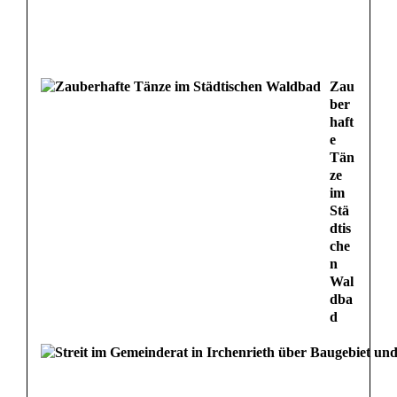
Zau
ber
haft
e
Tän
ze
im
Stä
dtis
che
n
Wal
dba
d