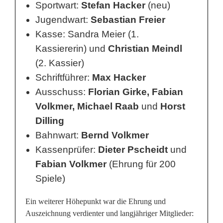
Sportwart:
Stefan Hacker
(neu)
o
Jugendwart:
Sebastian Freier
ß
Kasse: Sandra Meier (1.
z
Kassiererin) und
Christian Meindl
(2. Kassier)
i
Schriftführer:
Max Hacker
e
Ausschuss:
Florian Girke, Fabian
h
Volkmer, Michael Raab
und
Horst
Dilling
t
Bahnwart:
Bernd Volkmer
B
Kassenprüfer:
Dieter Pscheidt
und
i
Fabian Volkmer
(Ehrung für 200
l
Spiele)
a
Ein weiterer Höhepunkt war die Ehrung und
Auszeichnung verdienter und langjähriger Mitglieder:
n