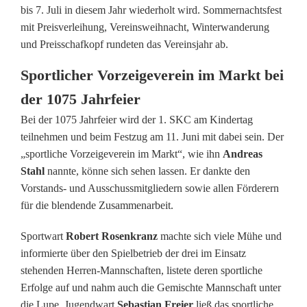
i
bis 7. Juli in diesem Jahr wiederholt wird. Sommernachtsfest
c
mit Preisverleihung, Vereinsweihnacht, Winterwanderung
und Preisschafkopf rundeten das Vereinsjahr ab.
h
Sportlicher Vorzeigeverein im Markt bei
e
der 1075 Jahrfeier
r
Bei der 1075 Jahrfeier wird der 1. SKC am Kindertag
1
teilnehmen und beim Festzug am 11. Juni mit dabei sein. Der
„sportliche Vorzeigeverein im Markt“, wie ihn
Andreas
.
Stahl
nannte, könne sich sehen lassen. Er dankte den
S
Vorstands- und Ausschussmitgliedern sowie allen Förderern
für die blendende Zusammenarbeit.
p
o
Sportwart
Robert Rosenkranz
machte sich viele Mühe und
informierte über den Spielbetrieb der drei im Einsatz
r
stehenden Herren-Mannschaften, listete deren sportliche
t
Erfolge auf und nahm auch die Gemischte Mannschaft unter
die Lupe. Jugendwart
Sebastian Freier
ließ das sportliche