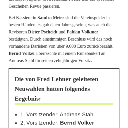
k
Geschehen Revue passieren.
e
Bei Kassiererin
Sandra Meier
sind die Vereinsgelder in
g
besten Händen, es gab einen Jahresgewinn, was auch die
Revisoren
Dieter Pscheidt
und
Fabian Volkmer
e
bestätigten. Durch einstimmigen Beschluss wird das noch
l
vorhandene Darlehen von über 9.000 Euro zurückbezahlt.
Bernd Volker
überraschte mit einem Ruhebankerl an
-
Andreas Stahl für seinen zehnjährigen Vorsitz.
C
l
Die von
Fred Lehner
geleiteten
Neuwahlen hatten folgendes
u
Ergebnis:
b
F
1. Vorsitzender: Andreas Stahl
l
2. Vorsitzender:
Bernd Volker