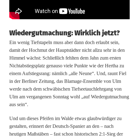
l
i
m
Wiedergutmachung: Wirklich jetzt?
m
Ein wenig Tiefstapeln muss aber dann doch erlaubt sein,
e
damit der Hochmut der Hauptstädter nicht allzu sehr in den
r
Himmel wächst: Schließlich fehlten dem Jahn zum ersten
Nichtabstiegsplatz genauso viele Punkte wie der Hertha zu
k
einem Aufstiegsrang: nämlich „alle Neune“. Und, raunt Fiel
a
in der Berliner Zeitung, das Blamage-Ensemble von Ulm
werde nach dem schwäbischen Tiefseetauchlehrgang von
n
Ulm am vergangenen Sonntag wohl „auf Wiedergutmachung
aus sein“.
n
’
Und um dieses Pfeifen im Walde etwas glaubwürdiger zu
gestalten, erinnert der Deutsch-Spanier an den – nach
s
heutigen Maßstäben – fast schon historischen 2:1-Sieg der