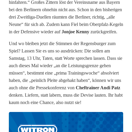
hinfahren.“ Großes Zittern löst der Vereinsname aus Bayern
t
bei den Berlinern ohnehin nicht aus. Schon in den bisherigen
h
drei Zweitliga-Duellen räumten die Berliner, richtig, „alle
Neune“ für sich ab. Zudem kann Fiel beim Oberpfalz-Kegeln
a
in der Defensive wieder auf
Jonjoe Kenny
zurückgreifen.
n
Und wo bleiben jetzt die Stimmen der Regensburger zum
i
Spiel? Lassen Sie es uns so ausdrücken: Die sollen am
Samstag, 13 Uhr, Taten, statt Worte sprechen lassen. Dass sie
m
auch dieses Mal wieder „an die Leistungsgrenze gehen
m
müssen“, bestimmt eine „prima Trainingswoche“ absolviert
haben, die „peinlich Pleite abgehakt haben“, können wir uns
e
auch ohne die Pressekonferenz von
Cheftrainer Andi Patz
r
denken. Liefern, statt labern, muss die Devise lauten. Ihr habt
kaum noch eine Chance, also nutzt sie!
w
e
r