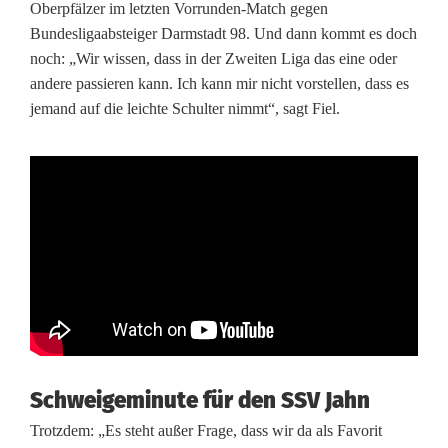
a
Oberpfälzer im letzten Vorrunden-Match gegen
Bundesligaabsteiger Darmstadt 98. Und dann kommt es doch
u
noch: „Wir wissen, dass in der Zweiten Liga das eine oder
c
andere passieren kann. Ich kann mir nicht vorstellen, dass es
jemand auf die leichte Schulter nimmt“, sagt Fiel.
h
g
e
g
e
n
H
e
Schweigeminute für den SSV Jahn
r
Trotzdem: „Es steht außer Frage, dass wir da als Favorit