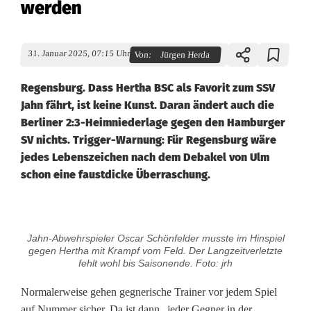
werden
31. Januar 2025, 07:15 Uhr
Von:
Jürgen Herda
Regensburg. Dass Hertha BSC als Favorit zum SSV
Jahn fährt, ist keine Kunst. Daran ändert auch die
Berliner 2:3-Heimniederlage gegen den Hamburger
SV nichts. Trigger-Warnung: Für Regensburg wäre
jedes Lebenszeichen nach dem Debakel von Ulm
schon eine faustdicke Überraschung.
J
Jahn-Abwehrspieler Oscar Schönfelder musste im Hinspiel
a
gegen Hertha mit Krampf vom Feld. Der Langzeitverletzte
fehlt wohl bis Saisonende. Foto: jrh
h
Normalerweise gehen gegnerische Trainer vor jedem Spiel
n
auf Nummer sicher. Da ist dann „jeder Gegner in der