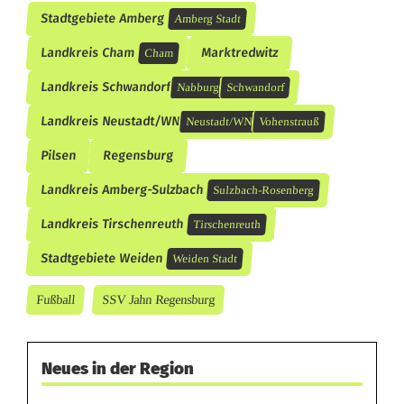
Stadtgebiete Amberg
Amberg Stadt
Landkreis Cham
Marktredwitz
Cham
Landkreis Schwandorf
Nabburg
Schwandorf
Landkreis Neustadt/WN
Neustadt/WN
Vohenstrauß
Pilsen
Regensburg
Landkreis Amberg-Sulzbach
Sulzbach-Rosenberg
Landkreis Tirschenreuth
Tirschenreuth
Stadtgebiete Weiden
Weiden Stadt
Fußball
SSV Jahn Regensburg
Neues in der Region