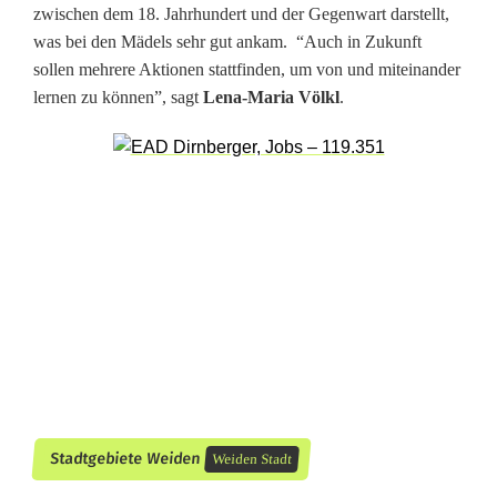
zwischen dem 18. Jahrhundert und der Gegenwart darstellt,
n
was bei den Mädels sehr gut ankam. “Auch in Zukunft
e
sollen mehrere Aktionen stattfinden, um von und miteinander
lernen zu können”, sagt
Lena-Maria Völkl
.
r
b
u
n
d
-
K
o
o
Stadtgebiete Weiden
Weiden Stadt
p