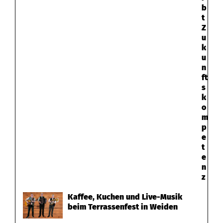
b
t
Z
u
k
u
n
ft
s
k
o
m
p
e
t
e
n
z
Kaffee, Kuchen und Live-Musik
beim Terrassenfest in Weiden