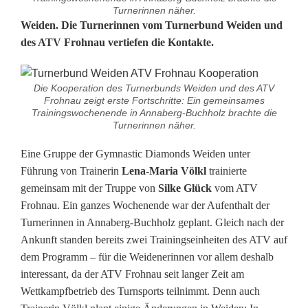
Turnerinnen näher.
E
Weiden.
Die Turnerinnen vom Turnerbund Weiden und
des ATV Frohnau vertiefen die Kontakte.
r
s
Die Kooperation des Turnerbunds Weiden und des ATV
Frohnau zeigt erste Fortschritte: Ein gemeinsames
t
Trainingswochenende in Annaberg-Buchholz brachte die
Turnerinnen näher.
e
Eine Gruppe der Gymnastic Diamonds Weiden unter
F
Führung von Trainerin
Lena-Maria Völkl
trainierte
o
gemeinsam mit der Truppe von
Silke Glück
vom ATV
Frohnau. Ein ganzes Wochenende war der Aufenthalt der
r
Turnerinnen in Annaberg-Buchholz geplant. Gleich nach der
t
Ankunft standen bereits zwei Trainingseinheiten des ATV auf
dem Programm – für die Weidenerinnen vor allem deshalb
s
interessant, da der ATV Frohnau seit langer Zeit am
c
Wettkampfbetrieb des Turnsports teilnimmt. Denn auch