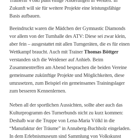
Trainerin Völkl plant einige Änderungen in Weiden: In
h
Zukunft will sie für weitere Projekte eine leistungsfähige
r
Basis aufbauen.
i
Beeindruckt waren die Mädchen der Gymnastic Diamonds
vor allem von der Turnhalle des ATV: Diese sei zwar klein,
t
aber fein – ausgestattet mit allen Turngeräten, die es für einen
t
Wettkampf braucht. Auch mit Trainer
Thomas Böttger
verstanden sich die Weidener auf Anhieb. Beim
e
Zusammentreffen am Abend besprachen die beiden Vereine
b
gemeinsame zukünftige Projekte und Möglichkeiten, diese
umzusetzen, zum Beispiel ein gemeinsames Trainingslager
e
zum besseren Kennenlernen.
i
Neben all der sportlichen Aussichten, sollte aber auch das
T
Kulturprogramm des Turnerbunds nicht zu kurz kommen:
Deshalb war die Truppe von Lena-Maria Völkl in die
u
“Manufaktur der Träume” in Annaberg-Buchholz eingeladen.
r
In dem Erlebnismuseum sind Sammlung von Volkskunst