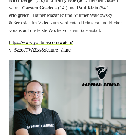
Kirchberger
(35.) und
Barry Noe
(60.). Bei den Gästen
waren
Carsten Gosdeck
(14.) und
Paul Klein
(54.)
i
erfolgreich. Trainer Mazanec und Stürmer Waldowsky
n
äußern sich im Video zum verdienten Heimsieg und blicken
voraus auf die letzte Woche vor dem Saisonstart.
d
https://www.youtube.com/watch?
e
v=SzzecTWtZxs&feature=share
n
S
a
n
d