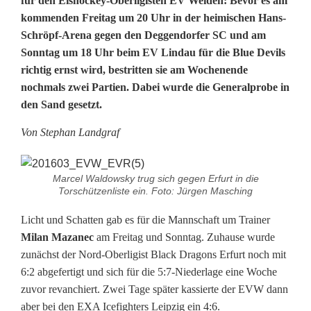
für den Eishockey-Oberligisten EV Weiden: Bevor es am
V
kommenden Freitag um 20 Uhr in der heimischen Hans-
Schröpf-Arena gegen den Deggendorfer SC und am
W
Sonntag um 18 Uhr beim EV Lindau für die Blue Devils
e
richtig ernst wird, bestritten sie am Wochenende
nochmals zwei Partien. Dabei wurde die Generalprobe in
i
den Sand gesetzt.
d
Von Stephan Landgraf
e
n
Marcel Waldowsky trug sich gegen Erfurt in die
Torschützenliste ein. Foto: Jürgen Masching
s
Licht und Schatten gab es für die Mannschaft um Trainer
e
Milan Mazanec
am Freitag und Sonntag. Zuhause wurde
t
zunächst der Nord-Oberligist Black Dragons Erfurt noch mit
6:2 abgefertigt und sich für die 5:7-Niederlage eine Woche
z
zuvor revanchiert. Zwei Tage später kassierte der EVW dann
t
aber bei den EXA Icefighters Leipzig ein 4:6.