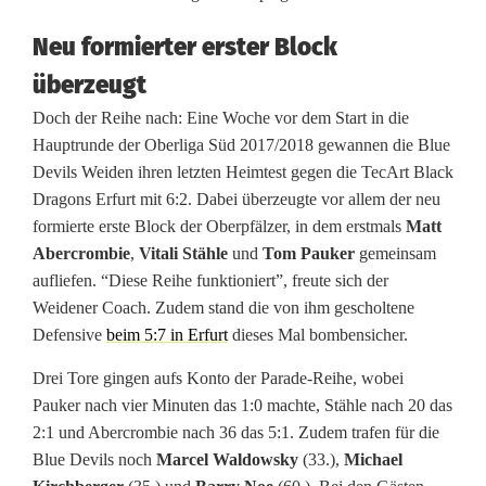
G
Neu formierter erster Block
e
überzeugt
n
Doch der Reihe nach: Eine Woche vor dem Start in die
Hauptrunde der Oberliga Süd 2017/2018 gewannen die Blue
e
Devils Weiden ihren letzten Heimtest gegen die TecArt Black
r
Dragons Erfurt mit 6:2. Dabei überzeugte vor allem der neu
formierte erste Block der Oberpfälzer, in dem erstmals
Matt
a
Abercrombie
,
Vitali Stähle
und
Tom Pauker
gemeinsam
l
aufliefen. “Diese Reihe funktioniert”, freute sich der
Weidener Coach. Zudem stand die von ihm gescholtene
p
Defensive
beim 5:7 in Erfurt
dieses Mal bombensicher.
r
Drei Tore gingen aufs Konto der Parade-Reihe, wobei
o
Pauker nach vier Minuten das 1:0 machte, Stähle nach 20 das
2:1 und Abercrombie nach 36 das 5:1. Zudem trafen für die
b
Blue Devils noch
Marcel Waldowsky
(33.),
Michael
e