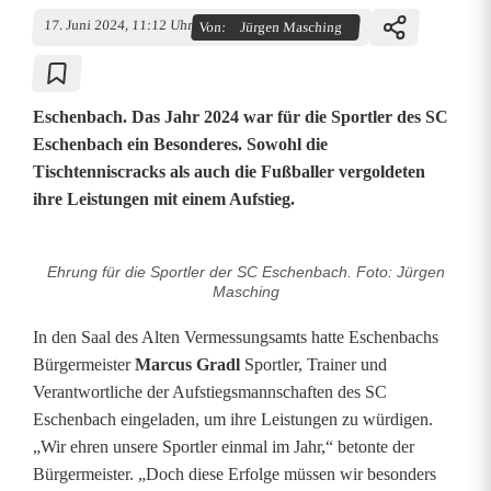
17. Juni 2024, 11:12 Uhr
Von:
Jürgen Masching
Eschenbach. Das Jahr 2024 war für die Sportler des SC
Eschenbach ein Besonderes. Sowohl die
Tischtenniscracks als auch die Fußballer vergoldeten
ihre Leistungen mit einem Aufstieg.
Ehrung für die Sportler der SC Eschenbach. Foto: Jürgen
S
Masching
t
In den Saal des Alten Vermessungsamts hatte Eschenbachs
a
Bürgermeister
Marcus Gradl
Sportler, Trainer und
Verantwortliche der Aufstiegsmannschaften des SC
d
Eschenbach eingeladen, um ihre Leistungen zu würdigen.
t
„Wir ehren unsere Sportler einmal im Jahr,“ betonte der
Bürgermeister. „Doch diese Erfolge müssen wir besonders
E