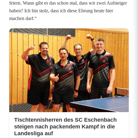
feiern. Wann gibt es das schon mal, dass wir zwei Aufsteiger
s
haben? Ich bin stolz, dass ich diese Ehrung heute hier
machen darf.“
c
h
e
n
b
a
c
h
e
Tischtennisherren des SC Eschenbach
steigen nach packendem Kampf in die
h
Landesliga auf