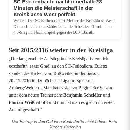
SC Eschenbach macht innerhalb 28
o
Minuten die Meisterschaft in der
Kreisklasse West perfekt
r
Weiden. Der SC Eschenbach ist Meister der Kreisklasse West!
Die noch fehlenden Zähler holte die Scheidler-Elf mit einem
t
4:0-Sieg im Nachholspiel gegen die DJK Ebnath.
c
Seit 2015/2016 wieder in der Kreisliga
l
„Der lang ersehnte Aufstieg in die Kreisliga ist endlich
u
geschafft“, sagte Gradl zu den SC-Fußballern. Zuletzt
b
standen die Kicker vom Rußweiher in der Saison
20215/2016 in der höchsten Liga im Spielkreis
s
Amberg/Weiden. „Man hat es sich zu Beginn der Saison
unter dem neuen Trainerteam
Benjamin Scheidler
und
Florian Weiß
erhofft und nun hat man es gleich im ersten
Anlauf geschafft.“
Der Eintrag in das Goldene Buch durfte nicht fehlen. Foto:
Jürgen Masching