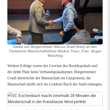
g
s
t
e
a
Danke von Bürgermeister Marcus Gradl (links) an den
m
Tischtennis Mannschaftsführer Markus Thurn. Foto: Jürgen
Masching
s
Weitere Erfolge waren der Gewinn des Bezirkspokals und
d
der dritte Platz beim Verbandspokalturnier. Bürgermeister
e
Gradl überreichte der Mannschaft ein Glaspräsent, die
Mannschaft durfte sich ins Goldene Buch der Stadt eintragen.
s
S
p