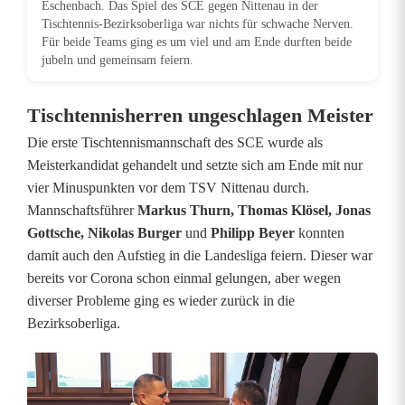
r
Eschenbach. Das Spiel des SCE gegen Nittenau in der
Tischtennis-Bezirksoberliga war nichts für schwache Nerven.
t
Für beide Teams ging es um viel und am Ende durften beide
jubeln und gemeinsam feiern.
d
i
Tischtennisherren ungeschlagen Meister
e
Die erste Tischtennismannschaft des SCE wurde als
Meisterkandidat gehandelt und setzte sich am Ende mit nur
A
vier Minuspunkten vor dem TSV Nittenau durch.
u
Mannschaftsführer
Markus Thurn, Thomas Klösel, Jonas
Gottsche, Nikolas Burger
und
Philipp Beyer
konnten
f
damit auch den Aufstieg in die Landesliga feiern. Dieser war
s
bereits vor Corona schon einmal gelungen, aber wegen
diverser Probleme ging es wieder zurück in die
t
Bezirksoberliga.
i
e