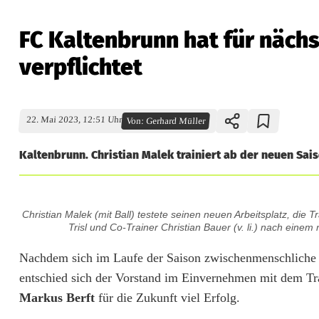
FC Kaltenbrunn hat für näch
verpflichtet
22. Mai 2023, 12:51 Uhr
Von:
Gerhard Müller
Kaltenbrunn. Christian Malek trainiert ab der neuen Sai
F
Christian Malek (mit Ball) testete seinen neuen Arbeitsplatz, die
C
Trisl und Co-Trainer Christian Bauer (v. li.) nach eine
K
Nachdem sich im Laufe der Saison zwischenmenschliche D
entschied sich der Vorstand im Einvernehmen mit dem Tra
a
Markus Berft
für die Zukunft viel Erfolg.
l