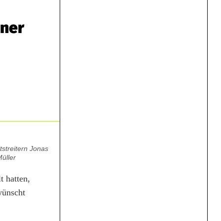
iner
tstreitern Jonas
Müller
 hatten,
wünscht