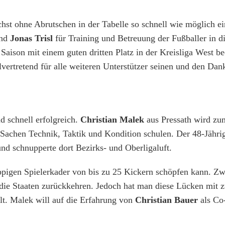
chst ohne Abrutschen in der Tabelle so schnell wie möglich ei
nd
Jonas Trisl
für Training und Betreuung der Fußballer in d
e Saison mit einem guten dritten Platz in der Kreisliga West 
lvertretend für alle weiteren Unterstützer seinen und den Dan
 schnell erfolgreich.
Christian Malek
aus Pressath wird zu
 Sachen Technik, Taktik und Kondition schulen. Der 48-Jähri
nd schnupperte dort Bezirks- und Oberligaluft.
 üppigen Spielerkader von bis zu 25 Kickern schöpfen kann. Z
 die Staaten zurückkehren. Jedoch hat man diese Lücken mit z
lt. Malek will auf die Erfahrung von
Christian Bauer
als Co