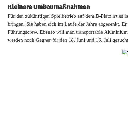
Kleinere Umbaumaßnahmen
ü
Für den zukünftigen Spielbetrieb auf dem B-Platz ist es 
r
bringen. Sie haben sich im Laufe der Jahre abgesenkt. Er
n
Führungscrew. Ebenso will man transportable Aluminiumto
werden noch Gegner für den 18. Juni und 16. Juli gesuch
ä
c
h
s
t
e
S
a