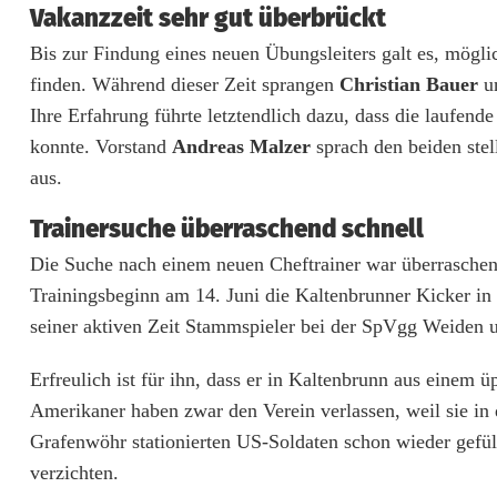
Vakanzzeit sehr gut überbrückt
t
Bis zur Findung eines neuen Übungsleiters galt es, mögli
e
finden. Während dieser Zeit sprangen
Christian Bauer
u
n
Ihre Erfahrung führte letztendlich dazu, dass die laufend
konnte. Vorstand
Andreas Malzer
sprach den beiden stel
b
aus.
r
Trainersuche überraschend schnell
u
Die Suche nach einem neuen Cheftrainer war überraschend
n
Trainingsbeginn am 14. Juni die Kaltenbrunner Kicker in
n
seiner aktiven Zeit Stammspieler bei der SpVgg Weiden u
h
Erfreulich ist für ihn, dass er in Kaltenbrunn aus einem
a
Amerikaner haben zwar den Verein verlassen, weil sie in
Grafenwöhr stationierten US-Soldaten schon wieder gefül
t
verzichten.
f