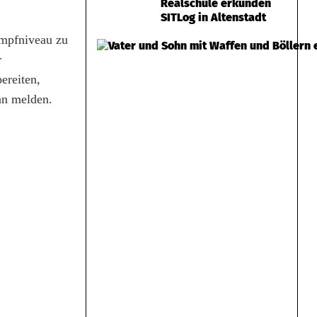
Realschule erkunden
SITLog in Altenstadt
ampfniveau zu
r
ereiten,
nn melden.