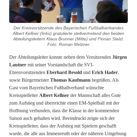
t
i
e
Der Kreisvorsitzende des Bayerischen Fußballverbandes
g
Albert Kellner (links) gratulierte stellvertretend den beiden
Abteilungsleitern Klaus Brunner (Mitte) und Florian Stelzl.
Foto: Roman Melzner
m
i
Der Abteilungsleiter konnte neben dem Vorsitzenden
Jürgen
Lautner
mit seiner Vorstandschaft die SVI-
t
Ehrenvorsitzenden
Eberhard Besold
und
Erich Hader
,
e
sowie Bürgermeister
Thomas Kaufmann
begrüßen. Als
Gast vom Bayerischen Fußballverband wünschte
i
Kreisspielleiter
Albert Kellner
der Mannschaft alles Gute
zum Aufstieg und überreichte einen EM-Spielball mit der
n
Hoffnung verbunden, dass die Klasse in der kommenden
e
Saison auch gehalten wird. Beeindruckt zeigte sich der
Kreisspielleiter, dass der Aufstieg mit Spielern geschafft
m
wurde, die alle aus Immenreuth oder der näheren Umgebung