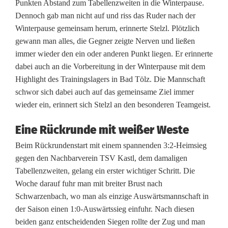
Punkten Abstand zum Tabellenzweiten in die Winterpause.
n
Dennoch gab man nicht auf und riss das Ruder nach der
I
Winterpause gemeinsam herum, erinnerte Stelzl. Plötzlich
gewann man alles, die Gegner zeigte Nerven und ließen
m
immer wieder den ein oder anderen Punkt liegen. Er erinnerte
m
dabei auch an die Vorbereitung in der Winterpause mit dem
Highlight des Trainingslagers in Bad Tölz. Die Mannschaft
e
schwor sich dabei auch auf das gemeinsame Ziel immer
n
wieder ein, erinnert sich Stelzl an den besonderen Teamgeist.
r
Eine Rückrunde mit weißer Weste
e
Beim Rückrundenstart mit einem spannenden 3:2-Heimsieg
gegen den Nachbarverein TSV Kastl, dem damaligen
u
Tabellenzweiten, gelang ein erster wichtiger Schritt. Die
t
Woche darauf fuhr man mit breiter Brust nach
Schwarzenbach, wo man als einzige Auswärtsmannschaft in
h
der Saison einen 1:0-Auswärtssieg einfuhr. Nach diesen
e
beiden ganz entscheidenden Siegen rollte der Zug und man