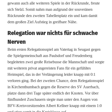
gewann auch alle weiteren Spiele in der Rückrunde, freute
r
sich Stelzl. Somit nahm man aufgrund der souveränen
T
Rückrunde den zweiten Tabellenplatz ein und kam damit
dem großen Ziel Aufstieg in greifbare Nähe.
e
Relegation war nichts für schwache
a
Nerven
m
Beim ersten Relegationsspiel am Vatertag in Seugast gegen
die Spielgemeinschaft aus Paulsdorf und Freudenberg
begleiteten zwei große Reisebusse die Mannschaft und sorgte
mit weiteren privat angereisten Fans für ein gefühltes
Heimspiel, das in der Verlängerung leider knapp mit 0:1
verloren ging. Bei der zweiten Chance, dem Relegationsspiel
in Kirchenthumbach gegen die Reserve des SV Auerbach,
platze dann drei Tage später endlich der Knoten. Vor über
fünfhundert Zuschauern siegte man unter den Augen von
BFV-Kreisvorsitzenden Albert Kellner knapp mit einem 1:0
und stieg somit in die Kreisklasse auf.