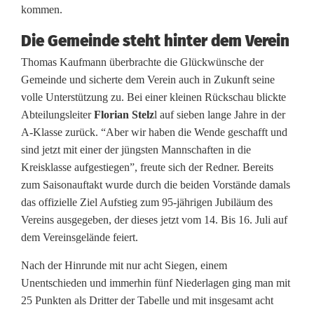
j
kommen.
u
Die Gemeinde steht hinter dem Verein
n
Thomas Kaufmann überbrachte die Glückwünsche der
Gemeinde und sicherte dem Verein auch in Zukunft seine
g
volle Unterstützung zu. Bei einer kleinen Rückschau blickte
e
Abteilungsleiter
Florian Stelz
l auf sieben lange Jahre in der
A-Klasse zurück. “Aber wir haben die Wende geschafft und
n
sind jetzt mit einer der jüngsten Mannschaften in die
,
Kreisklasse aufgestiegen”, freute sich der Redner. Bereits
zum Saisonauftakt wurde durch die beiden Vorstände damals
e
das offizielle Ziel Aufstieg zum 95-jährigen Jubiläum des
c
Vereins ausgegeben, der dieses jetzt vom 14. Bis 16. Juli auf
dem Vereinsgelände feiert.
h
Nach der Hinrunde mit nur acht Siegen, einem
t
Unentschieden und immerhin fünf Niederlagen ging man mit
e
25 Punkten als Dritter der Tabelle und mit insgesamt acht