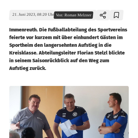
21. Juni 2023, 08:20 Uhr
Von:
Roman Melzner
Immenreuth. Die Fußballabteilung des Sportvereins
feierte vor kurzem mit über einhundert Gästen im
Sportheim den langersehnten Aufstieg in die
Kreisklasse. Abteilungsleiter Florian Stelzl blickte
in seinem Saisonrückblick auf den Weg zum
Aufstieg zurück.
A
u
f
s