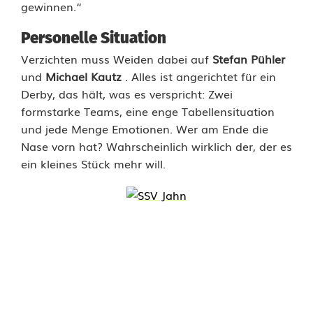
gewinnen.“
b
Personelle Situation
a
Verzichten muss Weiden dabei auf
Stefan Pühler
c
und
Michael Kautz
. Alles ist angerichtet für ein
Derby, das hält, was es verspricht: Zwei
h
formstarke Teams, eine enge Tabellensituation
u
und jede Menge Emotionen. Wer am Ende die
Nase vorn hat? Wahrscheinlich wirklich der, der es
n
ein kleines Stück mehr will.
d
S
p
V
g
g