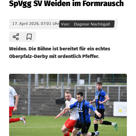
SpVgg SV Weiden im Formrausch
17. April 2026, 07:01 Uhr
Von:
Dagmar Nachtigall
Weiden. Die Bühne ist bereitet für ein echtes
Oberpfalz-Derby mit ordentlich Pfeffer.
B
a
y
e
r