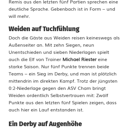
Remis aus den letzten fünf Partien sprechen eine
r
deutliche Sprache. Gebenbach ist in Form – und
b
will mehr.
y
Weiden auf Tuchfühlung
a
Doch die Gäste aus Weiden reisen keineswegs als
Außenseiter an. Mit zehn Siegen, neun
u
Unentschieden und sieben Niederlagen spielt
f
auch die Elf von Trainer
Michael Riester
eine
starke Saison. Nur fünf Punkte trennen beide
A
Teams – ein Sieg im Derby, und man ist plötzlich
u
mittendrin im direkten Kampf. Trotz der jüngsten
0:2-Niederlage gegen den ASV Cham bringt
g
Weiden ordentlich Selbstvertrauen mit: Zwölf
e
Punkte aus den letzten fünf Spielen zeigen, dass
auch hier ein Lauf entstanden ist.
n
h
Ein Derby auf Augenhöhe