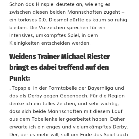
Schon das Hinspiel deutete an, wie eng es
ö
zwischen diesen beiden Mannschaften zugeht –
h
ein torloses 0:0. Diesmal dürfte es kaum so ruhig
bleiben. Die Vorzeichen sprechen für ein
e
intensives, umkämpftes Spiel, in dem
–
Kleinigkeiten entscheiden werden.
D
Weidens Trainer Michael Riester
J
bringt es dabei treffend auf den
K
Punkt:
G
„Topspiel in der Formtabelle der Bayernliga und
das als Derby gegen Gebenbach. Für die Region
e
denke ich ein tolles Zeichen, und sehr wichtig,
b
dass sich beide Mannschaften mit diesem Lauf
aus dem Tabellenkeller gearbeitet haben. Daher
e
erwarte ich ein enges und vielumkämpftes Derby.
n
Der, der es mehr will, soll am Ende das Spiel auch