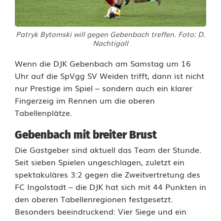
n
l
Patryk Bytomski will gegen Gebenbach treffen. Foto: D.
i
Nachtigall
g
Wenn die DJK Gebenbach am Samstag um 16
a
Uhr auf die SpVgg SV Weiden trifft, dann ist nicht
nur Prestige im Spiel – sondern auch ein klarer
N
Fingerzeig im Rennen um die oberen
o
Tabellenplätze.
r
Gebenbach mit breiter Brust
d
Die Gastgeber sind aktuell das Team der Stunde.
Seit sieben Spielen ungeschlagen, zuletzt ein
:
spektakuläres 3:2 gegen die Zweitvertretung des
D
FC Ingolstadt – die DJK hat sich mit 44 Punkten in
den oberen Tabellenregionen festgesetzt.
e
Besonders beeindruckend: Vier Siege und ein