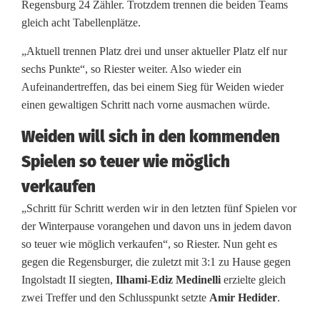
Regensburg 24 Zähler. Trotzdem trennen die beiden Teams
r
gleich acht Tabellenplätze.
n
„Aktuell trennen Platz drei und unser aktueller Platz elf nur
l
sechs Punkte“, so Riester weiter. Also wieder ein
Aufeinandertreffen, das bei einem Sieg für Weiden wieder
i
einen gewaltigen Schritt nach vorne ausmachen würde.
g
Weiden will sich in den kommenden
a
Spielen so teuer wie möglich
N
verkaufen
o
„Schritt für Schritt werden wir in den letzten fünf Spielen vor
r
der Winterpause vorangehen und davon uns in jedem davon
so teuer wie möglich verkaufen“, so Riester. Nun geht es
d
gegen die Regensburger, die zuletzt mit 3:1 zu Hause gegen
:
Ingolstadt II siegten,
Ilhami-Ediz Medinelli
erzielte gleich
zwei Treffer und den Schlusspunkt setzte
Amir Hedider
.
D