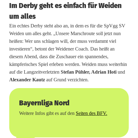
Im Derby geht es einfach für Weiden
e
um alles
r
Ein echtes Derby steht also an, in dem es für die SpVgg SV
b
Weiden um alles geht. „Unsere Marschroute soll jetzt nun
y
heißen: Wer uns schlagen will, der muss verdammt viel
investieren“, betont der Weidener Coach. Das heißt an
s
diesem Abend, dass die Zuschauer ein spannendes,
t
kämpferisches Spiel erleben werden. Weiden muss weiterhin
auf die Langzeitverletzten
Stefan Pühler, Adrian Hoti
und
i
Alexander Kautz
auf Grund verzichten.
m
m
Bayernliga Nord
u
Weitere Infos gibt es auf den
Seiten des BFV.
n
g