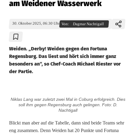
am Weidener Wasserwerk
30. Oktober 2025, 06:30 Uhr
Von:
Dagmar Nachtigall
Weiden. „Derby! Weiden gegen den Fortuna
Regensburg. Das liest und hört sich immer ganz
besonders an“, so Chef-Coach Michael Riester vor
der Partie.
B
Niklas Lang war zuletzt zwei Mal in Coburg erfolgreich. Dies
a
soll ihm gegen Regensburg auch gelingen. Foto: D.
Nachtigall
y
Blickt man aber auf die Tabelle, dann sind beide Teams sehr
e
eng zusammen. Denn Weiden hat 20 Punkte und Fortuna