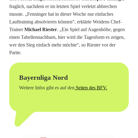
V
fraglich, nachdem er im letzten Spiel verletzt abbrechen
musste. „Fenninger hat in dieser Woche nur einfaches
W
Lauftraining absolvieren können“, erklärte Weidens Chef-
e
Trainer
Michael Riester
. „Ein Spiel auf Augenhöhe, gegen
einen Tabellennachbarn, hier wird die Tagesform es zeigen,
i
wer den Sieg einfach mehr möchte“, so Riester vor der
d
Partie.
e
n
Bayernliga Nord
m
Weitere Infos gibt es auf den
Seiten des BFV.
u
s
s
e