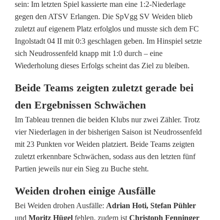
a
sein: Im letzten Spiel kassierte man eine 1:2-Niederlage
gegen den ATSV Erlangen. Die SpVgg SV Weiden blieb
N
zuletzt auf eigenem Platz erfolglos und musste sich dem FC
o
Ingolstadt 04 II mit 0:3 geschlagen geben. Im Hinspiel setzte
sich Neudrossenfeld knapp mit 1:0 durch – eine
r
Wiederholung dieses Erfolgs scheint das Ziel zu bleiben.
d
Beide Teams zeigten zuletzt gerade bei
:
den Ergebnissen Schwächen
S
Im Tableau trennen die beiden Klubs nur zwei Zähler. Trotz
vier Niederlagen in der bisherigen Saison ist Neudrossenfeld
p
mit 23 Punkten vor Weiden platziert. Beide Teams zeigten
V
zuletzt erkennbare Schwächen, sodass aus den letzten fünf
Partien jeweils nur ein Sieg zu Buche steht.
g
g
Weiden drohen einige Ausfälle
Bei Weiden drohen Ausfälle:
Adrian Hoti, Stefan Pühler
S
und
Moritz Hügel
fehlen, zudem ist
Christoph Fenninger