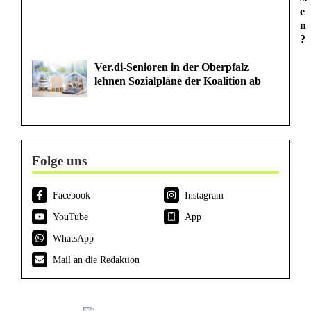
e
n
?
Ver.di-Senioren in der Oberpfalz
lehnen Sozialpläne der Koalition ab
Folge uns
Facebook
Instagram
YouTube
App
WhatsApp
Mail an die Redaktion