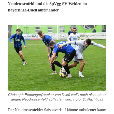
Neudrossenfeld und die SpVgg SV Weiden im
Bayernliga-Duell aufeinander.
B
a
y
e
r
n
l
Christoph Fenninger(zweiter von links) weiß noch nicht ob er
i
gegen Neudrossenfeld auflaufen wird. Foto. D. Nachtigall
g
Der Neudrossenfelder Saisonverlauf könnte turbulenter kaum