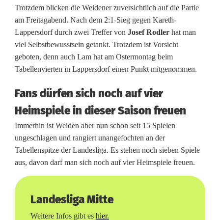
Trotzdem blicken die Weidener zuversichtlich auf die Partie
n
am Freitagabend. Nach dem 2:1-Sieg gegen Kareth-
z
Lappersdorf durch zwei Treffer von
Josef Rodler
hat man
viel Selbstbewusstsein getankt. Trotzdem ist Vorsicht
u
geboten, denn auch Lam hat am Ostermontag beim
r
Tabellenvierten in Lappersdorf einen Punkt mitgenommen.
ü
Fans dürfen sich noch auf vier
c
Heimspiele in dieser Saison freuen
k
Immerhin ist Weiden aber nun schon seit 15 Spielen
ungeschlagen und rangiert unangefochten an der
–
Tabellenspitze der Landesliga. Es stehen noch sieben Spiele
S
aus, davon darf man sich noch auf vier Heimspiele freuen.
p
V
Landesliga Mitte
g
Weitere Infos gibt es
hier.