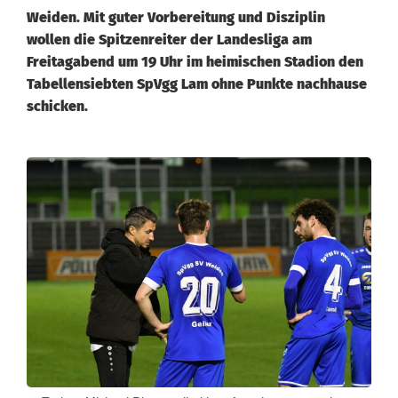
Weiden. Mit guter Vorbereitung und Disziplin
wollen die Spitzenreiter der Landesliga am
Freitagabend um 19 Uhr im heimischen Stadion den
Tabellensiebten SpVgg Lam ohne Punkte nachhause
schicken.
B
a
y
e
r
n
l