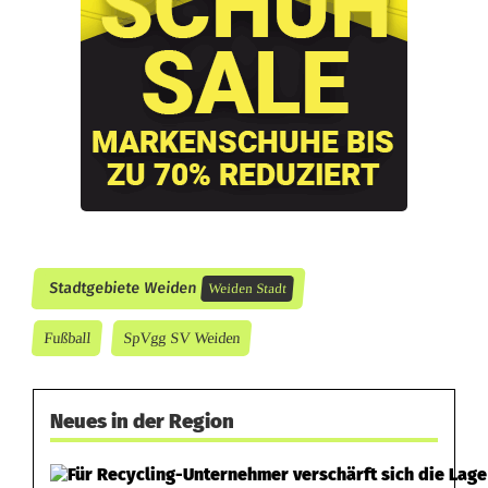
h
k
o
n
z
e
n
Stadtgebiete Weiden
Weiden Stadt
t
Fußball
SpVgg SV Weiden
r
i
Neues in der Region
e