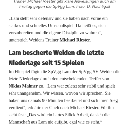
Trainer Michael Riester gibt klare Anweisungen auch am
i
Freitag gegen die SpVgg Lam. Foto: D. Nachtigall
g
„Lam steht sehr defensiv und sie haben nach vorne ein
a
starkes und schnelles Umschaltspiel. Da heißt es, sich
vorzubereiten und die eigene Disziplin zu wahren“,
,
unterstrich Weidens Trainer
Michael Riester
.
w
Lam bescherte Weiden die letzte
i
Niederlage seit 15 Spielen
r
Im Hinspiel fügte die SpVgg Lam der SpVgg SV Weiden die
letzte Niederlage durch den entscheidenden Treffer von
k
Niklas Maimer
zu. „Lam war zuletzt sehr stabil und spielt
o
sehr unangenehm. Wir wissen, wovon wir sprechen. Sie
haben uns damals 90 Minuten bearbeitet und sich ihren Sieg
m
verdient“, erklärte der Chefcoach Michael Riester. Für ihn
m
steht fest: „Das wird ein hartes Stück Arbeit, da sich die
Mannschaft aus Lam nie aufgibt, egal wie es steht.“
e