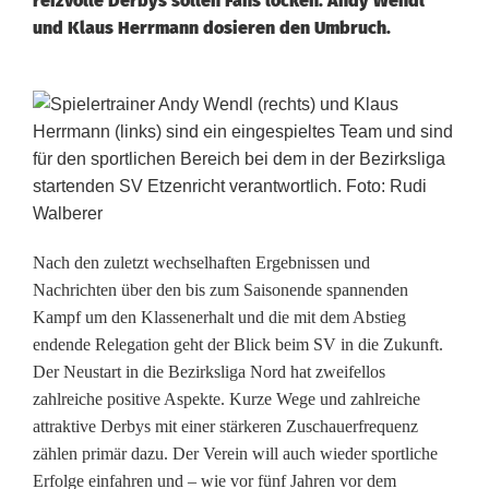
reizvolle Derbys sollen Fans locken. Andy Wendl
und Klaus Herrmann dosieren den Umbruch.
B
e
z
i
Nach den zuletzt wechselhaften Ergebnissen und
r
Nachrichten über den bis zum Saisonende spannenden
k
Kampf um den Klassenerhalt und die mit dem Abstieg
endende Relegation geht der Blick beim SV in die Zukunft.
s
Der Neustart in die Bezirksliga Nord hat zweifellos
l
zahlreiche positive Aspekte. Kurze Wege und zahlreiche
attraktive Derbys mit einer stärkeren Zuschauerfrequenz
i
zählen primär dazu. Der Verein will auch wieder sportliche
g
Erfolge einfahren und – wie vor fünf Jahren vor dem