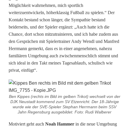
i
Möglichkeit wahrnehmen, mich sportlich
t
weiterzuentwickeln, höherklassig Fußball zu spielen.“ Der
Kontakt bestand schon länger, die Sympathie bestand
d
beiderseits, und der Spieler ergänzt: „Auch hatte ich die
Chance, dort schon mitzutrainieren, und ich habe zudem aus
r
den Gesprächen mit Spielertrainer Andy Wendl und Manfred
e
Herrmann gemerkt, dass es in einer angenehmen, nahezu
familiären Umgebung auch zwischenmenschlich stimmt und
i
sich ideal in den Takt meines Tagesablaufs, schulisch wie
N
privat, einfügt“.
e
u
Ben Kippes (rechts im Bild im gelben Trikot) wechselt von der
z
DJK Neustadt kommend zum SV Etzenricht. Der 18-Jährige
wurde wie der SVE-Spieler Stephan Herrmann beim SSV
u
Jahn Regensburg ausgebildet. Foto: Rudi Walberer
g
Motiviert geht auch
Noah Hammer
in die neue Umgebung