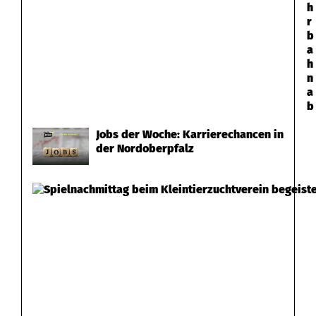
h
r
b
a
h
n
a
b
Jobs der Woche: Karrierechancen in
der Nordoberpfalz