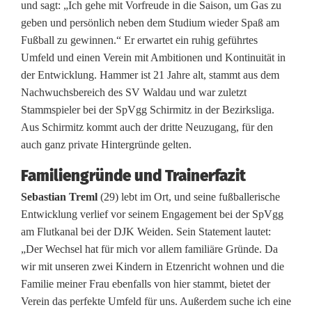
und sagt: „Ich gehe mit Vorfreude in die Saison, um Gas zu
ä
geben und persönlich neben dem Studium wieder Spaß am
n
Fußball zu gewinnen.“ Er erwartet ein ruhig geführtes
Umfeld und einen Verein mit Ambitionen und Kontinuität in
g
der Entwicklung. Hammer ist 21 Jahre alt, stammt aus dem
e
Nachwuchsbereich des SV Waldau und war zuletzt
Stammspieler bei der SpVgg Schirmitz in der Bezirksliga.
n
Aus Schirmitz kommt auch der dritte Neuzugang, für den
auch ganz private Hintergründe gelten.
Familiengründe und Trainerfazit
Sebastian Treml
(29) lebt im Ort, und seine fußballerische
Entwicklung verlief vor seinem Engagement bei der SpVgg
am Flutkanal bei der DJK Weiden. Sein Statement lautet:
„Der Wechsel hat für mich vor allem familiäre Gründe. Da
wir mit unseren zwei Kindern in Etzenricht wohnen und die
Familie meiner Frau ebenfalls von hier stammt, bietet der
Verein das perfekte Umfeld für uns. Außerdem suche ich eine