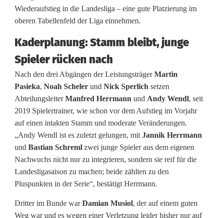
Wiederaufstieg in die Landesliga – eine gute Platzierung im
a
oberen Tabellenfeld der Liga einnehmen.
-
Kaderplanung: Stamm bleibt, junge
N
Spieler rücken nach
e
Nach den drei Abgängen der Leistungsträger
Martin
Pasieka
,
Noah Scheler
und
Nick Sperlich
setzen
u
Abteilungsleiter
Manfred Herrmann
und
Andy Wendl
, seit
s
2019 Spielertrainer, wie schon vor dem Aufstieg im Vorjahr
auf einen intakten Stamm und moderate Veränderungen.
t
„Andy Wendl ist es zuletzt gelungen, mit
Jannik Herrmann
a
und
Bastian Schreml
zwei junge Spieler aus dem eigenen
Nachwuchs nicht nur zu integrieren, sondern sie reif für die
r
Landesligasaison zu machen; beide zählten zu den
t
Pluspunkten in der Serie“, bestätigt Herrmann.
i
Dritter im Bunde war
Damian Musiol
, der auf einem guten
Weg war und es wegen einer Verletzung leider bisher nur auf