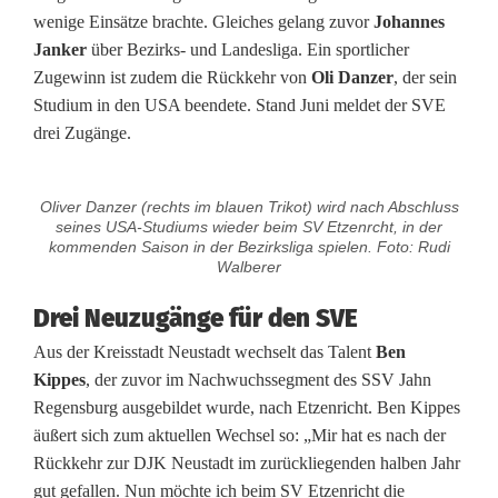
n
wenige Einsätze brachte. Gleiches gelang zuvor
Johannes
E
Janker
über Bezirks- und Landesliga. Ein sportlicher
Zugewinn ist zudem die Rückkehr von
Oli Danzer
, der sein
t
Studium in den USA beendete. Stand Juni meldet der SVE
z
drei Zugänge.
e
Oliver Danzer (rechts im blauen Trikot) wird nach Abschluss
n
seines USA-Studiums wieder beim SV Etzenrcht, in der
kommenden Saison in der Bezirksliga spielen. Foto: Rudi
r
Walberer
i
Drei Neuzugänge für den SVE
c
Aus der Kreisstadt Neustadt wechselt das Talent
Ben
h
Kippes
, der zuvor im Nachwuchssegment des SSV Jahn
Regensburg ausgebildet wurde, nach Etzenricht. Ben Kippes
t
äußert sich zum aktuellen Wechsel so: „Mir hat es nach der
m
Rückkehr zur DJK Neustadt im zurückliegenden halben Jahr
gut gefallen. Nun möchte ich beim SV Etzenricht die