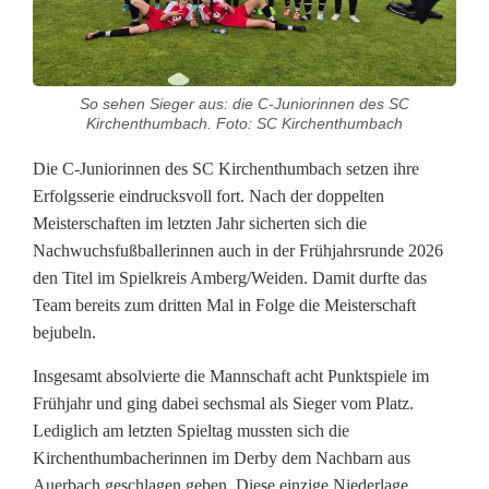
n
i
o
So sehen Sieger aus: die C-Juniorinnen des SC
Kirchenthumbach. Foto: SC Kirchenthumbach
r
Die C-Juniorinnen des SC Kirchenthumbach setzen ihre
i
Erfolgsserie eindrucksvoll fort. Nach der doppelten
n
Meisterschaften im letzten Jahr sicherten sich die
Nachwuchsfußballerinnen auch in der Frühjahrsrunde 2026
n
den Titel im Spielkreis Amberg/Weiden. Damit durfte das
e
Team bereits zum dritten Mal in Folge die Meisterschaft
bejubeln.
n
Insgesamt absolvierte die Mannschaft acht Punktspiele im
d
Frühjahr und ging dabei sechsmal als Sieger vom Platz.
e
Lediglich am letzten Spieltag mussten sich die
Kirchenthumbacherinnen im Derby dem Nachbarn aus
s
Auerbach geschlagen geben. Diese einzige Niederlage