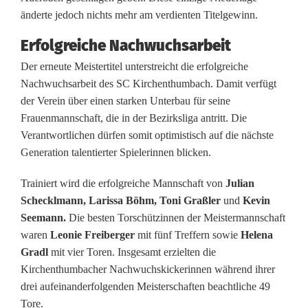
S
änderte jedoch nichts mehr am verdienten Titelgewinn.
C
Erfolgreiche Nachwuchsarbeit
K
Der erneute Meistertitel unterstreicht die erfolgreiche
Nachwuchsarbeit des SC Kirchenthumbach. Damit verfügt
i
der Verein über einen starken Unterbau für seine
r
Frauenmannschaft, die in der Bezirksliga antritt. Die
Verantwortlichen dürfen somit optimistisch auf die nächste
c
Generation talentierter Spielerinnen blicken.
h
Trainiert wird die erfolgreiche Mannschaft von
Julian
e
Schecklmann, Larissa Böhm, Toni Graßler
und
Kevin
Seemann.
Die besten Torschützinnen der Meistermannschaft
n
waren
Leonie Freiberger
mit fünf Treffern sowie
Helena
t
Gradl
mit vier Toren. Insgesamt erzielten die
Kirchenthumbacher Nachwuchskickerinnen während ihrer
h
drei aufeinanderfolgenden Meisterschaften beachtliche 49
u
Tore.