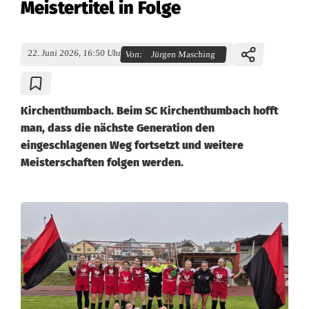
Meistertitel in Folge
22. Juni 2026, 16:50 Uhr
Von:
Jürgen Masching
Kirchenthumbach. Beim SC Kirchenthumbach hofft
man, dass die nächste Generation den
eingeschlagenen Weg fortsetzt und weitere
Meisterschaften folgen werden.
C
-
J
u