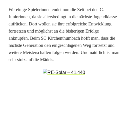
m
Für einige Spielerinnen endet nun die Zeit bei den C-
Juniorinnen, da sie altersbedingt in die nächste Jugendklasse
b
aufrücken. Dort wollen sie ihre erfolgreiche Entwicklung
a
fortsetzen und möglichst an die bisherigen Erfolge
anknüpfen. Beim SC Kirchenthumbach hofft man, dass die
c
nächste Generation den eingeschlagenen Weg fortsetzt und
h
weitere Meisterschaften folgen werden. Und natürlich ist man
sehr stolz auf die Mädels.
f
e
i
e
r
n