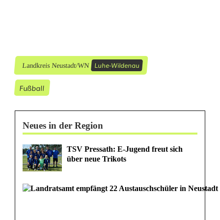
d
r
i
t
Luhe-Wildenau
Landkreis Neustadt/WN
t
Fußball
e
n
Neues in der Region
S
i
TSV Pressath: E-Jugend freut sich
über neue Trikots
e
g
i