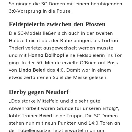
So gingen die SC-Damen mit einem beruhigenden
d
3:0-Vorsprung in die Pause.
e
Feldspielerin zwischen den Pfosten
s
Die SC-Mädels ließen sich auch in der zweiten
S
Halbzeit nicht aus der Ruhe bringen, als Torfrau
Theierl verletzt ausgewechselt werden musste
C
und mit
Hanna Dollhopf
eine Feldspielerin ins Tor
L
ging. In der 50. Minute erzielte O’Brien auf Pass
von
Linda Beierl
das 4:0. Damit war in einem
u
etwas zerfahrenen Spiel die Messe gelesen.
h
Derby gegen Neudorf
e
„Das starke Mittelfeld und die sehr gute
W
Abwehrarbeit waren Gründe für unseren Erfolg“,
lobte Trainer
Beierl
seine Truppe. Die SC-Damen
i
stehen nun mit neun Punkten und 14:0 Toren an
l
der Tabellenspitze. Jetzt erwartet man am