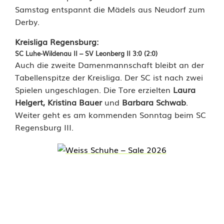
Samstag entspannt die Mädels aus Neudorf zum
d
Derby.
e
Kreisliga Regensburg:
n
SC Luhe-Wildenau II – SV Leonberg II 3:0 (2:0)
Auch die zweite Damenmannschaft bleibt an der
a
Tabellenspitze der Kreisliga. Der SC ist nach zwei
u
Spielen ungeschlagen. Die Tore erzielten
Laura
Helgert, Kristina Bauer
und
Barbara Schwab
.
f
Weiter geht es am kommenden Sonntag beim SC
e
Regensburg III.
i
e
r
n