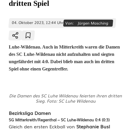
dritten Spiel
04. Oktober 2023, 12:44 Uhr
Von:
Jürgen Masching
Luhe-Wildenau. Auch in Mitterkreith waren die Damen
des SC Luhe-Wildenau nicht aufzuhalten und siegten
ungefährdet mit 4:0. Dabei blieb man auch im dritten
Spiel ohne einen Gegentreffer.
D
Die Damen des SC Luhe Wildenau feierten ihren dritten
a
Sieg. Foto: SC Luhe Wildenau
m
Bezirksliga Damen
SG Mitterkreith/Regenthal – SC Luhe-Wildenau 0:4 (0:3)
e
Gleich den ersten Eckball von
Stephanie Busl