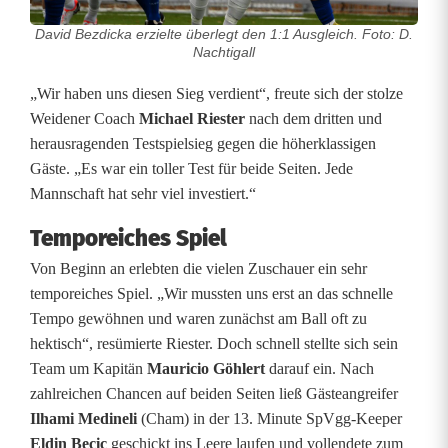
g
David Bezdicka erzielte überlegt den 1:1 Ausgleich. Foto: D.
g
Nachtigall
S
„Wir haben uns diesen Sieg verdient“, freute sich der stolze
Weidener Coach
Michael Riester
nach dem dritten und
V
herausragenden Testspielsieg gegen die höherklassigen
W
Gäste. „Es war ein toller Test für beide Seiten. Jede
Mannschaft hat sehr viel investiert.“
e
Temporeiches Spiel
i
Von Beginn an erlebten die vielen Zuschauer ein sehr
d
temporeiches Spiel. „Wir mussten uns erst an das schnelle
e
Tempo gewöhnen und waren zunächst am Ball oft zu
hektisch“, resümierte Riester. Doch schnell stellte sich sein
n
Team um Kapitän
Mauricio Göhlert
darauf ein. Nach
i
zahlreichen Chancen auf beiden Seiten ließ Gästeangreifer
Ilhami Medineli
(Cham) in der 13. Minute SpVgg-Keeper
s
Eldin Becic
geschickt ins Leere laufen und vollendete zum