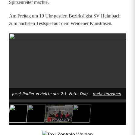
Spitzenreiter machte.
e
Am Freitag um 19 Uhr gastiert Bezirksligist SV Hahnbach
c
zum nächsten Testspiel auf dem Weidener Kunstrasen.
h
e
n
d
e
r
Josef Rodler erzielrte das 2:1. Foto: Dagmar Nachtigall
mehr anzeigen
F
r
ü
h