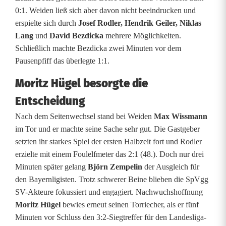
t
0:1. Weiden ließ sich aber davon nicht beeindrucken und
erspielte sich durch
Josef Rodler, Hendrik Geiler, Niklas
s
Lang
und
David Bezdicka
mehrere Möglichkeiten.
c
Schließlich machte Bezdicka zwei Minuten vor dem
Pausenpfiff das überlegte 1:1.
h
Moritz Hügel besorgte die
o
Entscheidung
n
Nach dem Seitenwechsel stand bei Weiden
Max Wissmann
i
im Tor und er machte seine Sache sehr gut. Die Gastgeber
setzten ihr starkes Spiel der ersten Halbzeit fort und Rodler
n
erzielte mit einem Foulelfmeter das 2:1 (48.). Doch nur drei
b
Minuten später gelang
Björn Zempelin
der Ausgleich für
den Bayernligisten. Trotz schwerer Beine blieben die SpVgg
e
SV-Akteure fokussiert und engagiert. Nachwuchshoffnung
s
Moritz Hügel
bewies erneut seinen Torriecher, als er fünf
Minuten vor Schluss den 3:2-Siegtreffer für den Landesliga-
t