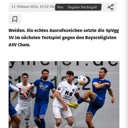
11. Februar 2024, 10:32 Uhr
Von:
Dagmar Nachtigall
Weiden. Ein echtes Ausrufezeichen setzte die SpVgg
SV im nächsten Testspiel gegen den Bayernligisten
ASV Cham.
D
i
e
S
p
V