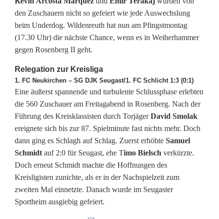
w
Kevin Arcosta Marquez
und
Emir Terakaj
wurden von
den Zuschauern nicht so gefeiert wie jede Auswechslung
e
beim Underdog. Wildenreuth hat nun am Pfingstmontag
i
(17.30 Uhr) die nächste Chance, wenn es in Weiherhammer
gegen Rosenberg II geht.
t
Relegation zur Kreisliga
e
1. FC Neukirchen – SG DJK Seugast/1. FC Schlicht 1:3 (0:1)
Eine äußerst spannende und turbulente Schlussphase erlebten
r
die 560 Zuschauer am Freitagabend in Rosenberg. Nach der
Führung des Kreisklassisten durch Torjäger
David Smolak
ereignete sich bis zur 87. Spielminute fast nichts mehr. Doch
dann ging es Schlagh auf Schlag. Zuerst erhöhte
Samuel
Schmidt
auf 2:0 für Seugast, ehe T
imo Bielsch
verkürzte.
Doch erneut Schmidt machte die Hoffnungen des
Kreisligisten zunichte, als er in der Nachspielzeit zum
zweiten Mal einnetzte. Danach wurde im Seugaster
Sportheim ausgiebig gefeiert.