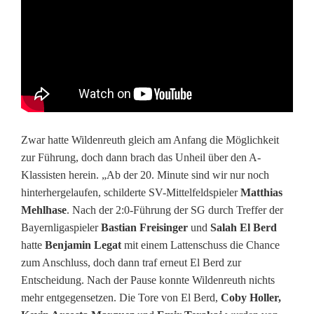
o
n
t
a
g
Zwar hatte Wildenreuth gleich am Anfang die Möglichkeit
g
zur Führung, doch dann brach das Unheil über den A-
Klassisten herein. „Ab der 20. Minute sind wir nur noch
e
hinterhergelaufen, schilderte SV-Mittelfeldspieler
Matthias
h
Mehlhase
. Nach der 2:0-Führung der SG durch Treffer der
Bayernligaspieler
Bastian Freisinger
und
Salah El Berd
t
hatte
Benjamin Legat
mit einem Lattenschuss die Chance
e
zum Anschluss, doch dann traf erneut El Berd zur
Entscheidung. Nach der Pause konnte Wildenreuth nichts
s
mehr entgegensetzen. Die Tore von El Berd,
Coby Holler,