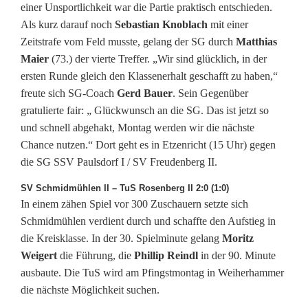
einer Unsportlichkeit war die Partie praktisch entschieden.
a
Als kurz darauf noch
Sebastian Knoblach
mit einer
b
Zeitstrafe vom Feld musste, gelang der SG durch
Matthias
Maier
(73.) der vierte Treffer. „Wir sind glücklich, in der
g
ersten Runde gleich den Klassenerhalt geschafft zu haben,“
e
freute sich SG-Coach
Gerd Bauer
. Sein Gegenüber
gratulierte fair: „ Glückwunsch an die SG. Das ist jetzt so
s
und schnell abgehakt, Montag werden wir die nächste
c
Chance nutzen.“ Dort geht es in Etzenricht (15 Uhr) gegen
die SG SSV Paulsdorf I / SV Freudenberg II.
h
SV Schmidmühlen II – TuS Rosenberg II 2:0 (1:0)
l
In einem zähen Spiel vor 300 Zuschauern setzte sich
o
Schmidmühlen verdient durch und schaffte den Aufstieg in
die Kreisklasse. In der 30. Spielminute gelang
Moritz
s
Weigert
die Führung, die
Phillip Reindl
in der 90. Minute
s
ausbaute. Die TuS wird am Pfingstmontag in Weiherhammer
die nächste Möglichkeit suchen.
e