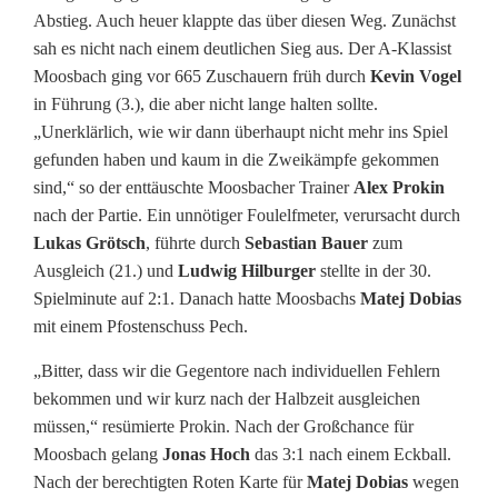
g
Abstieg. Auch heuer klappte das über diesen Weg. Zunächst
a
sah es nicht nach einem deutlichen Sieg aus. Der A-Klassist
Moosbach ging vor 665 Zuschauern früh durch
Kevin Vogel
t
in Führung (3.), die aber nicht lange halten sollte.
i
„Unerklärlich, wie wir dann überhaupt nicht mehr ins Spiel
gefunden haben und kaum in die Zweikämpfe gekommen
o
sind,“ so der enttäuschte Moosbacher Trainer
Alex Prokin
nach der Partie. Ein unnötiger Foulelfmeter, verursacht durch
n
Lukas Grötsch
, führte durch
Sebastian Bauer
zum
s
Ausgleich (21.) und
Ludwig Hilburger
stellte in der 30.
Spielminute auf 2:1. Danach hatte Moosbachs
Matej Dobias
r
mit einem Pfostenschuss Pech.
u
„Bitter, dass wir die Gegentore nach individuellen Fehlern
n
bekommen und wir kurz nach der Halbzeit ausgleichen
müssen,“ resümierte Prokin. Nach der Großchance für
d
Moosbach gelang
Jonas Hoch
das 3:1 nach einem Eckball.
e
Nach der berechtigten Roten Karte für
Matej Dobias
wegen