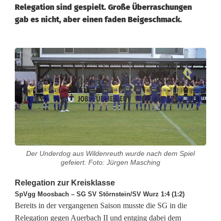
Relegation sind gespielt. Große Überraschungen
gab es nicht, aber einen faden Beigeschmack.
E
r
s
t
e
R
Der Underdog aus Wildenreuth wurde nach dem Spiel
gefeiert. Foto: Jürgen Masching
e
Relegation zur Kreisklasse
l
SpVgg Moosbach – SG SV Störnstein/SV Wurz 1:4 (1:2)
e
Bereits in der vergangenen Saison musste die SG in die
Relegation gegen Auerbach II und entging dabei dem