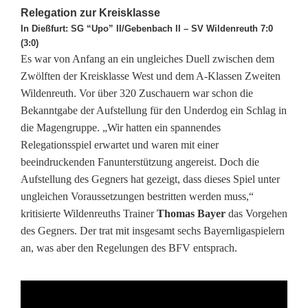
Relegation zur Kreisklasse
n
In Dießfurt: SG “Upo” II/Gebenbach II – SV Wildenreuth 7:0
–
(3:0)
Es war von Anfang an ein ungleiches Duell zwischen dem
A
Zwölften der Kreisklasse West und dem A-Klassen Zweiten
m
Wildenreuth. Vor über 320 Zuschauern war schon die
Bekanntgabe der Aufstellung für den Underdog ein Schlag in
P
die Magengruppe. „Wir hatten ein spannendes
f
Relegationsspiel erwartet und waren mit einer
beeindruckenden Fanunterstützung angereist. Doch die
i
Aufstellung des Gegners hat gezeigt, dass dieses Spiel unter
ungleichen Voraussetzungen bestritten werden muss,“
n
kritisierte Wildenreuths Trainer
Thomas Bayer
das Vorgehen
g
des Gegners. Der trat mit insgesamt sechs Bayernligaspielern
an, was aber den Regelungen des BFV entsprach.
s
t
m