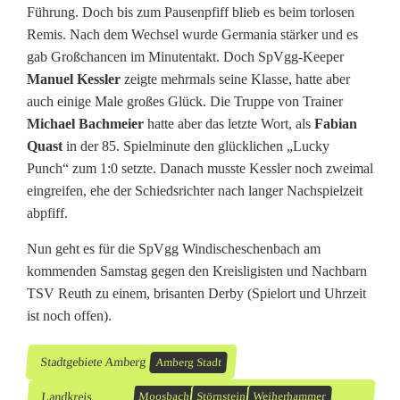
Führung. Doch bis zum Pausenpfiff blieb es beim torlosen
Remis. Nach dem Wechsel wurde Germania stärker und es
gab Großchancen im Minutentakt. Doch SpVgg-Keeper
Manuel Kessler
zeigte mehrmals seine Klasse, hatte aber
auch einige Male großes Glück. Die Truppe von Trainer
Michael Bachmeier
hatte aber das letzte Wort, als
Fabian
Quast
in der 85. Spielminute den glücklichen „Lucky
Punch“ zum 1:0 setzte. Danach musste Kessler noch zweimal
eingreifen, ehe der Schiedsrichter nach langer Nachspielzeit
abpfiff.
Nun geht es für die SpVgg Windischeschenbach am
kommenden Samstag gegen den Kreisligisten und Nachbarn
TSV Reuth zu einem, brisanten Derby (Spielort und Uhrzeit
ist noch offen).
Stadtgebiete Amberg
Amberg Stadt
Landkreis
Moosbach
Störnstein
Weiherhammer