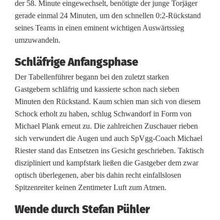
der 58. Minute eingewechselt, benötigte der junge Torjäger
o
gerade einmal 24 Minuten, um den schnellen 0:2-Rückstand
seines Teams in einen eminent wichtigen Auswärtssieg
r
umzuwandeln.
s
Schläfrige Anfangsphase
c
Der Tabellenführer begann bei den zuletzt starken
h
Gastgebern schläfrig und kassierte schon nach sieben
Minuten den Rückstand. Kaum schien man sich von diesem
:
Schock erholt zu haben, schlug Schwandorf in Form von
S
Michael Plank erneut zu. Die zahlreichen Zuschauer rieben
sich verwundert die Augen und auch SpVgg-Coach Michael
t
Riester stand das Entsetzen ins Gesicht geschrieben. Taktisch
e
diszipliniert und kampfstark ließen die Gastgeber dem zwar
optisch überlegenen, aber bis dahin recht einfallslosen
f
Spitzenreiter keinen Zentimeter Luft zum Atmen.
a
Wende durch Stefan Pühler