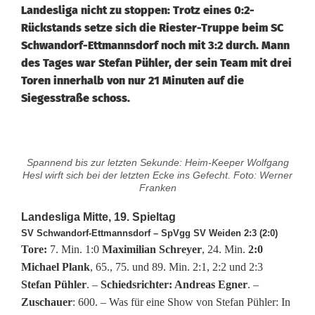
Landesliga nicht zu stoppen: Trotz eines 0:2-
Rückstands setze sich die Riester-Truppe beim SC
Schwandorf-Ettmannsdorf noch mit 3:2 durch. Mann
des Tages war Stefan Pühler, der sein Team mit drei
Toren innerhalb von nur 21 Minuten auf die
Siegesstraße schoss.
J
Spannend bis zur letzten Sekunde: Heim-Keeper Wolfgang
u
Hesl wirft sich bei der letzten Ecke ins Gefecht. Foto: Werner
Franken
g
Landesliga Mitte, 19. Spieltag
e
SV Schwandorf-Ettmannsdorf – SpVgg SV Weiden 2:3 (2:0)
Tore:
7. Min. 1:0
Maximilian Schreyer
, 24. Min.
2:0
n
Michael Plank
, 65., 75. und 89. Min. 2:1, 2:2 und 2:3
d
Stefan Pühler
. –
Schiedsrichter: Andreas Egner
. –
Zuschauer
: 600. – Was für eine Show von Stefan Pühler: In
f