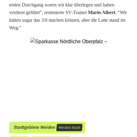
e
ersten Durchgang waren wir klar überlegen und haben
verdient geführt”, resümierte SV-Trainer
Mario Albert
. “Wir
n
hätten sogar das 3:0 machen können, aber die Latte stand im
r
Weg.“
e
i
n
e
m
H
a
t
Stadtgebiete Weiden
Weiden Stadt
t