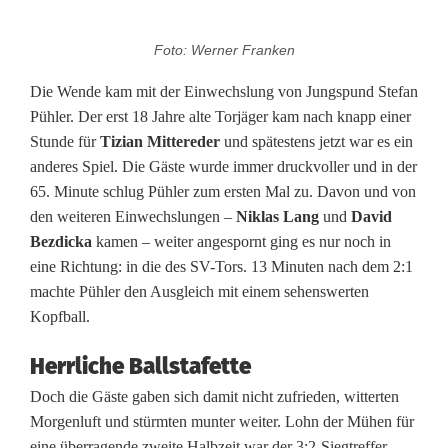
n
P
Foto: Werner Franken
ü
Die Wende kam mit der Einwechslung von Jungspund Stefan
h
Pühler. Der erst 18 Jahre alte Torjäger kam nach knapp einer
Stunde für
Tizian Mittereder
und spätestens jetzt war es ein
l
anderes Spiel. Die Gäste wurde immer druckvoller und in der
e
65. Minute schlug Pühler zum ersten Mal zu. Davon und von
den weiteren Einwechslungen –
Niklas Lang
und
David
r
Bezdicka
kamen – weiter angespornt ging es nur noch in
d
eine Richtung: in die des SV-Tors. 13 Minuten nach dem 2:1
machte Pühler den Ausgleich mit einem sehenswerten
r
Kopfball.
e
Herrliche Ballstafette
h
Doch die Gäste gaben sich damit nicht zufrieden, witterten
t
Morgenluft und stürmten munter weiter. Lohn der Mühen für
eine überragende zweite Halbzeit war der 3:2-Siegtreffer