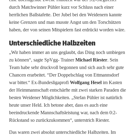
m
durch Matchwinner Pühler kurz vor Schluss nach einer
i
herrlichen Ballstafette. Der Jubel bei den Weidenern kannte
keine Grenzen und man musste Angst um den Torschützen
t
haben, der von seinen Mitspielern fast erdrückt worden wäre.
s
Unterschiedliche Halbzeiten
e
„Wir haben immer an uns geglaubt, das Ding noch umbiegen
i
zu können“, sagte SpVgg- Trainer
Michael Riester
. Sein
Team habe sehr druckvoll begonnen und sich auch sehr gute
n
Chancen erarbeitet. “Der Doppelschlag von Ettmannsdorf
e
war bitter.“ Ex-Bundesligaprofi
Wolfgang Hesel
im Kasten
der Heimmannschaft entschärfte mit zwei starken Paraden die
m
besten Weidener Möglichkeiten. „Stefan Pühler ist natürlich
l
heute unser Held. Ich betone aber, dass es auch eine
beeindruckende Mannschaftsleistung war, nach dem 0:2-
u
Rückstand so zurückzukommen“, unterstrich Riester.
p
Das waren zwei absolut unterschiedliche Halbzeiten. Im