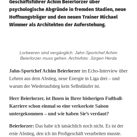
Geschäftsführer Achim Beierlorzer über
psychologische Abgründe in fremden Stadien, neue
Hoffnungsträger und den neuen Trainer Michael
Wimmer als Architekten der Auferstehung.
I
Lorbeeren sind vergänglich: Jahn-Sportchef Achim
n
Beierlorzer muss gehen. Archivfoto: Jürgen Herda
t
Jahn-Sportchef Achim Beierlorzer
im Echo-Interview über
Lehren aus dem Abstieg, neue Energie in Liga drei – und
e
warum der Wiederaufstieg kein Selbstläufer ist.
r
Herr Beierlorzer, ist Ihnen in Ihrer bisherigen Fußball-
v
Karriere schon einmal so eine verkorkste Saison
untergekommen – und wie haben Sie’s verdaut?
i
Beierlorzer:
Das habe ich tatsächlich noch nicht. Es ist der
e
erste Abstieg, den ich im Profigeschäft verarbeiten musste.