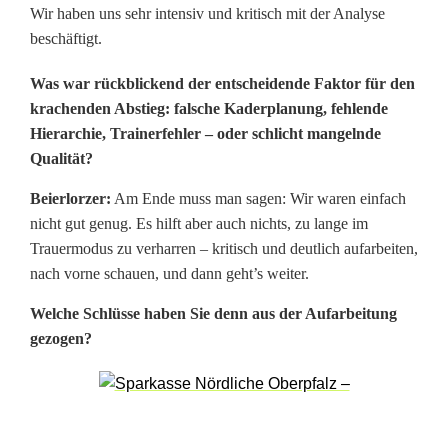
w
Wir haben uns sehr intensiv und kritisch mit der Analyse
beschäftigt.
m
i
Was war rückblickend der entscheidende Faktor für den
krachenden Abstieg: falsche Kaderplanung, fehlende
t
Hierarchie, Trainerfehler – oder schlicht mangelnde
J
Qualität?
a
Beierlorzer:
Am Ende muss man sagen: Wir waren einfach
nicht gut genug. Es hilft aber auch nichts, zu lange im
h
Trauermodus zu verharren – kritisch und deutlich aufarbeiten,
n
nach vorne schauen, und dann geht’s weiter.
-
Welche Schlüsse haben Sie denn aus der Aufarbeitung
gezogen?
S
p
o