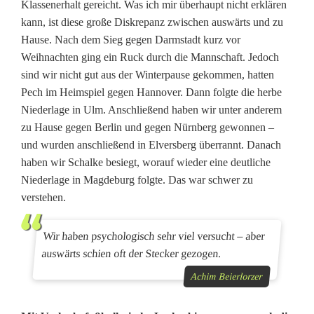
Klassenerhalt gereicht. Was ich mir überhaupt nicht erklären
n
kann, ist diese große Diskrepanz zwischen auswärts und zu
Hause. Nach dem Sieg gegen Darmstadt kurz vor
t
Weihnachten ging ein Ruck durch die Mannschaft. Jedoch
e
sind wir nicht gut aus der Winterpause gekommen, hatten
Pech im Heimspiel gegen Hannover. Dann folgte die herbe
n
Niederlage in Ulm. Anschließend haben wir unter anderem
zu Hause gegen Berlin und gegen Nürnberg gewonnen –
s
und wurden anschließend in Elversberg überrannt. Danach
i
haben wir Schalke besiegt, worauf wieder eine deutliche
Niederlage in Magdeburg folgte. Das war schwer zu
t
verstehen.
ä
t
Wir haben psychologisch sehr viel versucht – aber
auswärts schien oft der Stecker gezogen.
i
Achim Beierlorzer
s