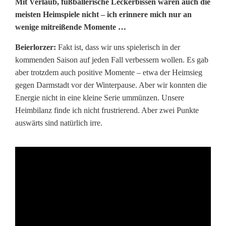
t
Mit Verlaub, fußballerische Leckerbissen waren auch die
meisten Heimspiele nicht – ich erinnere mich nur an
u
wenige mitreißende Momente …
n
Beierlorzer:
Fakt ist, dass wir uns spielerisch in der
s
kommenden Saison auf jeden Fall verbessern wollen. Es gab
aber trotzdem auch positive Momente – etwa der Heimsieg
e
gegen Darmstadt vor der Winterpause. Aber wir konnten die
r
Energie nicht in eine kleine Serie ummünzen. Unsere
Heimbilanz finde ich nicht frustrierend. Aber zwei Punkte
e
auswärts sind natürlich irre.
I
d
e
n
t