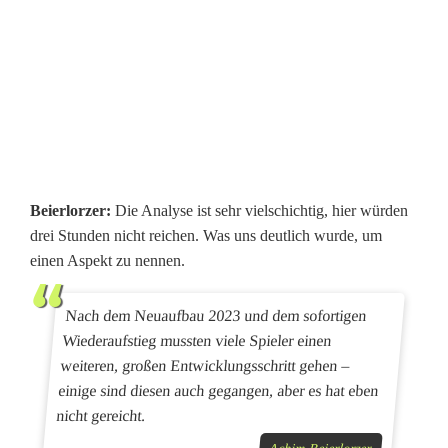
r
t
c
h
e
f
Beierlorzer:
Die Analyse ist sehr vielschichtig, hier würden
drei Stunden nicht reichen. Was uns deutlich wurde, um
A
einen Aspekt zu nennen.
c
Nach dem Neuaufbau 2023 und dem sofortigen
h
Wiederaufstieg mussten viele Spieler einen
i
weiteren, großen Entwicklungsschritt gehen –
einige sind diesen auch gegangen, aber es hat eben
m
nicht gereicht.
B