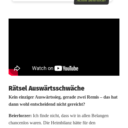
Achim Beierlorzer
e
i
e
r
l
o
r
z
Rätsel Auswärtsschwäche
e
Kein einziger Auswärtssieg, gerade zwei Remis – das hat
r
dann wohl entscheidend nicht gereicht?
:
Beierlorzer:
Ich finde nicht, dass wir in allen Belangen
chancenlos waren. Die Heimbilanz hätte für den
I