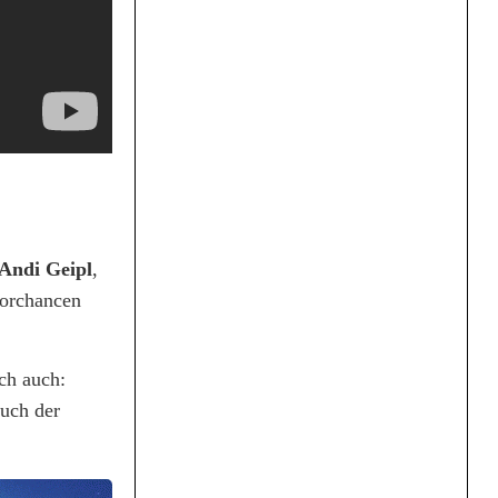
Andi Geipl
,
Torchancen
ch auch:
auch der