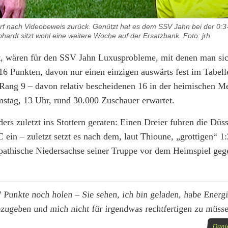
rf nach Videobeweis zurück. Genützt hat es dem SSV Jahn bei der 0:3-
rdt sitzt wohl eine weitere Woche auf der Ersatzbank. Foto: jrh
est, wären für den SSV Jahn Luxusprobleme, mit denen man si
 Punkten, davon nur einen einzigen auswärts fest im Tabell
 Rang 9 – davon relativ bescheidenen 16 in der heimischen M
stag, 13 Uhr, rund 30.000 Zuschauer erwartet.
ers zuletzt ins Stottern geraten: Einen Dreier fuhren die Düss
ein – zuletzt setzt es nach dem, laut Thioune, „grottigen“ 1
pathische Niedersachse seiner Truppe vor dem Heimspiel geg
7 Punkte noch holen – Sie sehen, ich bin geladen, habe Energ
zugeben und mich nicht für irgendwas rechtfertigen zu müss
Dani