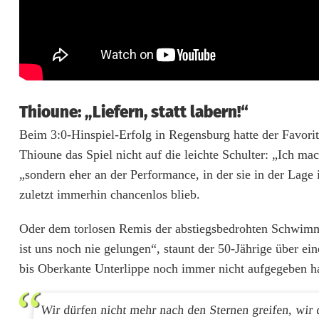
i
e
g
e
Thioune: „Liefern, statt labern!“
n
Beim 3:0-Hinspiel-Erfolg in Regensburg hatte der Favori
Thioune das Spiel nicht auf die leichte Schulter: „Ich ma
,
„sondern eher an der Performance, in der sie in der Lage
s
zuletzt immerhin chancenlos blieb.
t
Oder dem torlosen Remis der abstiegsbedrohten Schwimm
a
ist uns noch nie gelungen“, staunt der 50-Jährige über ei
t
bis Oberkante Unterlippe noch immer nicht aufgegeben ha
t
Wir dürfen nicht mehr nach den Sternen greifen, wir 