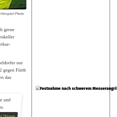
Hinspiel-Pleite
ch gerne
enkeller
erkur-
eldorfer nur
:2 gegen Fürth
en das
ie und
en.
el Thioune