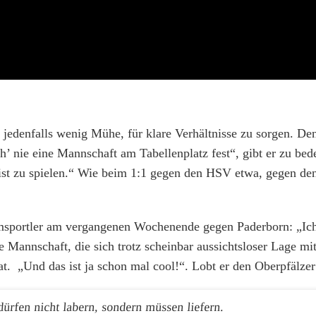
t jedenfalls wenig Mühe, für klare Verhältnisse zu sorgen. D
ch’ nie eine Mannschaft am Tabellenplatz fest“, gibt er zu be
 ist zu spielen.“ Wie beim 1:1 gegen den HSV etwa, gegen de
sportler am vergangenen Wochenende gegen Paderborn: „Ich
ne Mannschaft, die sich trotz scheinbar aussichtsloser Lage m
t. „Und das ist ja schon mal cool!“. Lobt er den Oberpfälze
dürfen nicht labern, sondern müssen liefern.