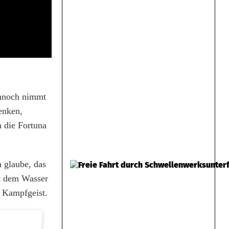
ennoch nimmt
denken,
n die Fortuna
 glaube, das
it dem Wasser
r Kampfgeist.