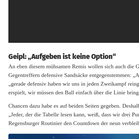
u
g
r
e
i
Geipl: „Aufgeben ist keine Option“
f
An eben diesem mühsamen Remis wollen sich auch die Gäs
e
Gegentreffern defensive Sandsäcke entgegenstemmen: „Au
„gerade defensiv haben wir uns in jeden Zweikampf rein
n
erspielt, wir müssen den Ball einfach über die Linie bring
Chancen dazu habe es auf beiden Seiten gegeben. Deshalb
„Jeder, der die Tabelle lesen kann, weiß, dass wir drei 
Regensburger Routinier den Countdown der neun verbleib