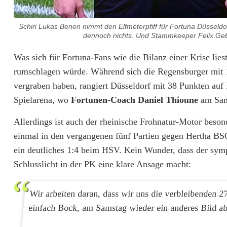
u
n
Schiri Lukas Benen nimmt den Elfmeterpfiff für Fortuna Düsseldo
dennoch nichts. Und Stammkeeper Felix Gebha
a
Was sich für Fortuna-Fans wie die Bilanz einer Krise li
D
rumschlagen würde. Während sich die Regensburger mit 16
ü
vergraben haben, rangiert Düsseldorf mit 38 Punkten auf
Spielarena, wo
Fortunen-Coach Daniel Thioune
am Sam
s
Allerdings ist auch der rheinische Frohnatur-Motor besond
s
einmal in den vergangenen fünf Partien gegen Hertha BSC 
e
ein deutliches 1:4 beim HSV. Kein Wunder, dass der sym
l
Schlusslicht in der PK eine klare Ansage macht:
d
Wir arbeiten daran, dass wir uns die verbleibenden 2
o
einfach Bock, am Samstag wieder ein anderes Bild ab
r