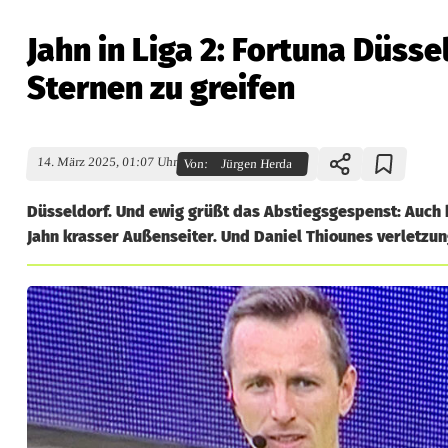
Jahn in Liga 2: Fortuna Düsse
Sternen zu greifen
14. März 2025, 01:07 Uhr
Von:
Jürgen Herda
Düsseldorf. Und ewig grüßt das Abstiegsgespenst: Auch 
Jahn krasser Außenseiter. Und Daniel Thiounes verletzu
J
a
h
n