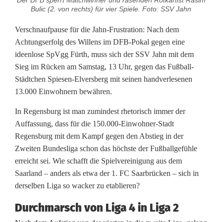
i
Bulic (2. von rechts) für vier Spiele. Foto: SSV Jahn
g
Verschnaufpause für die Jahn-Frustration: Nach dem
a
Achtungserfolg des Willens im DFB-Pokal gegen eine
ideenlose SpVgg Fürth, muss sich der SSV Jahn mit dem
2
Sieg im Rücken am Samstag, 13 Uhr, gegen das Fußball-
:
Städtchen Spiesen-Elversberg mit seinen handverlesenen
13.000 Einwohnern bewähren.
K
In Regensburg ist man zumindest rhetorisch immer der
a
Auffassung, dass für die 150.000-Einwohner-Stadt
n
Regensburg mit dem Kampf gegen den Abstieg in der
Zweiten Bundesliga schon das höchste der Fußballgefühle
n
erreicht sei. Wie schafft die Spielvereinigung aus dem
R
Saarland – anders als etwa der 1. FC Saarbrücken – sich in
derselben Liga so wacker zu etablieren?
e
Durchmarsch von Liga 4 in Liga 2
g