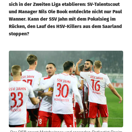
sich in der Zweiten Liga etablieren: SV-Talentscout
und Manager Nils Ole Book entdeckte nicht nur Paul
Wanner. Kann der SSV Jahn mit dem Pokalsieg im
Rücken, den Lauf des HSV-Killers aus dem Saarland
stoppen?
J
a
h
n
i
n
L
Der DFB sperrt Matchwinner und rasenden Rotkartist Rasim