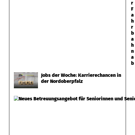
r
F
a
h
r
b
a
h
n
a
b
Jobs der Woche: Karrierechancen in
der Nordoberpfalz