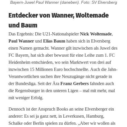
Bayern-Juwel Paul Wanner (daneben). Foto: SV Elversberg
e
Entdecker von Wanner, Woltemade
g
und Baum
e
Das Ergebnis: Die U21-Nationalspieler
Nick Woltemade
,
n
Paul Wanner
und
Elias Baum
haben sich in Elversberg
einen Namen gemacht. Wanner gilt inzwischen als Juwel des
T
FC Bayern, hat sich aber bewusst für eine Leihe zum 1. FC
a
Heidenheim entschieden, wo sein Marktwert von drei auf
inzwischen 15 Millionen Euro hochschnellte. Auch die Jahn-
l
Verantwortlichen suchen ihre Neuzugänge nicht gerade in
e
der Bundesliga. Seit der Ära
Franz Gerbers
fahnden auch
die Regensburger in den unteren Ligen – mal mit mehr, mal
n
mit weniger Erfolg.
t
Dennoch ist der Anspruch Books an seine Elversberger ein
s
anderer: Es sei ja ganz nett, in Leverkusen, Hamburg,
Schalke oder Berlin spielen zu dürfen. „Aber wir wollen als
c