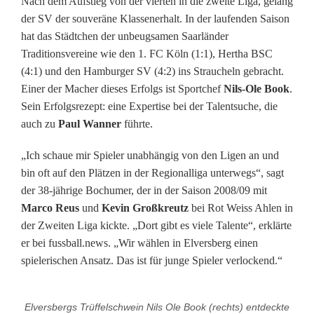
Nach dem Aufstieg von der vierten in die zweite Liga, gelang
e
der SV der souveräne Klassenerhalt. In der laufenden Saison
n
hat das Städtchen der unbeugsamen Saarländer
Traditionsvereine wie den 1. FC Köln (1:1), Hertha BSC
s
(4:1) und den Hamburger SV (4:2) ins Straucheln gebracht.
b
Einer der Macher dieses Erfolgs ist Sportchef
Nils-Ole Book
.
Sein Erfolgsrezept: eine Expertise bei der Talentsuche, die
u
auch zu
Paul Wanner
führte.
r
„Ich schaue mir Spieler unabhängig von den Ligen an und
g
bin oft auf den Plätzen in der Regionalliga unterwegs“, sagt
der 38-jährige Bochumer, der in der Saison 2008/09 mit
a
Marco Reus
und
Kevin Großkreutz
bei Rot Weiss Ahlen in
u
der Zweiten Liga kickte. „Dort gibt es viele Talente“, erklärte
er bei fussball.news. „Wir wählen in Elversberg einen
c
spielerischen Ansatz. Das ist für junge Spieler verlockend.“
h
g
Elversbergs Trüffelschwein Nils Ole Book (rechts) entdeckte