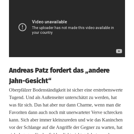
e
r
s
b
e
r
g
Andreas Patz fordert das „andere
l
Jahn-Gesicht“
Oberpfälzer Bodenständigkeit ist sicher eine erstrebenswerte
i
Tugend. Und als Außenseiter unterschätzt zu werden, hat
e
was für sich. Das hat aber nur dann Charme, wenn man die
Favoriten dann auch noch mit unerwarteter Verve schrecken
f
kann. Sich aber immer kleinzureden und wie das Kaninchen
e
vor der Schlange auf die Angriffe der Gegner zu warten, hat