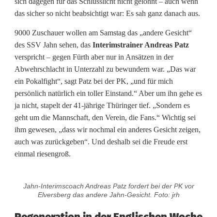
sich dagegen für das Schlusslicht nicht gelohnt – auch wenn
r
das sicher so nicht beabsichtigt war: Es sah ganz danach aus.
n
9000 Zuschauer wollen am Samstag das „andere Gesicht“
?
des SSV Jahn sehen, das
Interimstrainer Andreas Patz
verspricht – gegen Fürth aber nur in Ansätzen in der
Abwehrschlacht in Unterzahl zu bewundern war. „Das war
ein Pokalfight“, sagt Patz bei der PK, „und für mich
persönlich natürlich ein toller Einstand.“ Aber um ihn gehe es
ja nicht, stapelt der 41-jährige Thüringer tief. „Sondern es
geht um die Mannschaft, den Verein, die Fans.“ Wichtig sei
ihm gewesen, „dass wir nochmal ein anderes Gesicht zeigen,
auch was zurückgeben“. Und deshalb sei die Freude erst
einmal riesengroß.
Jahn-Interimscoach Andreas Patz fordert bei der PK vor
Elversberg das andere Jahn-Gesicht. Foto: jrh