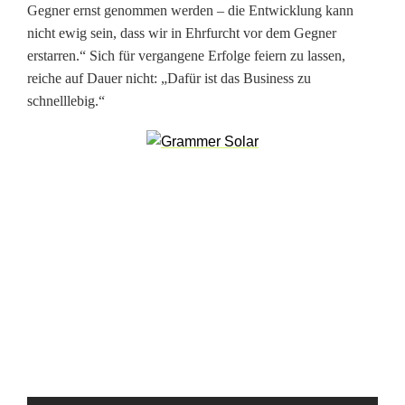
Gegner ernst genommen werden – die Entwicklung kann
h
nicht ewig sein, dass wir in Ehrfurcht vor dem Gegner
erstarren.“ Sich für vergangene Erfolge feiern zu lassen,
m
reiche auf Dauer nicht: „Dafür ist das Business zu
i
schnelllebig.“
e
d
e
S
V
E
l
v