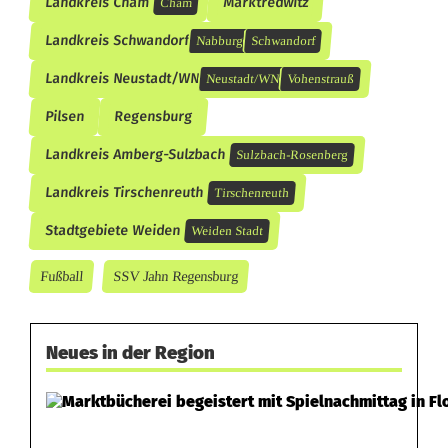
Landkreis Cham
Marktredwitz
Cham
Landkreis Schwandorf
Nabburg
Schwandorf
Landkreis Neustadt/WN
Neustadt/WN
Vohenstrauß
Pilsen
Regensburg
Landkreis Amberg-Sulzbach
Sulzbach-Rosenberg
Landkreis Tirschenreuth
Tirschenreuth
Stadtgebiete Weiden
Weiden Stadt
Fußball
SSV Jahn Regensburg
Neues in der Region