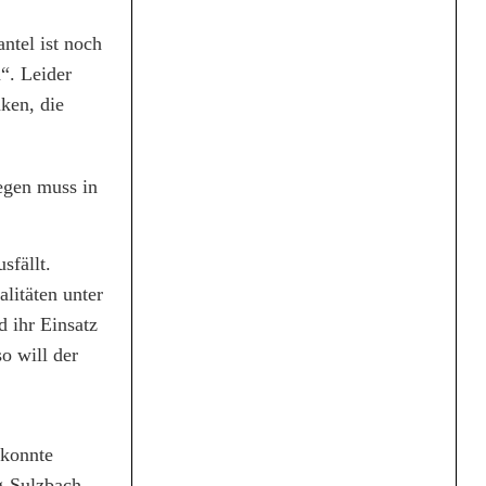
ntel ist noch
“. Leider
ken, die
egen muss in
sfällt.
alitäten unter
 ihr Einsatz
o will der
 konnte
g-Sulzbach