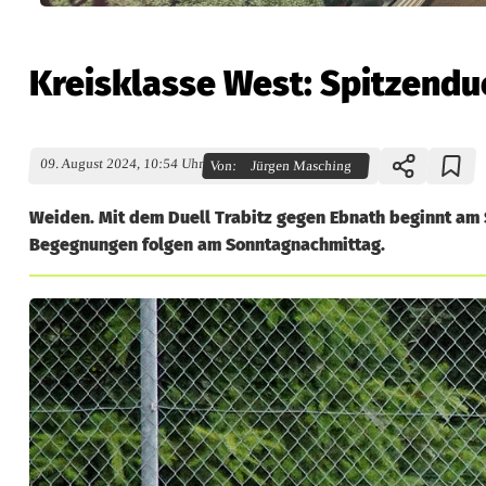
Kreisklasse West: Spitzendu
09. August 2024, 10:54 Uhr
Von:
Jürgen Masching
Weiden. Mit dem Duell Trabitz gegen Ebnath beginnt am 
Begegnungen folgen am Sonntagnachmittag.
K
r
e
i
s