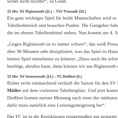
sicher nicht leichter“, so Gradl.
15 Uhr: SV Riglasreuth (11.) – TSV Pressath (10.)
Ein ganz wichtiges Spiel für beide Mannschaften wird es
Tabellenbereich und brauchen Punkte. Die Gastgeber hab
die im oberen Tabellendrittel stehen. Nun kommt am 4. Sp
„Gegen Riglasreuth ist es immer schwer“, das weiß Press
über 90 Minuten sehr diszipliniert, was das Spiel zu Haus
letzten Spiel mitnehmen zu können: „Dazu noch die erford
benötigt, abrufen kann, dann können wir aus Riglasreuth
15 Uhr: SV Immenreuth (13.) – FC Dießfurt (5.)
Bisher recht enttäuschend verläuft die Saison für den S
Müller
auf dem vorletzten Tabellenplatz. Und jetzt kommt
Dießfurt kommt meiner Meinung nach einer der stärksten
dafür muss natürlich eine Leistungssteigerung her“.
Der FC ist in die Kreisklassen einigermaßen gut gestartet