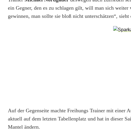
s
ein Gegner, den es zu schlagen gilt, will man sich weiter
a
gewinnen, man sollte sie bloß nicht unterschätzen“, sie
m
S
a
m
s
t
a
g
Auf der Gegenseite machte Freihungs Trainer mit einer A
aktuell auf dem letzten Tabellenplatz und hat in dieser Sa
Mantel ändern.