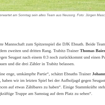
erwartet am Sonntag sein altes Team aus Neusorg. Foto: Jürgen Masc
ste Mannschaft zum Spitzenspiel die DJK Ebnath. Beide Team
dem zweiten und dritten Rang. Trabitz-Trainer
Thomas Baie
gegen Seugast nach einem 0:3 noch zurückkommt und einen Pu
en und die drei Zähler in Trabitz belassen.
eine enge, umkämpfte Partie“, schätzt Ebnaths Trainer
Johann
 haben wir im letzten Spiel bei der Aufholjagd gegen Seugas
ncen auf etwas Zählbares zu haben“. Einige Stammkräfte ste
agkräftige Truppe am Samstag auf dem Platz zu sehen“.