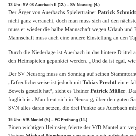
s
13 Uhr: SV 08 Auerbach II (12.) – SV Neusorg (4.)
Der Ärger von Auerbachs Spielertrainer
Patrick Schmidt
t
nicht ganz verraucht, doch man muss sich auf den nächste
e
muss er wieder die halbe Mannschaft wegen Urlaub und 
i
Mannschaft muss auch eine andere Einstellung an den Ta
g
Durch die Niederlage ist Auerbach in das hintere Dritte
t
den Heimspielen gepunktet werden. „Und da ist egal, wie
b
Der SV Neusorg muss am Sonntag auf seinen Stammtorh
„Erfreulicherweise ist jedoch mit
Tobias Prechtl
ein erfa
e
Beweis gestellt hat“, sieht es Trainer
Patrick Müller
. Da
r
fraglich ist. Man freut sich in Neusorg, über den guten Sa
e
SVN alles daran setzen, die drei Punkte aus Auerbach mit
i
15 Uhr: VfB Mantel (9.) – FC Freihung (14.)
Einen wichtigen Heimsieg feierte der VfB Mantel am ver
t
Trainer
Michael Nordgauer
deswegen auch zufrieden se