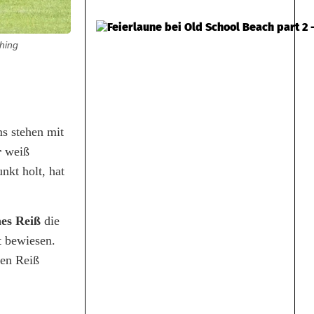
hing
s stehen mit
r
weiß
nkt holt, hat
es Reiß
die
t bewiesen.
hen Reiß