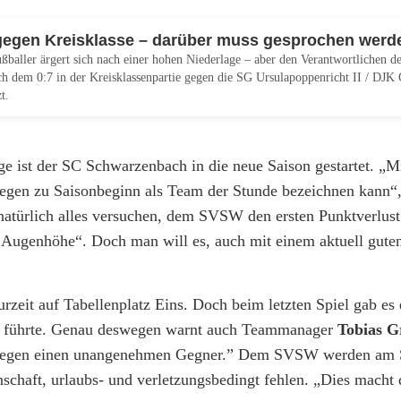
gegen Kreisklasse – darüber muss gesprochen werd
ßballer ärgert sich nach einer hohen Niederlage – aber den Verantwortlichen 
ch dem 0:7 in der Kreisklassenpartie gegen die SG Ursulapoppenricht II / DJK
t.
e ist der SC Schwarzenbach in die neue Saison gestartet. „
egen zu Saisonbeginn als Team der Stunde bezeichnen kann“, 
natürlich alles versuchen, dem SVSW den ersten Punktverlust
uf Augenhöhe“. Doch man will es, auch mit einem aktuell gute
rzeit auf Tabellenplatz Eins. Doch beim letzten Spiel gab es 
eg führte. Genau deswegen warnt auch Teammanager
Tobias G
el gegen einen unangenehmen Gegner.” Dem SVSW werden am
schaft, urlaubs- und verletzungsbedingt fehlen. „Dies macht