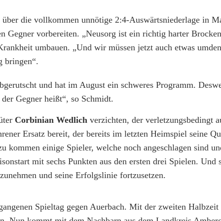
über die vollkommen unnötige 2:4-Auswärtsniederlage in Ma
n Gegner vorbereiten. „Neusorg ist ein richtig harter Brocken
Krankheit umbauen. „Und wir müssen jetzt auch etwas umden
g bringen“.
l abgerutscht und hat im August ein schweres Programm. Desw
 der Gegner heißt“, so Schmidt.
üter
Corbinian Wedlich
verzichten, der verletzungsbedingt au
hrener Ersatz bereit, der bereits im letzten Heimspiel seine Qu
zu kommen einige Spieler, welche noch angeschlagen sind und
isonstart mit sechs Punkten aus den ersten drei Spielen. Und s
zunehmen und seine Erfolgslinie fortzusetzen.
gangenen Spieltag gegen Auerbach. Mit der zweiten Halbzeit
in. Nun kommt mit dem Nachbarn aus dem Landkreis Amber