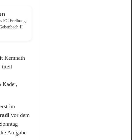
en
des FC Freihung
 Gebenbach II
Mit Kemnath
titelt
n Kader,
erst im
radl
vor dem
 Sonntag
 die Aufgabe