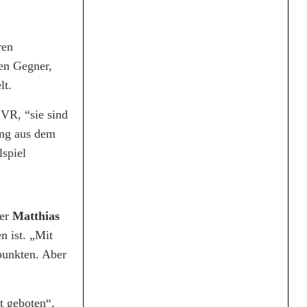
ren
en Gegner,
lt.
VR, “sie sind
ung aus dem
lspiel
ner
Matthias
n ist. „Mit
punkten. Aber
t geboten“,