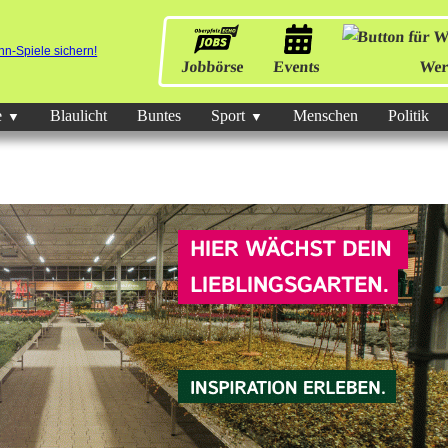
Jobbörse
Events
Wer
e
Blaulicht
Buntes
Sport
Menschen
Politik