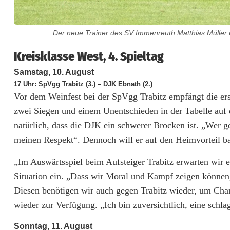
S
p
Der neue Trainer des SV Immenreuth Matthias Müller 
i
Kreisklasse West, 4. Spieltag
t
Samstag, 10. August
z
17 Uhr: SpVgg Trabitz (3.) – DJK Ebnath (2.)
Vor dem Weinfest bei der SpVgg Trabitz empfängt die er
e
zwei Siegen und einem Unentschieden in der Tabelle auf 
n
natürlich, dass die DJK ein schwerer Brocken ist. „Wer 
d
meinen Respekt“. Dennoch will er auf den Heimvorteil bau
u
„Im Auswärtsspiel beim Aufsteiger Trabitz erwarten wir 
e
Situation ein. „Dass wir Moral und Kampf zeigen können,
Diesen benötigen wir auch gegen Trabitz wieder, um Cha
l
wieder zur Verfügung. „Ich bin zuversichtlich, eine schl
l
Sonntag, 11. August