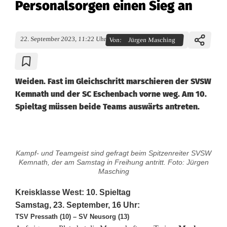
Personalsorgen einen Sieg an
22. September 2023, 11:22 Uhr
Von:
Jürgen Masching
Weiden. Fast im Gleichschritt marschieren der SVSW
Kemnath und der SC Eschenbach vorne weg. Am 10.
Spieltag müssen beide Teams auswärts antreten.
K
Kampf- und Teamgeist sind gefragt beim Spitzenreiter SVSW
r
Kemnath, der am Samstag in Freihung antritt. Foto: Jürgen
Masching
e
Kreisklasse West: 10. Spieltag
i
Samstag, 23. September, 16 Uhr:
TSV Pressath (10) – SV Neusorg (13)
s