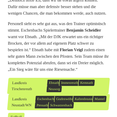
„Dennoch hoffe ich, dass wir sie etwas ärgern können.“
Dafür müsse man aber defensiv besser stehen und die
wenigen Chancen, die man bekommen werde, auch nutzen.
Personell sieht es sehr gut aus, was den Trainer optimistisch
stimmt. Eschenbachs Spielertrainer
Benjamin Scheidler
warnt vor Ebnath. „Mit der DJK erwartet uns ein richtiger
Brocken, der vor allem auf eigenem Platz schwer zu
bespielen ist.“ Ebnath habe mit
Florian Veigl
zudem einen
sehr guten Mann zwischen den Pfosten. Sein Team müsse ihr
komplettes Potenzial abrufen, dann sei ein Dreier möglich.
„Ein Sieg wäre für uns eine Riesensache.“
Landkreis
Ebnath
Immenreuth
Kemnath
Tirschenreuth
Neusorg
Landkreis
Eschenbach
Grafenwöhr
Kaltenbrunn
Mantel
Neustadt/WN
Pressath
Schwarzenbach