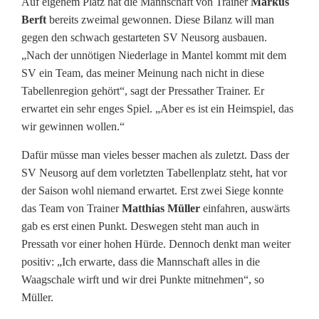
Auf eigenem Platz hat die Mannschaft von Trainer
Markus
k
Berft
bereits zweimal gewonnen. Diese Bilanz will man
gegen den schwach gestarteten SV Neusorg ausbauen.
l
„Nach der unnötigen Niederlage in Mantel kommt mit dem
a
SV ein Team, das meiner Meinung nach nicht in diese
Tabellenregion gehört“, sagt der Pressather Trainer. Er
s
erwartet ein sehr enges Spiel. „Aber es ist ein Heimspiel, das
s
wir gewinnen wollen.“
e
Dafür müsse man vieles besser machen als zuletzt. Dass der
SV Neusorg auf dem vorletzten Tabellenplatz steht, hat vor
W
der Saison wohl niemand erwartet. Erst zwei Siege konnte
e
das Team von Trainer
Matthias Müller
einfahren, auswärts
gab es erst einen Punkt. Deswegen steht man auch in
s
Pressath vor einer hohen Hürde. Dennoch denkt man weiter
t
positiv: „Ich erwarte, dass die Mannschaft alles in die
Waagschale wirft und wir drei Punkte mitnehmen“, so
:
Müller.
S