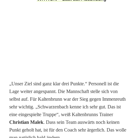
p
e
i
l
t
t
r
„Unser Ziel sind ganz klar drei Punkte.“ Personell ist die
o
Lage weiter angespannt. Die Mannschaft stelle sich von
t
selbst auf. Für Kaltenbrunn war der Sieg gegen Immenreuth
sehr wichtig. „Schwarzenbach kenne ich sehr gut. Das ist
z
eine eingespielte Truppe“, weiß Kaltenbrunns Trainer
P
Christian Malek
. Dass sein Team auswärts noch keinen
Punkt geholt hat, ist für den Coach sehr ärgerlich. Das wolle
e
man natürlich bald ändern.