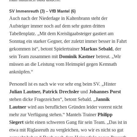
r
SV Immenreuth (3) – VfB Mantel (6)
s
Auch nach der Niederlage in Kaltenbrann steht der
Aufsteiger immer noch auf dem sehr guten dritten
o
Tabellenplatz. „Mit dem Kreisligaabsteiger gastiert am
n
Sonntag ein starker Gegner, der zuletzt immer besser in Fahrt
gekommen ist“, betont Spielertrainer
Markus Sebald
, der
a
sein Team zusammen mit
Dominik Kastner
betreut. „Wir
l
müssen an die Leistung vom Heimspiel gegen Kemnath
anknüpfen.“
s
Personell ist es nach wie vor sehr eng beim SV. „Hinter
o
Julian Lautner, Patrick Drechsler
und
Johannes Porst
r
stehen dicke Fragezeichen“, betont Sebald. „
Jannik
Lautner
wird aus beruflichen Gründen leider vorerst nicht
g
mehr zur Verfügung stehen.“ Mantels Trainer
Philipp
e
Siegert
sieht einen schweren Gang für sein Team. „Das ist in
etwa mit Riglasreuth zu vergleichen, wo wir es nicht so gut
n