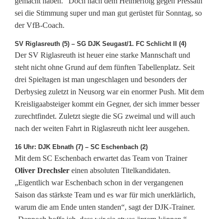
gemacht haben.“ Doch nach dem Heimerfolg gegen Pressath
e
sei die Stimmung super und man gut gerüstet für Sonntag, so
der VfB-Coach.
i
SV Riglasreuth (5) – SG DJK Seugast/1. FC Schlicht II (4)
n
Der SV Riglasreuth ist heuer eine starke Mannschaft und
steht nicht ohne Grund auf dem fünften Tabellenplatz. Seit
e
drei Spieltagen ist man ungeschlagen und besonders der
n
Derbysieg zuletzt in Neusorg war ein enormer Push. Mit dem
Kreisligaabsteiger kommt ein Gegner, der sich immer besser
S
zurechtfindet. Zuletzt siegte die SG zweimal und will auch
i
nach der weiten Fahrt in Riglasreuth nicht leer ausgehen.
e
16 Uhr: DJK Ebnath (7) – SC Eschenbach (2)
Mit dem SC Eschenbach erwartet das Team von Trainer
g
Oliver Drechsler
einen absoluten Titelkandidaten.
a
„Eigentlich war Eschenbach schon in der vergangenen
Saison das stärkste Team und es war für mich unerklärlich,
n
warum die am Ende unten standen“, sagt der DJK-Trainer.