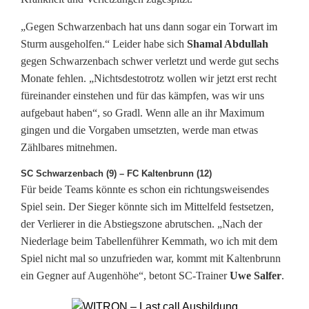
r
S
„Gegen Schwarzenbach hat uns dann sogar ein Torwart im
Sturm ausgeholfen.“ Leider habe sich
Shamal Abdullah
V
gegen Schwarzenbach schwer verletzt und werde gut sechs
Monate fehlen. „Nichtsdestotrotz wollen wir jetzt erst recht
S
füreinander einstehen und für das kämpfen, was wir uns
W
aufgebaut haben“, so Gradl. Wenn alle an ihr Maximum
gingen und die Vorgaben umsetzten, werde man etwas
K
Zählbares mitnehmen.
e
SC Schwarzenbach (9) – FC Kaltenbrunn (12)
m
Für beide Teams könnte es schon ein richtungsweisendes
Spiel sein. Der Sieger könnte sich im Mittelfeld festsetzen,
n
der Verlierer in die Abstiegszone abrutschen. „Nach der
a
Niederlage beim Tabellenführer Kemmath, wo ich mit dem
Spiel nicht mal so unzufrieden war, kommt mit Kaltenbrunn
t
ein Gegner auf Augenhöhe“, betont SC-Trainer
Uwe Salfer
.
h