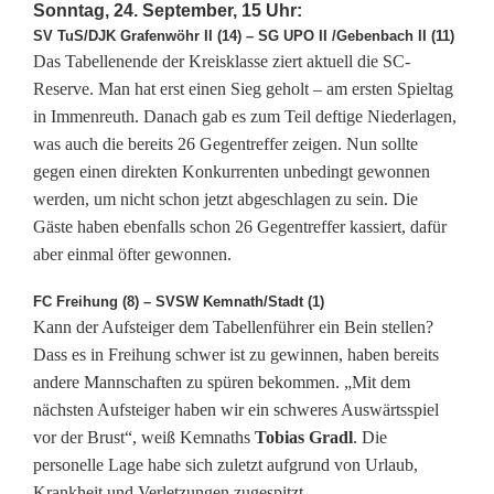
Sonntag, 24. September, 15 Uhr:
p
SV TuS/DJK Grafenwöhr II (14) – SG UPO II /Gebenbach II (11)
Das Tabellenende der Kreisklasse ziert aktuell die SC-
i
Reserve. Man hat erst einen Sieg geholt – am ersten Spieltag
in Immenreuth. Danach gab es zum Teil deftige Niederlagen,
t
was auch die bereits 26 Gegentreffer zeigen. Nun sollte
z
gegen einen direkten Konkurrenten unbedingt gewonnen
werden, um nicht schon jetzt abgeschlagen zu sein. Die
e
Gäste haben ebenfalls schon 26 Gegentreffer kassiert, dafür
n
aber einmal öfter gewonnen.
r
FC Freihung (8) – SVSW Kemnath/Stadt (1)
e
Kann der Aufsteiger dem Tabellenführer ein Bein stellen?
Dass es in Freihung schwer ist zu gewinnen, haben bereits
i
andere Mannschaften zu spüren bekommen. „Mit dem
nächsten Aufsteiger haben wir ein schweres Auswärtsspiel
t
vor der Brust“, weiß Kemnaths
Tobias Gradl
. Die
e
personelle Lage habe sich zuletzt aufgrund von Urlaub,
Krankheit und Verletzungen zugespitzt.