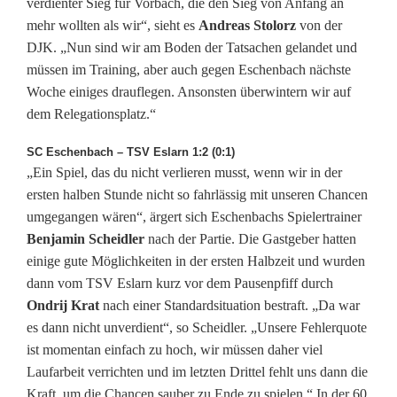
u
verdienter Sieg für Vorbach, die den Sieg von Anfang an
mehr wollten als wir“, sieht es
Andreas Stolorz
von der
m
DJK. „Nun sind wir am Boden der Tatsachen gelandet und
c
müssen im Training, aber auch gegen Eschenbach nächste
Woche einiges drauflegen. Ansonsten überwintern wir auf
h
dem Relegationsplatz.“
e
SC Eschenbach – TSV Eslarn 1:2 (0:1)
n
„Ein Spiel, das du nicht verlieren musst, wenn wir in der
ersten halben Stunde nicht so fahrlässig mit unseren Chancen
-
umgegangen wären“, ärgert sich Eschenbachs Spielertrainer
w
Benjamin Scheidler
nach der Partie. Die Gastgeber hatten
einige gute Möglichkeiten in der ersten Halbzeit und wurden
e
dann vom TSV Eslarn kurz vor dem Pausenpfiff durch
c
Ondrij Krat
nach einer Standardsituation bestraft. „Da war
es dann nicht unverdient“, so Scheidler. „Unsere Fehlerquote
h
ist momentan einfach zu hoch, wir müssen daher viel
s
Laufarbeit verrichten und im letzten Drittel fehlt uns dann die
Kraft, um die Chancen sauber zu Ende zu spielen.“ In der 60.