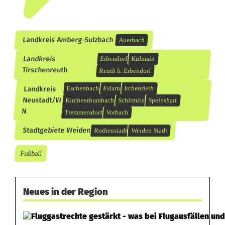
Landkreis Amberg-Sulzbach
Auerbach
Landkreis
Erbendorf
Kulmain
Tirschenreuth
Reuth b. Erbendorf
Landkreis
Eschenbach
Eslarn
Irchenrieth
Neustadt/W
Kirchenthumbach
Schirmitz
Speinshart
N
Tremmersdorf
Vorbach
Stadtgebiete Weiden
Rothenstadt
Weiden Stadt
Fußball
Neues in der Region