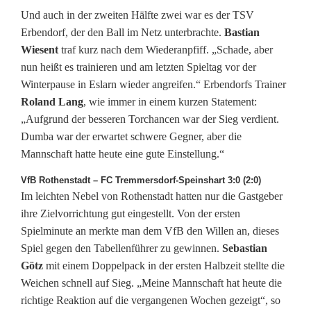
Und auch in der zweiten Hälfte zwei war es der TSV
i
Erbendorf, der den Ball im Netz unterbrachte.
Bastian
t
Wiesent
traf kurz nach dem Wiederanpfiff. „Schade, aber
nun heißt es trainieren und am letzten Spieltag vor der
e
Winterpause in Eslarn wieder angreifen.“ Erbendorfs Trainer
r
Roland Lang
, wie immer in einem kurzen Statement:
„Aufgrund der besseren Torchancen war der Sieg verdient.
Dumba war der erwartet schwere Gegner, aber die
Mannschaft hatte heute eine gute Einstellung.“
VfB Rothenstadt – FC Tremmersdorf-Speinshart 3:0 (2:0)
Im leichten Nebel von Rothenstadt hatten nur die Gastgeber
ihre Zielvorrichtung gut eingestellt. Von der ersten
Spielminute an merkte man dem VfB den Willen an, dieses
Spiel gegen den Tabellenführer zu gewinnen.
Sebastian
Götz
mit einem Doppelpack in der ersten Halbzeit stellte die
Weichen schnell auf Sieg. „Meine Mannschaft hat heute die
richtige Reaktion auf die vergangenen Wochen gezeigt“, so