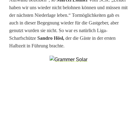
n
haben wir uns wieder nicht belohnen können und müssen mit
der nächsten Niederlage leben.“ Tormöglichkeiten gab es
d
auch in dieser Begegnung wieder für die Gastgeber, aber
e
genutzt wurden sie nicht. So war es natürlich Liga-
Scharfschütze
Sandro Hösl,
der die Gäste in der ersten
r
Halbzeit in Führung brachte.
S
p
i
t
z
e
w
e