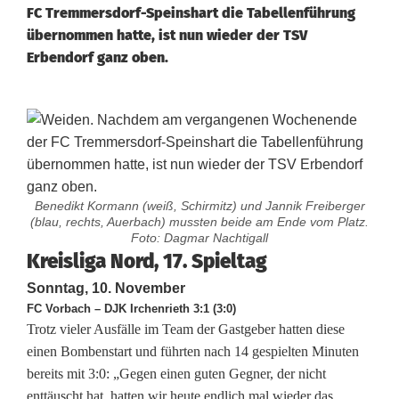
FC Tremmersdorf-Speinshart die Tabellenführung
übernommen hatte, ist nun wieder der TSV
Erbendorf ganz oben.
Benedikt Kormann (weiß, Schirmitz) und Jannik Freiberger
(blau, rechts, Auerbach) mussten beide am Ende vom Platz.
Foto: Dagmar Nachtigall
K
Kreisliga Nord, 17. Spieltag
Sonntag, 10. November
r
FC Vorbach – DJK Irchenrieth 3:1 (3:0)
e
Trotz vieler Ausfälle im Team der Gastgeber hatten diese
einen Bombenstart und führten nach 14 gespielten Minuten
i
bereits mit 3:0: „Gegen einen guten Gegner, der nicht
s
enttäuscht hat, hatten wir heute endlich mal wieder das