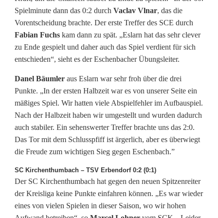
e
Spielminute dann das 0:2 durch
Vaclav Vlnar
, das die
l
Vorentscheidung brachte. Der erste Treffer des SCE durch
Fabian Fuchs
kam dann zu spät. „Eslarn hat das sehr clever
-
zu Ende gespielt und daher auch das Spiel verdient für sich
entschieden“, sieht es der Eschenbacher Übungsleiter.
d
i
Danel Bäumler
aus Eslarn war sehr froh über die drei
Punkte. „In der ersten Halbzeit war es von unserer Seite ein
c
mäßiges Spiel. Wir hatten viele Abspielfehler im Aufbauspiel.
h
Nach der Halbzeit haben wir umgestellt und wurden dadurch
auch stabiler. Ein sehenswerter Treffer brachte uns das 2:0.
g
Das Tor mit dem Schlusspfiff ist ärgerlich, aber es überwiegt
die Freude zum wichtigen Sieg gegen Eschenbach.”
e
h
SC Kirchenthumbach – TSV Erbendorf 0:2 (0:1)
Der SC Kirchenthumbach hat gegen den neuen Spitzenreiter
t
der Kreisliga keine Punkte einfahren können. „Es war wieder
eines von vielen Spielen in dieser Saison, wo wir hohen
a
Aufwand betreiben“, so
Marcel Lohner
vom SCK. „Leider