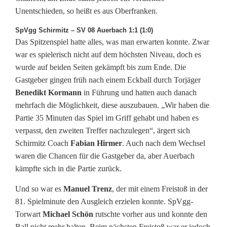
Unentschieden, so heißt es aus Oberfranken.
SpVgg Schirmitz – SV 08 Auerbach 1:1 (1:0)
Das Spitzenspiel hatte alles, was man erwarten konnte. Zwar
war es spielerisch nicht auf dem höchsten Niveau, doch es
wurde auf beiden Seiten gekämpft bis zum Ende. Die
Gastgeber gingen früh nach einem Eckball durch Torjäger
Benedikt Kormann
in Führung und hatten auch danach
mehrfach die Möglichkeit, diese auszubauen. „Wir haben die
Partie 35 Minuten das Spiel im Griff gehabt und haben es
verpasst, den zweiten Treffer nachzulegen“, ärgert sich
Schirmitz Coach
Fabian Hirmer
. Auch nach dem Wechsel
waren die Chancen für die Gastgeber da, aber Auerbach
kämpfte sich in die Partie zurück.
Und so war es
Manuel Trenz
, der mit einem Freistoß in der
81. Spielminute den Ausgleich erzielen konnte. SpVgg-
Torwart
Michael Schön
rutschte vorher aus und konnte den
Ball nicht mehr halten. Beim nächsten Freistoß war er jedoch