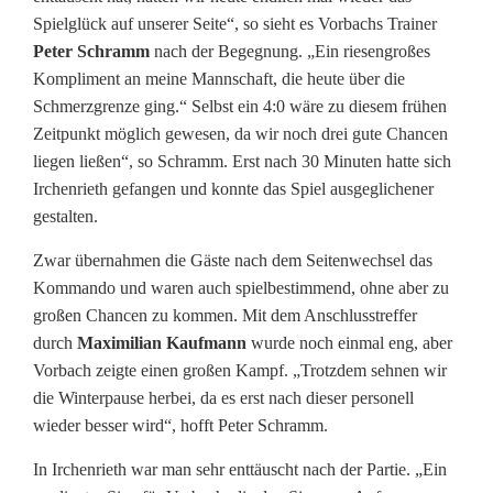
Spielglück auf unserer Seite“, so sieht es Vorbachs Trainer
l
Peter Schramm
nach der Begegnung. „Ein riesengroßes
i
Kompliment an meine Mannschaft, die heute über die
Schmerzgrenze ging.“ Selbst ein 4:0 wäre zu diesem frühen
g
Zeitpunkt möglich gewesen, da wir noch drei gute Chancen
a
liegen ließen“, so Schramm. Erst nach 30 Minuten hatte sich
Irchenrieth gefangen und konnte das Spiel ausgeglichener
N
gestalten.
o
Zwar übernahmen die Gäste nach dem Seitenwechsel das
r
Kommando und waren auch spielbestimmend, ohne aber zu
großen Chancen zu kommen. Mit dem Anschlusstreffer
d
durch
Maximilian Kaufmann
wurde noch einmal eng, aber
:
Vorbach zeigte einen großen Kampf. „Trotzdem sehnen wir
die Winterpause herbei, da es erst nach dieser personell
B
wieder besser wird“, hofft Peter Schramm.
ä
In Irchenrieth war man sehr enttäuscht nach der Partie. „Ein