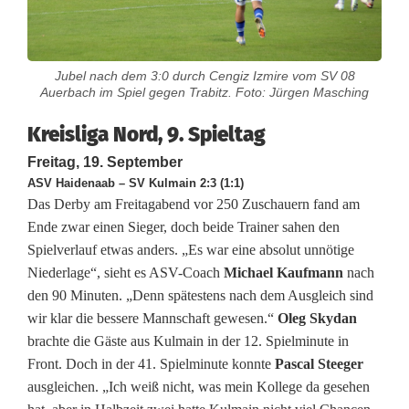
i
g
Jubel nach dem 3:0 durch Cengiz Izmire vom SV 08
Auerbach im Spiel gegen Trabitz. Foto: Jürgen Masching
a
Kreisliga Nord, 9. Spieltag
N
Freitag, 19. September
o
ASV Haidenaab – SV Kulmain 2:3 (1:1)
r
Das Derby am Freitagabend vor 250 Zuschauern fand am
Ende zwar einen Sieger, doch beide Trainer sahen den
d
Spielverlauf etwas anders. „Es war eine absolut unnötige
:
Niederlage“, sieht es ASV-Coach
Michael Kaufmann
nach
den 90 Minuten. „Denn spätestens nach dem Ausgleich sind
E
wir klar die bessere Mannschaft gewesen.“
Oleg Skydan
r
brachte die Gäste aus Kulmain in der 12. Spielminute in
Front. Doch in der 41. Spielminute konnte
Pascal Steeger
n
ausgleichen. „Ich weiß nicht, was mein Kollege da gesehen