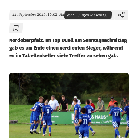
22. September 2025, 10:02 Uhr
Von:
Jürgen Masching
Nordoberpfalz. Im Top Duell am Sonntagnachmittag
gab es am Ende einen verdienten Sieger, während
es im Tabellenkeller viele Treffer zu sehen gab.
K
r
e
i
s
l