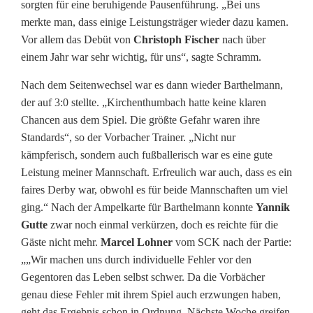
sorgten für eine beruhigende Pausenführung. „Bei uns
merkte man, dass einige Leistungsträger wieder dazu kamen.
Vor allem das Debüt von
Christoph Fischer
nach über
einem Jahr war sehr wichtig, für uns“, sagte Schramm.
Nach dem Seitenwechsel war es dann wieder Barthelmann,
der auf 3:0 stellte. „Kirchenthumbach hatte keine klaren
Chancen aus dem Spiel. Die größte Gefahr waren ihre
Standards“, so der Vorbacher Trainer. „Nicht nur
kämpferisch, sondern auch fußballerisch war es eine gute
Leistung meiner Mannschaft. Erfreulich war auch, dass es ein
faires Derby war, obwohl es für beide Mannschaften um viel
ging.“ Nach der Ampelkarte für Barthelmann konnte
Yannik
Gutte
zwar noch einmal verkürzen, doch es reichte für die
Gäste nicht mehr.
Marcel Lohner
vom SCK nach der Partie:
„„Wir machen uns durch individuelle Fehler vor den
Gegentoren das Leben selbst schwer. Da die Vorbächer
genau diese Fehler mit ihrem Spiel auch erzwungen haben,
geht das Ergebnis schon in Ordnung. Nächste Woche greifen