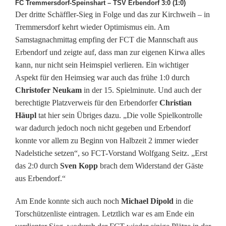
FC Tremmersdorf-Speinshart – TSV Erbendorf 3:0 (1:0)
a
Der dritte Schäffler-Sieg in Folge und das zur Kirchweih – in
n
Tremmersdorf kehrt wieder Optimismus ein. Am
Samstagnachmittag empfing der FCT die Mannschaft aus
d
Erbendorf und zeigte auf, dass man zur eigenen Kirwa alles
e
kann, nur nicht sein Heimspiel verlieren. Ein wichtiger
Aspekt für den Heimsieg war auch das frühe 1:0 durch
r
Christofer Neukam
in der 15. Spielminute. Und auch der
T
berechtigte Platzverweis für den Erbendorfer
Christian
Häupl
tat hier sein Übriges dazu. „Die volle Spielkontrolle
a
war dadurch jedoch noch nicht gegeben und Erbendorf
b
konnte vor allem zu Beginn von Halbzeit 2 immer wieder
Nadelstiche setzen“, so FCT-Vorstand Wolfgang Seitz. „Erst
e
das 2:0 durch
Sven Kopp
brach dem Widerstand der Gäste
l
aus Erbendorf.“
l
Am Ende konnte sich auch noch
Michael Dipold
in die
Torschützenliste eintragen. Letztlich war es am Ende ein
e