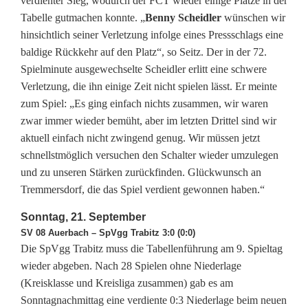
verdienter Sieg, wodurch der FCT wieder einige Plätze in der
n
Tabelle gutmachen konnte. „
Benny Scheidler
wünschen wir
hinsichtlich seiner Verletzung infolge eines Pressschlags eine
s
baldige Rückkehr auf den Platz“, so Seitz. Der in der 72.
p
Spielminute ausgewechselte Scheidler erlitt eine schwere
Verletzung, die ihn einige Zeit nicht spielen lässt. Er meinte
i
zum Spiel: „Es ging einfach nichts zusammen, wir waren
t
zwar immer wieder bemüht, aber im letzten Drittel sind wir
aktuell einfach nicht zwingend genug. Wir müssen jetzt
z
schnellstmöglich versuchen den Schalter wieder umzulegen
e
und zu unseren Stärken zurückfinden. Glückwunsch an
Tremmersdorf, die das Spiel verdient gewonnen haben.“
Sonntag, 21. September
SV 08 Auerbach – SpVgg Trabitz 3:0 (0:0)
Die SpVgg Trabitz muss die Tabellenführung am 9. Spieltag
wieder abgeben. Nach 28 Spielen ohne Niederlage
(Kreisklasse und Kreisliga zusammen) gab es am
Sonntagnachmittag eine verdiente 0:3 Niederlage beim neuen