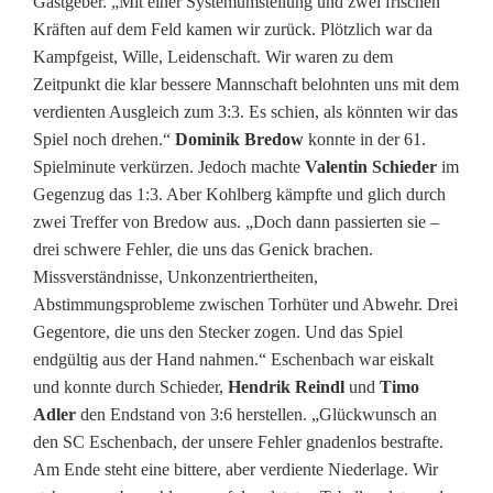
Gastgeber. „Mit einer Systemumstellung und zwei frischen
Kräften auf dem Feld kamen wir zurück. Plötzlich war da
Kampfgeist, Wille, Leidenschaft. Wir waren zu dem
Zeitpunkt die klar bessere Mannschaft belohnten uns mit dem
verdienten Ausgleich zum 3:3. Es schien, als könnten wir das
Spiel noch drehen.“
Dominik Bredow
konnte in der 61.
Spielminute verkürzen. Jedoch machte
Valentin Schieder
im
Gegenzug das 1:3. Aber Kohlberg kämpfte und glich durch
zwei Treffer von Bredow aus. „Doch dann passierten sie –
drei schwere Fehler, die uns das Genick brachen.
Missverständnisse, Unkonzentriertheiten,
Abstimmungsprobleme zwischen Torhüter und Abwehr. Drei
Gegentore, die uns den Stecker zogen. Und das Spiel
endgültig aus der Hand nahmen.“ Eschenbach war eiskalt
und konnte durch Schieder,
Hendrik Reindl
und
Timo
Adler
den Endstand von 3:6 herstellen. „Glückwunsch an
den SC Eschenbach, der unsere Fehler gnadenlos bestrafte.
Am Ende steht eine bittere, aber verdiente Niederlage. Wir