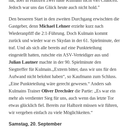
e
hat, aber in Halbzeit zwei hatte Kulmain nicht viel Chancen.
Jedoch war uns das Glück heute auch nicht hold.”
u
Den besseren Start in den zweiten Durchgang erwischten die
t
Gastgeber, denn
Michael Lehner
erzielte kurz nach
e
Wiederanpfiff die 2:1-Führung. Doch Kulmain kommt
zurück und wieder war es Skydan in der 61. Spielminute, der
r
traf. Und als sich alle bereits auf eine Punkteteilung
W
eingestellt hatten, rutschte ein ASV-Verteidiger aus und
Julian Lautner
machte in der 90. Spielminute den
e
Siegtreffer für Kulmain.„Extrem bitter, dass wir uns für den
Aufwand nicht belohnt haben“, so Kaufmann zum Schluss.
c
„Eine Punkteteilung wäre gerecht gewesen.“ Anders sah
h
Kulmains Trainer
Oliver Drechsler
die Partie: „Es war ein
mehr als verdienter Sieg für uns, auch wenn das letzte Tor
s
etwas glücklich fiel. Bereits zur Halbzeit müssen wir führen,
e
wir vergeben einfach zu viele Möglichkeiten.“
l
Samstag, 20. September