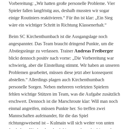
N
Vorbereitung: „Wir hatten große personelle Probleme. Vier
o
Spieler fallen langfristig aus, deshalb mussten wir sogar
einige Routiniers reaktivieren.“ Für ihn ist klar: „Ein Sieg
r
wäre ein wichtiger Schritt in Richtung Klassenerhalt.“
d
Beim SC Kirchenthumbach ist die Ausgangslage noch
:
angespannter. Das Team braucht dringend Punkte, um die
Abstiegsränge zu verlassen. Trainer
Andreas Freiberger
E
blickt dennoch positiv nach vorne: „Die Vorbereitung war
r
schwierig, aber die Einstellung stimmt. Wir haben an unseren
Problemen gearbeitet, müssen diese jetzt aber konsequent
s
abstellen.“ Allerdings plagen auch Kirchenthumbach
personelle Sorgen. Neben mehreren verletzten Spielern
t
fehlen wichtige Stützen im Team, was die Aufgabe zusätzlich
e
erschwert. Dennoch ist die Marschroute klar: Will man noch
einmal angreifen, müssen Punkte her. So treffen zwei
r
Mannschaften aufeinander, für die das Spiel
k
richtungsweisend ist – Kulmain will sich weiter von unten