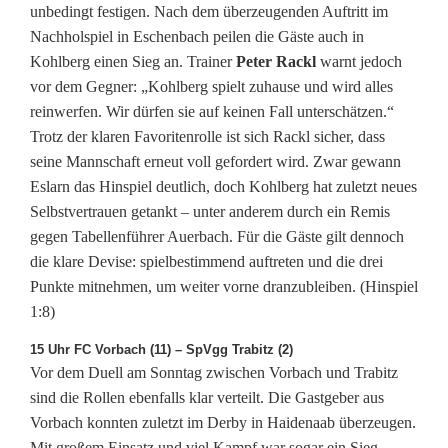
unbedingt festigen. Nach dem überzeugenden Auftritt im
e
Nachholspiel in Eschenbach peilen die Gäste auch in
l
Kohlberg einen Sieg an. Trainer
Peter Rackl
warnt jedoch
vor dem Gegner: „Kohlberg spielt zuhause und wird alles
t
reinwerfen. Wir dürfen sie auf keinen Fall unterschätzen.“
a
Trotz der klaren Favoritenrolle ist sich Rackl sicher, dass
seine Mannschaft erneut voll gefordert wird. Zwar gewann
g
Eslarn das Hinspiel deutlich, doch Kohlberg hat zuletzt neues
n
Selbstvertrauen getankt – unter anderem durch ein Remis
gegen Tabellenführer Auerbach. Für die Gäste gilt dennoch
a
die klare Devise: spielbestimmend auftreten und die drei
c
Punkte mitnehmen, um weiter vorne dranzubleiben. (Hinspiel
1:8)
h
15 Uhr FC Vorbach (11) – SpVgg Trabitz (2)
d
Vor dem Duell am Sonntag zwischen Vorbach und Trabitz
e
sind die Rollen ebenfalls klar verteilt. Die Gastgeber aus
Vorbach konnten zuletzt im Derby in Haidenaab überzeugen.
r
Mit großem Einsatz und viel Kampf war sogar ein Sieg