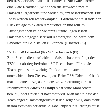
den Rest der Saison ausfällt. Trainer
Turan Bafra
fordert
eine klare Reaktion: „Wir haben die schwache zweite
Halbzeit aufgearbeitet und wollen es jetzt besser machen. Für
Jonas werden wir weiterkämpfen.“ Grafenwöhr reist trotz der
Rückschläge mit klaren Ambitionen an und will im
Aufstiegsrennen keine weiteren Punkte liegen lassen.
Haidenaab hingegen setzt auf Kampfgeist und hofft, dem
Favoriten ein Bein stellen zu können. (Hinspiel 2:3)
15 Uhr TSV Erbendorf (8) – SC Eschenbach (12)
Zum Start in die entscheidende Saisonphase empfängt der
TSV den abstiegsbedrohten SC Eschenbach. Für beide
Teams geht es um wichtige Punkte – wenn auch mit
unterschiedlichen Zielsetzungen. Beim TSV Erbendorf blickt
man auf eine kurze, aber intensive Vorbereitung zurück.
Interimstrainer
Andreas Häupl
sieht seine Mannschaft
bereit: „Jeder Spieler ist hochmotiviert. Man merkt, dass das
Team enger zusammengerückt ist und zeigen will, dass mehr
in ihm steckt als der aktuelle Tabellenplatz.“ Allerdings muss