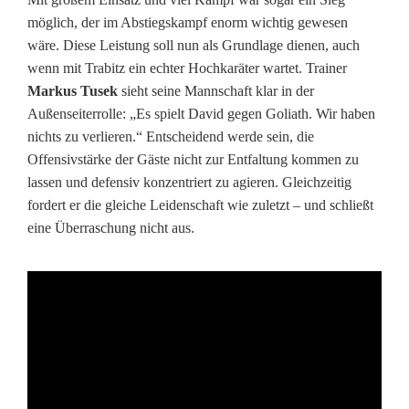
W
möglich, der im Abstiegskampf enorm wichtig gewesen
wäre. Diese Leistung soll nun als Grundlage dienen, auch
i
wenn mit Trabitz ein echter Hochkaräter wartet. Trainer
n
Markus Tusek
sieht seine Mannschaft klar in der
Außenseiterrolle: „Es spielt David gegen Goliath. Wir haben
t
nichts zu verlieren.“ Entscheidend werde sein, die
e
Offensivstärke der Gäste nicht zur Entfaltung kommen zu
lassen und defensiv konzentriert zu agieren. Gleichzeitig
r
fordert er die gleiche Leidenschaft wie zuletzt – und schließt
eine Überraschung nicht aus.
p
a
u
s
e