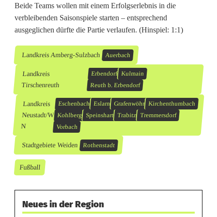
Beide Teams wollen mit einem Erfolgserlebnis in die
verbleibenden Saisonspiele starten – entsprechend
ausgeglichen dürfte die Partie verlaufen. (Hinspiel: 1:1)
Landkreis Amberg-Sulzbach
Auerbach
Landkreis
Erbendorf
Kulmain
Tirschenreuth
Reuth b. Erbendorf
Landkreis
Eschenbach
Eslarn
Grafenwöhr
Kirchenthumbach
Neustadt/W
Kohlberg
Speinshart
Trabitz
Tremmersdorf
N
Vorbach
Stadtgebiete Weiden
Rothenstadt
Fußball
Neues in der Region