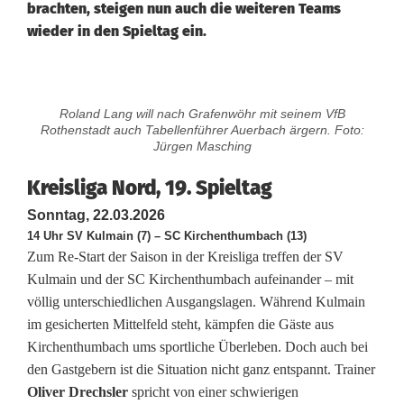
brachten, steigen nun auch die weiteren Teams
wieder in den Spieltag ein.
K
Roland Lang will nach Grafenwöhr mit seinem VfB
r
Rothenstadt auch Tabellenführer Auerbach ärgern. Foto:
Jürgen Masching
e
Kreisliga Nord, 19. Spieltag
i
Sonntag, 22.03.2026
s
14 Uhr SV Kulmain (7) – SC Kirchenthumbach (13)
Zum Re-Start der Saison in der Kreisliga treffen der SV
l
Kulmain und der SC Kirchenthumbach aufeinander – mit
i
völlig unterschiedlichen Ausgangslagen. Während Kulmain
im gesicherten Mittelfeld steht, kämpfen die Gäste aus
g
Kirchenthumbach ums sportliche Überleben. Doch auch bei
a
den Gastgebern ist die Situation nicht ganz entspannt. Trainer
Oliver Drechsler
spricht von einer schwierigen