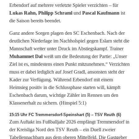
Erbendorf auf mehrere verletzte Spieler verzichten – für
Lukas Rahn, Philipp Schraml
und
Pascal Kaufmann
ist
die Saison bereits beendet.
Ganz andere Sorgen plagen den SC Eschenbach. Nach der
deutlichen Niederlage im Nachholspiel gegen Eslarn steht die
Mannschaft weiter unter Druck im Abstiegskampf. Trainer
Muhammet Dal
weiß um die Bedeutung der Partie: „Unser
Ziel ist es, mindestens einen Punkt mitzunehmen.“ Verzichten
muss er dabei lediglich auf Josef Gradl, ansonsten steht der
Kader zur Verfügung. Während Erbendorf mit einem
Heimsieg positiv in die Schlussphase starten will, kämpft
Eschenbach darum, wichtige Zähler im Rennen um den
Klassenerhalt zu sichern. (Hinspiel 5:1)
15:15 Uhr FC Tremmersdorf-Speinshart (5) – TSV Reuth (6)
Zum Auftakt ins Fußballjahr 2026 empfängt Tremmersdorf in
der Kreisliga Nord den TSV Reuth – ein Duell zweier
Tabellennachbarn aus dem oberen Mittelfeld. Die Gastgeber