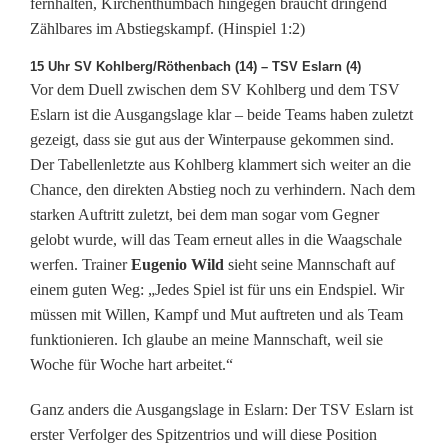
fernhalten, Kirchenthumbach hingegen braucht dringend
o
Zählbares im Abstiegskampf. (Hinspiel 1:2)
m
15 Uhr SV Kohlberg/Röthenbach (14) – TSV Eslarn (4)
p
Vor dem Duell zwischen dem SV Kohlberg und dem TSV
Eslarn ist die Ausgangslage klar – beide Teams haben zuletzt
l
gezeigt, dass sie gut aus der Winterpause gekommen sind.
e
Der Tabellenletzte aus Kohlberg klammert sich weiter an die
Chance, den direkten Abstieg noch zu verhindern. Nach dem
t
starken Auftritt zuletzt, bei dem man sogar vom Gegner
t
gelobt wurde, will das Team erneut alles in die Waagschale
werfen. Trainer
Eugenio Wild
sieht seine Mannschaft auf
e
einem guten Weg: „Jedes Spiel ist für uns ein Endspiel. Wir
r
müssen mit Willen, Kampf und Mut auftreten und als Team
funktionieren. Ich glaube an meine Mannschaft, weil sie
S
Woche für Woche hart arbeitet.“
p
Ganz anders die Ausgangslage in Eslarn: Der TSV Eslarn ist
i
erster Verfolger des Spitzentrios und will diese Position