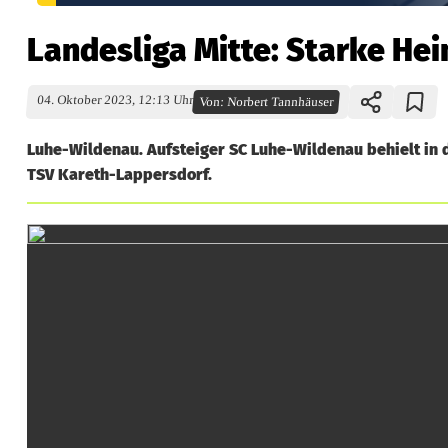
Landesliga Mitte: Starke He
04. Oktober 2023, 12:13 Uhr
Von:
Norbert Tannhäuser
Luhe-Wildenau. Aufsteiger SC Luhe-Wildenau behielt in
TSV Kareth-Lappersdorf.
L
a
n
d
e
s