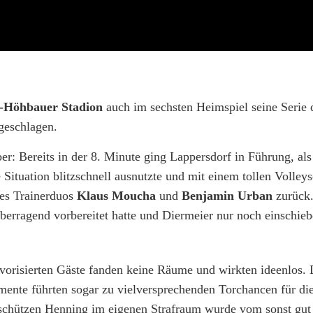
-Höhbauer Stadion
auch im sechsten Heimspiel seine Serie 
ngeschlagen.
r: Bereits in der 8. Minute ging Lappersdorf in Führung, al
Situation blitzschnell ausnutzte und mit einem tollen Volley
des Trainerduos
Klaus Moucha
und
Benjamin Urban
zurück
berragend vorbereitet hatte und Diermeier nur noch einschie
 favorisierten Gäste fanden keine Räume und wirkten ideenlos.
mente führten sogar zu vielversprechenden Torchancen für di
rschützen Henning im eigenen Strafraum wurde vom sonst gut 