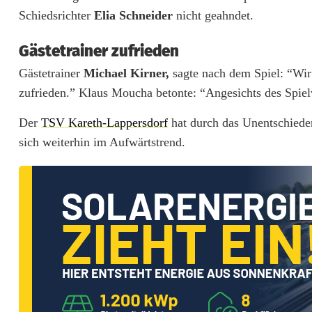
Schiedsrichter
Elia Schneider
nicht geahndet.
e
Gästetrainer zufrieden
d
Gästetrainer
Michael Kirner,
sagte nach dem Spiel: “Wir
e
zufrieden.” Klaus Moucha betonte: “Angesichts des Spiel
s
Der
TSV Kareth-Lappersdorf
hat durch das Unentschieden
S
sich weiterhin im Aufwärtstrend.
C
L
u
h
e
-