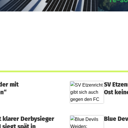
der mit
SV Etzen
en“
Ost kein
t klarer Derbysieger
Blue Dev
 siegt spät in