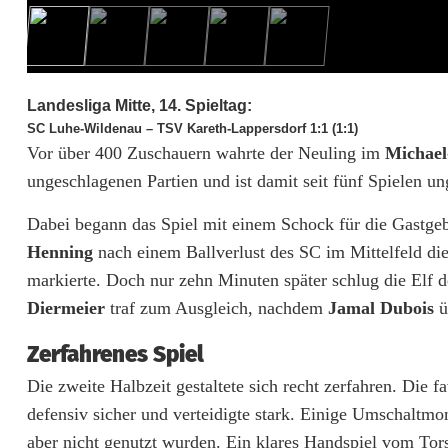
a
r
k
Landesliga Mitte, 14. Spieltag:
SC Luhe-Wildenau
–
TSV Kareth-Lappersdorf
1:1 (1:1)
e
Vor über 400 Zuschauern wahrte der Neuling im
Michael
H
ungeschlagenen Partien und ist damit seit fünf Spielen u
e
Dabei begann das Spiel mit einem Schock für die Gastgebe
Henning
nach einem Ballverlust des SC im Mittelfeld die 
i
markierte. Doch nur zehn Minuten später schlug die Elf 
m
Diermeier
traf zum Ausgleich, nachdem
Jamal Dubois
ü
s
Zerfahrenes Spiel
e
Die zweite Halbzeit gestaltete sich recht zerfahren. Die
r
defensiv sicher und verteidigte stark. Einige Umschaltmo
aber nicht genutzt wurden. Ein klares Handspiel vom To
i