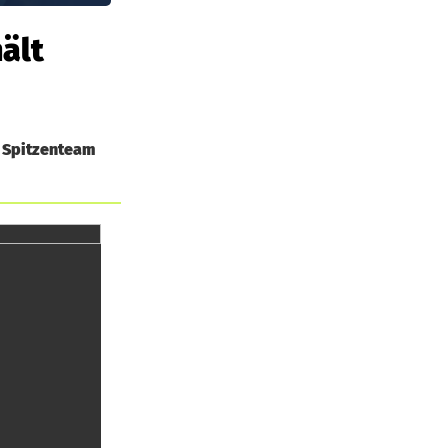
ält
s Spitzenteam