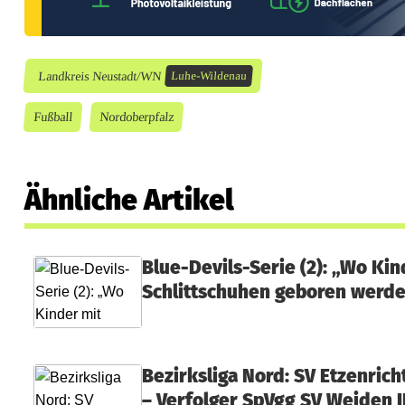
W
i
l
Landkreis Neustadt/WN
Luhe-Wildenau
d
Fußball
Nordoberpfalz
e
n
Ähnliche Artikel
a
u
Blue-Devils-Serie (2): „Wo Kin
h
Schlittschuhen geboren werd
ä
l
Bezirksliga Nord: SV Etzenrich
t
– Verfolger SpVgg SV Weiden II