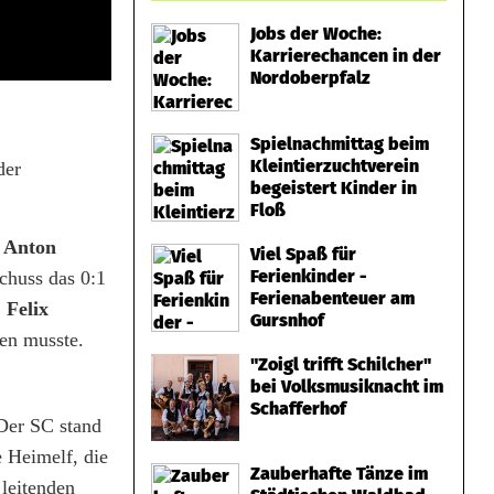
Jobs der Woche:
Karrierechancen in der
Nordoberpfalz
Spielnachmittag beim
Kleintierzuchtverein
der
begeistert Kinder in
Floß
s
Anton
Viel Spaß für
Ferienkinder -
schuss das 0:1
Ferienabenteuer am
.
Felix
Gursnhof
ben musste.
"Zoigl trifft Schilcher"
bei Volksmusiknacht im
Schafferhof
 Der SC stand
e Heimelf, die
Zauberhafte Tänze im
leitenden