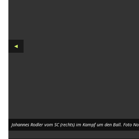
l
i
g
a
◄
M
i
t
t
e
:
S
Johannes Rodler vom SC (rechts) im Kampf um den Ball. Foto N
t