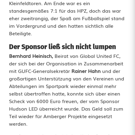
Kleinfeldtoren. Am Ende war es ein
u
standesgemäßes 7:1 für das HPZ, doch das war
s
eher zweitrangig, der Spaß am Fußballspiel stand
im Vordergrund und den hatten sichtlich alle
e
Beteiligte.
i
Der Sponsor ließ sich nicht lumpen
m
Bernhard Heinisch,
Beirat von Global United FC,
S
der sich bei der Organisation in Zusammenarbeit
mit GUFC-Generalsekretär
Rainer Hahn
und der
t
großartigen Unterstützung von den Vereinen und
a
Abteilungen im Sportpark wieder einmal mehr
selbst übertroffen hatte, konnte sich über einen
d
Scheck von 6000 Euro freuen, der vom Sponsor
i
Hudson LED überreicht wurde. Das Geld soll zum
Teil wieder für Amberger Projekte eingesetzt
o
werden.
n