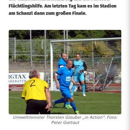
Flüchtlingshilfe. Am letzten Tag kam es im Stadion
am Schanzl dann zum großen Finale.
L
e
g
e
n
d
ä
r
Umweltminister Thorsten Glauber „in Action“. Foto:
:
Peter Gattaut