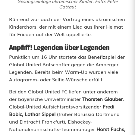
Gesangseinlage ukrainischer Kinder. Foto: Peter
Gattaut
a
m
Rührend war auch der Vortrag eines ukrainischen
Kinderchors, der mit einem Lied aus ihrer Heimat
S
für Frieden auf der Welt appellierte.
c
Anpfiff! Legenden über Legenden
h
Pünktlich um 16 Uhr startete das Benefizspiel der
Global United Botschafter gegen die Amberger
a
Legenden. Bereits beim Warm-Up wurden viele
n
Autogramm- oder Selfie-Wünsche erfüllt.
z
Bei den Global United FC liefen unter anderem
der bayerische Umweltminister
Thorsten Glauber
,
l
Global-United Aufsichtsratsvorsitzender
Fredi
Bobic, Lothar Sippel
(früher Borussia Dortmund
und Eintracht Frankfurt), Eishockey-
Nationalmannschafts-Teammanager
Horst Fuchs,