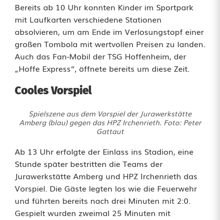
W
Bereits ab 10 Uhr konnten Kinder im Sportpark
mit Laufkarten verschiedene Stationen
a
absolvieren, um am Ende im Verlosungstopf einer
s
großen Tombola mit wertvollen Preisen zu landen.
Auch das Fan-Mobil der TSG Hoffenheim, der
f
„Hoffe Express“, öffnete bereits um diese Zeit.
ü
Cooles Vorspiel
r
Spielszene aus dem Vorspiel der Jurawerkstätte
e
Amberg (blau) gegen das HPZ Irchenrieth. Foto: Peter
Gattaut
i
Ab 13 Uhr erfolgte der Einlass ins Stadion, eine
n
Stunde später bestritten die Teams der
e
Jurawerkstätte Amberg und HPZ Irchenrieth das
Vorspiel. Die Gäste legten los wie die Feuerwehr
S
und führten bereits nach drei Minuten mit 2:0.
a
Gespielt wurden zweimal 25 Minuten mit