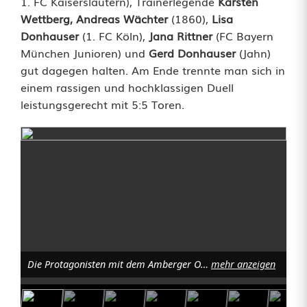
1. FC Kaiserslautern), Trainerlegende
Karsten
Wettberg, Andreas Wächter
(1860),
Lisa
Donhauser
(1. FC Köln),
Jana Rittner
(FC Bayern
München Junioren) und
Gerd Donhauser
(Jahn)
gut dagegen halten. Am Ende trennte man sich in
einem rassigen und hochklassigen Duell
leistungsgerecht mit 5:5 Toren.
Die Protagonisten mit dem Amberger Oberbürgermeister Michael Cerny und Sara Däbritz. Foto: Peter Gattaut
mehr anzeigen