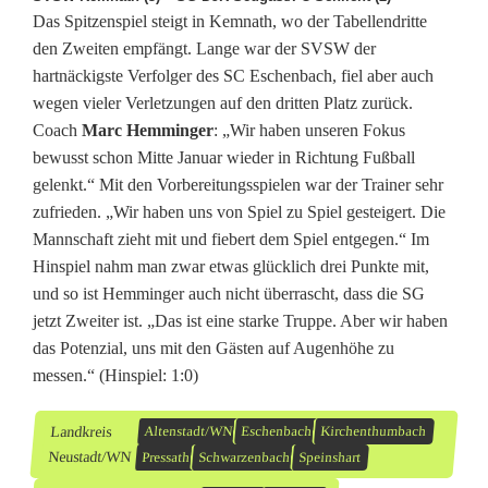
Das Spitzenspiel steigt in Kemnath, wo der Tabellendritte
den Zweiten empfängt. Lange war der SVSW der
hartnäckigste Verfolger des SC Eschenbach, fiel aber auch
wegen vieler Verletzungen auf den dritten Platz zurück.
Coach
Marc Hemminger
: „Wir haben unseren Fokus
bewusst schon Mitte Januar wieder in Richtung Fußball
gelenkt.“ Mit den Vorbereitungsspielen war der Trainer sehr
zufrieden. „Wir haben uns von Spiel zu Spiel gesteigert. Die
Mannschaft zieht mit und fiebert dem Spiel entgegen.“ Im
Hinspiel nahm man zwar etwas glücklich drei Punkte mit,
und so ist Hemminger auch nicht überrascht, dass die SG
jetzt Zweiter ist. „Das ist eine starke Truppe. Aber wir haben
das Potenzial, uns mit den Gästen auf Augenhöhe zu
messen.“ (Hinspiel: 1:0)
Landkreis
Altenstadt/WN
Eschenbach
Kirchenthumbach
Neustadt/WN
Pressath
Schwarzenbach
Speinshart