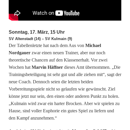
d
e
s
Sonntag, 17. März, 15 Uhr
f
SV Altenstadt (14) – SV Kulmain (9)
Der Tabellenletzte hat nach dem Aus von
Michael
ü
Nordgauer
zwar einen neuen Trainer, aber nur noch
r
theoretische Chancen auf den Klassenerhalt. Vor zwei
Wochen hat
Marvin Häffner
dieses Amt übernommen. „Die
e
Trainingsbeteiligung ist sehr gut und alle ziehen mit“, sagt der
i
neue Coach. Dennoch seien die letzten beiden
Vorbereitungsspiele nicht so gelaufen wie gewünscht. Ziel
n
könne jetzt nur sein, den einen oder anderen Punkt zu holen.
i
„Kulmain wird zwar ein harter Brocken. Aber wir spielen zu
Hause, sind voller Euphorie ein gutes Spiel zu liefern und
g
den Kampf anzunehmen.“
e