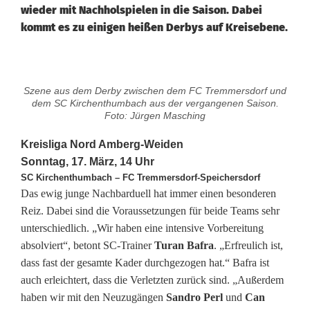
wieder mit Nachholspielen in die Saison. Dabei
kommt es zu einigen heißen Derbys auf Kreisebene.
N
Szene aus dem Derby zwischen dem FC Tremmersdorf und
a
dem SC Kirchenthumbach aus der vergangenen Saison.
Foto: Jürgen Masching
c
Kreisliga Nord Amberg-Weiden
h
Sonntag, 17. März, 14 Uhr
SC Kirchenthumbach – FC Tremmersdorf-Speichersdorf
d
Das ewig junge Nachbarduell hat immer einen besonderen
e
Reiz. Dabei sind die Voraussetzungen für beide Teams sehr
unterschiedlich. „Wir haben eine intensive Vorbereitung
r
absolviert“, betont SC-Trainer
Turan Bafra
. „Erfreulich ist,
l
dass fast der gesamte Kader durchgezogen hat.“ Bafra ist
auch erleichtert, dass die Verletzten zurück sind. „Außerdem
a
haben wir mit den Neuzugängen
Sandro Perl
und
Can