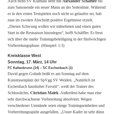
Auch beim SV Kulmain steht mit
Alexander Schäffler
bis
F
zum Saisonende ein neuer Mann an der Seitenlinie. Während
es in den ersten Testspielen noch nicht so gelaufen sei, hab
u
man im zweiten Abschnitt positive Ergebnisse erzielt.
ß
„Diesen Schwung wollen wir mitnehmen und einen guten
Start in die Restsaison hinzulegen“, hofft Schäffler. Er freut
b
sich über die starke Trainingsbeteiligung in der fünfwöchigen
a
Vorbereitungsphase. (Hinspiel: 1:3)
l
Kreisklasse West
Sonntag, 17. März, 14 Uhr
l
FC Kaltenbrunn (14) – SC Eschenbach (1)
t
David gegen Goliath heißt es am Sonntag auf dem
Kunstrasenplatz der SpVgg SV Weiden. „Natürlich ist
e
Eschenbach haushoher Favorit“, weiß der Trainer des
a
Schlusslichts,
Christian Malek
. Außerdem habe man eine
sehr durchwachsene Vorbereitung absolviert. Wegen
m
verschiedener Umstände seien einige Trainingseinheiten und
s
Vorbereitungsspiele ausgefallen. „Unser Kader ist sehr dünn