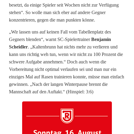
besetzt, da einige Spieler seit Wochen nicht zur Verfügung
w
stehen“. So wolle man sich eher auf andere Gegner
i
konzentrieren, gegen die man punkten könne.
e
„Wir lassen uns auf keinen Fall vom Tabellenplatz des
Gegners blenden“, warnt SC-Spielertrainer
Benjamin
d
Scheidler
. „Kaltenbrunn hat nichts mehr zu verlieren und
e
kann uns richtig weh tun, wenn wir nicht zu 100 Prozent die
schwere Aufgabe annehmen.“ Doch auch wenn die
r
Vorbereitung nicht optimal verlaufen sei und man nur ein
e
einziges Mal auf Rasen trainieren konnte, müsse man einfach
gewinnen. „Nach der langen Winterpause brennt die
r
Mannschaft auf den Auftakt.“ (Hinspiel: 3:6)
n
s
t