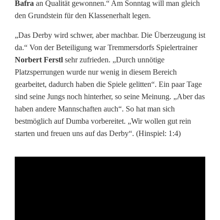
n
Bafra
an Qualität gewonnen.“ Am Sonntag will man gleich
den Grundstein für den Klassenerhalt legen.
g
„Das Derby wird schwer, aber machbar. Die Überzeugung ist
e
da.“ Von der Beteiligung war Tremmersdorfs Spielertrainer
n
Norbert Ferstl
sehr zufrieden. „Durch unnötige
Platzsperrungen wurde nur wenig in diesem Bereich
P
gearbeitet, dadurch haben die Spiele gelitten“. Ein paar Tage
a
sind seine Jungs noch hinterher, so seine Meinung. „Aber das
haben andere Mannschaften auch“. So hat man sich
u
bestmöglich auf Dumba vorbereitet. „Wir wollen gut rein
s
starten und freuen uns auf das Derby“. (Hinspiel: 1:4)
e
w
i
r