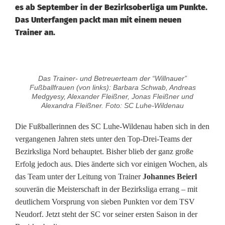
es ab September in der Bezirksoberliga um Punkte.
Das Unterfangen packt man mit einem neuen
Trainer an.
N
Das Trainer- und Betreuerteam der “Willnauer”
e
Fußballfrauen (von links): Barbara Schwab, Andreas
Medgyesy, Alexander Fleißner, Jonas Fleißner und
u
Alexandra Fleißner. Foto: SC Luhe-Wildenau
e
Die Fußballerinnen des SC Luhe-Wildenau haben sich in den
vergangenen Jahren stets unter den Top-Drei-Teams der
H
Bezirksliga Nord behauptet. Bisher blieb der ganz große
e
Erfolg jedoch aus. Dies änderte sich vor einigen Wochen, als
das Team unter der Leitung von Trainer
Johannes Beierl
r
souverän die Meisterschaft in der Bezirksliga errang – mit
a
deutlichem Vorsprung von sieben Punkten vor dem TSV
Neudorf. Jetzt steht der SC vor seiner ersten Saison in der
u