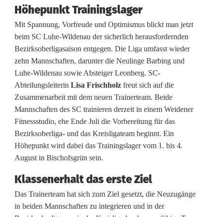
n
Höhepunkt Trainingslager
f
Mit Spannung, Vorfreude und Optimismus blickt man jetzt
ü
beim SC Luhe-Wildenau der sicherlich herausfordernden
Bezirksoberligasaison entgegen. Die Liga umfasst wieder
r
zehn Mannschaften, darunter die Neulinge Barbing und
d
Luhe-Wildenau sowie Absteiger Leonberg. SC-
Abteilungsleiterin
Lisa Frischholz
freut sich auf die
i
Zusammenarbeit mit dem neuen Trainerteam. Beide
Mannschaften des SC trainieren derzeit in einem Weidener
e
Fitnessstudio, ehe Ende Juli die Vorbereitung für das
F
Bezirksoberliga- und das Kreisligateam beginnt. Ein
Höhepunkt wird dabei das Trainingslager vom 1. bis 4.
u
August in Bischofsgrün sein.
ß
Klassenerhalt das erste Ziel
b
Das Trainerteam hat sich zum Ziel gesetzt, die Neuzugänge
a
in beiden Mannschaften zu integrieren und in der