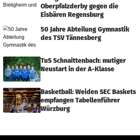
Oberpfalzderby gegen die
Eisbären Regensburg
50 Jahre Abteilung Gymnastik
des TSV Tännesberg
TuS Schnaittenbach: mutiger
Neustart in der A-Klasse
Basketball: Weiden SEC Baskets
empfangen Tabellenführer
Würzburg