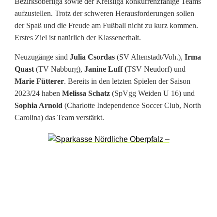
Bezirksoberliga sowie der Kreisliga konkurrenzfähige Teams
l
aufzustellen. Trotz der schweren Herausforderungen sollen
l
der Spaß und die Freude am Fußball nicht zu kurz kommen.
Erstes Ziel ist natürlich der Klassenerhalt.
e
Neuzugänge sind
Julia Csordas
(SV Altenstadt/Voh.),
Irma
r
Quast
(TV Nabburg),
Janine Luff (
TSV Neudorf) und
i
Marie Fütterer
. Bereits in den letzten Spielen der Saison
2023/24 haben
Melissa Schatz
(SpVgg Weiden U 16) und
n
Sophia Arnold
(Charlotte Independence Soccer Club, North
n
Carolina) das Team verstärkt.
e
n
d
e
s