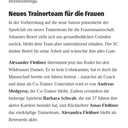
Bezirksoberliga.
s
Neues Trainerteam für die Frauen
f
In der Vorbereitung auf die neue Saison präsentierte der
Sportclub ein neues Trainerteam für die Frauenmannschaft.
o
Johannes Beierl zieht sich aus gesundheitlichen Gründen
r
zurück, bleibt dem Team aber unterstützend erhalten. Der SC
dankte Beierl für seine Arbeit und wünschte ihm alles Gute.
d
e
Alexander Fleißner
übernimmt jetzt das Ruder bei den
Wildenauer Damen. Er ist kein Unbekannter, hat er doch die
r
Mannschaft bereits seit Jahren betreut – zunächst als Coach
und dann als Co-Trainer. Unterstützt wird er von
Andreas
u
Medgyesy,
der Co-Trainer bleibt. Zudem verstärken die
n
bisherige Spielerin
Barbara Schwab
, die mit 37 Jahren ihre
aktive Karriere beendet hat, und Rückkehrer
Jonas Fleißner
g
das vierköpfige Trainerteam.
Alexandra Fleißner
bleibt als
e
Betreuerin aktiv.