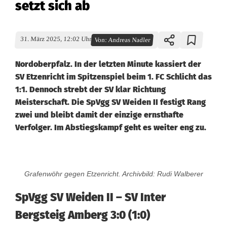
setzt sich ab
31. März 2025, 12:02 Uhr
Von:
Andreas Nadler
Nordoberpfalz. In der letzten Minute kassiert der
SV Etzenricht im Spitzenspiel beim 1. FC Schlicht das
1:1. Dennoch strebt der SV klar Richtung
Meisterschaft. Die SpVgg SV Weiden II festigt Rang
zwei und bleibt damit der einzige ernsthafte
Verfolger. Im Abstiegskampf geht es weiter eng zu.
R
Grafenwöhr gegen Etzenricht. Archivbild: Rudi Walberer
e
SpVgg SV Weiden II – SV Inter
m
Bergsteig Amberg 3:0 (1:0)
i