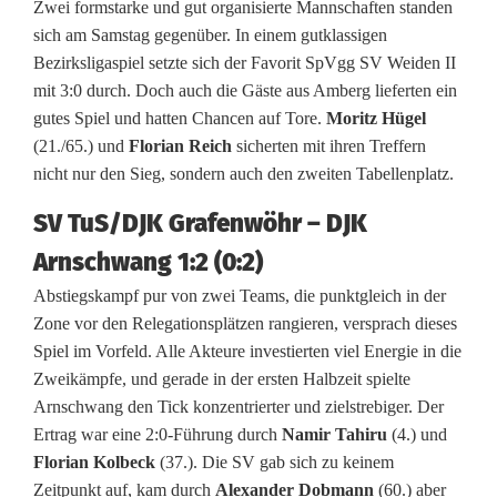
Zwei formstarke und gut organisierte Mannschaften standen
s
sich am Samstag gegenüber. In einem gutklassigen
Bezirksligaspiel setzte sich der Favorit SpVgg SV Weiden II
i
mit 3:0 durch. Doch auch die Gäste aus Amberg lieferten ein
m
gutes Spiel und hatten Chancen auf Tore.
Moritz Hügel
(21./65.) und
Florian Reich
sicherten mit ihren Treffern
S
nicht nur den Sieg, sondern auch den zweiten Tabellenplatz.
p
SV TuS/DJK Grafenwöhr – DJK
i
Arnschwang 1:2 (0:2)
t
Abstiegskampf pur von zwei Teams, die punktgleich in der
z
Zone vor den Relegationsplätzen rangieren, versprach dieses
Spiel im Vorfeld. Alle Akteure investierten viel Energie in die
e
Zweikämpfe, und gerade in der ersten Halbzeit spielte
Arnschwang den Tick konzentrierter und zielstrebiger. Der
n
Ertrag war eine 2:0-Führung durch
Namir Tahiru
(4.) und
s
Florian Kolbeck
(37.). Die SV gab sich zu keinem
Zeitpunkt auf, kam durch
Alexander Dobmann
(60.) aber