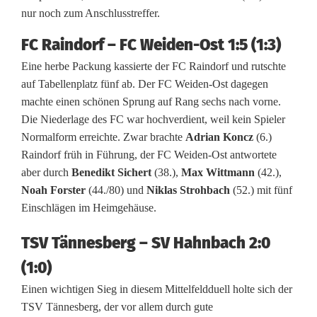
p
nur noch zum Anschlusstreffer.
i
FC Raindorf – FC Weiden-Ost 1:5 (1:3)
e
Eine herbe Packung kassierte der FC Raindorf und rutschte
l
auf Tabellenplatz fünf ab. Der FC Weiden-Ost dagegen
machte einen schönen Sprung auf Rang sechs nach vorne.
d
Die Niederlage des FC war hochverdient, weil kein Spieler
e
Normalform erreichte. Zwar brachte
Adrian Koncz
(6.)
Raindorf früh in Führung, der FC Weiden-Ost antwortete
r
aber durch
Benedikt Sichert
(38.),
Max Wittmann
(42.),
B
Noah Forster
(44./80) und
Niklas Strohbach
(52.) mit fünf
Einschlägen im Heimgehäuse.
e
z
TSV Tännesberg – SV Hahnbach 2:0
(1:0)
i
Einen wichtigen Sieg in diesem Mittelfeldduell holte sich der
r
TSV Tännesberg, der vor allem durch gute