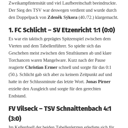
k
Zweikampfintensität und viel Laufbereitschaft beeindruckte.
Der Sieg des TSV war deswegen verdient und wurde durch
s
den Doppelpack von
Zdeněk Sýkora
(40./72.) klargemacht.
l
1. FC Schlicht – SV Etzenricht 1:1 (0:0)
i
Es war ein taktisch geprägtes Spitzenspiel zwischen dem
g
Vierten und dem Tabellenführer. So spielte sich das
Geschehen meist zwischen den Strafräumen ab und klare
a
Torchancen waren Mangelware. Kurz nach der Pause
N
reagierte
Christian Ermer
schnell und sorgte für das 0:1
(50.). Schlicht gab sich aber zu keinem Zeitpunkt auf und
o
hatte in der Schlussminute das letzte Wort.
Jonas Pirner
r
erzielte den Ausgleich und sorgte für den gerechten
Endstand.
d
FV Vilseck – TSV Schnaittenbach 4:1
:
(3:0)
F
Im Kellerduell der beiden Tabellenletzten erledigte sich für