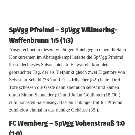
t
z
SpVgg Pfreimd – SpVgg Willmering-
t
Waffenbrunn 1:5 (1:3)
s
Ausgerechnet in diesem wichtigen Spiel gegen einen direkten
i
Konkurrenten im Abstiegskampf lieferte die SpVgg Pfreimd
c
ihr schlechtestes Saisonspiel ab. Es war ein komplett
gebrauchter Tag, der als Tiefpunkt gleich zwei Eigentore von
h
Sebastian Sebald (36.) und Elias Irlbacher (82.) hatte. Drei
a
Tore schossen die Gäste dann aber auch selbst und kamen
durch Simon Schneider (9.) und Julian Göttlinger (18./90.)
b
zum höchsten Saisonsieg. Bastian Lobinger traf für Pfreimd
zumindest einmal in das richtige Gehäuse (35.).
FC Wernberg – SpVgg Vohenstrauß 1:0
(1:0)