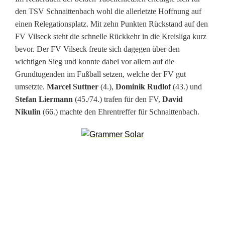
ü
den TSV Schnaittenbach wohl die allerletzte Hoffnung auf
einen Relegationsplatz. Mit zehn Punkten Rückstand auf den
h
FV Vilseck steht die schnelle Rückkehr in die Kreisliga kurz
r
bevor. Der FV Vilseck freute sich dagegen über den
wichtigen Sieg und konnte dabei vor allem auf die
u
Grundtugenden im Fußball setzen, welche der FV gut
n
umsetzte.
Marcel Suttner
(4.),
Dominik Rudlof
(43.) und
Stefan Liermann
(45./74.) trafen für den FV,
David
g
Nikulin
(66.) machte den Ehrentreffer für Schnaittenbach.
s
d
u
o
s
e