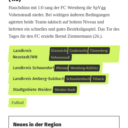
Hauchdünn mit 1:0 rang der FC Wernberg die SpVgg
Vohenstrauß nieder. Bei widrigen äußeren Bedingungen
agierten beide Teams taktisch auf hohem Niveau und
lieferten ein schnelles und gutes Bezirksligaspiel. Das Tor des
Tages für den FC erzielte Bernd Zimmermann (26.).
Landkreis
Etzenricht
Grafenwöhr
Tännesberg
Neustadt/WN
Vohenstrauß
Landkreis Schwandorf
Pfreimd
Wernberg-Köblitz
Landkreis Amberg-Sulzbach
Schnaittenbach
Vilseck
Stadtgebiete Weiden
Weiden Stadt
Fußball
Neues in der Region