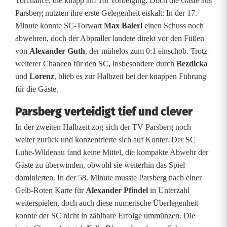
Torchance, die knapp am Tor vorbeiging. Doch die Gäste aus
d
Parsberg nutzten ihre erste Gelegenheit eiskalt: In der 17.
e
Minute konnte SC-Torwart
Max Baierl
einen Schuss noch
abwehren, doch der Abpraller landete direkt vor den Füßen
n
von
Alexander Guth
, der mühelos zum 0:1 einschob. Trotz
a
weiterer Chancen für den SC, insbesondere durch
Bezdicka
und
Lorenz
, blieb es zur Halbzeit bei der knappen Führung
u
für die Gäste.
u
Parsberg verteidigt tief und clever
n
In der zweiten Halbzeit zog sich der TV Parsberg noch
t
weiter zurück und konzentrierte sich auf Konter. Der SC
Luhe-Wildenau fand keine Mittel, die kompakte Abwehr der
e
Gäste zu überwinden, obwohl sie weiterhin das Spiel
r
dominierten. In der 58. Minute musste Parsberg nach einer
Gelb-Roten Karte für
Alexander Pfindel
in Unterzahl
l
weiterspielen, doch auch diese numerische Überlegenheit
i
konnte der SC nicht in zählbare Erfolge ummünzen. Die