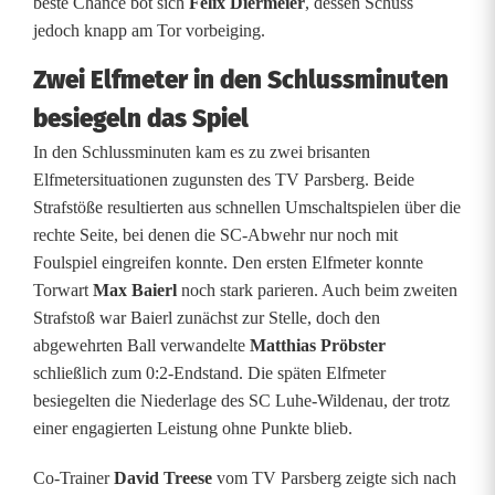
beste Chance bot sich
Felix Diermeier
, dessen Schuss
e
jedoch knapp am Tor vorbeiging.
g
Zwei Elfmeter in den Schlussminuten
t
besiegeln das Spiel
A
In den Schlussminuten kam es zu zwei brisanten
Elfmetersituationen zugunsten des TV Parsberg. Beide
u
Strafstöße resultierten aus schnellen Umschaltspielen über die
f
rechte Seite, bei denen die SC-Abwehr nur noch mit
Foulspiel eingreifen konnte. Den ersten Elfmeter konnte
s
Torwart
Max Baierl
noch stark parieren. Auch beim zweiten
t
Strafstoß war Baierl zunächst zur Stelle, doch den
abgewehrten Ball verwandelte
Matthias Pröbster
e
schließlich zum 0:2-Endstand. Die späten Elfmeter
i
besiegelten die Niederlage des SC Luhe-Wildenau, der trotz
einer engagierten Leistung ohne Punkte blieb.
g
e
Co-Trainer
David Treese
vom TV Parsberg zeigte sich nach