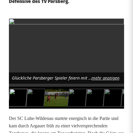
Defensive des TV Parsberg.
S
C
L
u
h
Glückliche Parsberger Spieler feiern mit ihren mitgebrachten Fans nach dem Auswärtssieg beim SC Luhe-Wildenau; Foto: Norbert Tannhäuser
mehr anzeigen
e
-
W
i
Der SC Luhe-Wildenau startete energisch in die Partie und
l
kam durch Argauer früh zu einer vielversprechenden