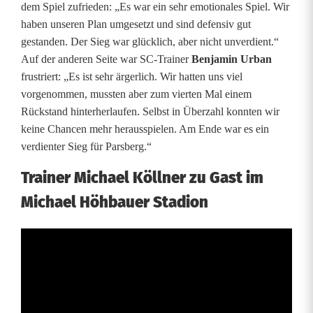
dem Spiel zufrieden: „Es war ein sehr emotionales Spiel. Wir
r
haben unseren Plan umgesetzt und sind defensiv gut
gestanden. Der Sieg war glücklich, aber nicht unverdient.“
T
Auf der anderen Seite war SC-Trainer
Benjamin Urban
V
frustriert: „Es ist sehr ärgerlich. Wir hatten uns viel
vorgenommen, mussten aber zum vierten Mal einem
P
Rückstand hinterherlaufen. Selbst in Überzahl konnten wir
a
keine Chancen mehr herausspielen. Am Ende war es ein
verdienter Sieg für Parsberg.“
r
Trainer Michael Köllner zu Gast im
s
Michael Höhbauer Stadion
b
e
r
g