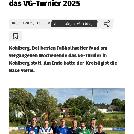
das VG-Turnier 2025
08. Juli 2025, 10:35 Uhr
Von:
Jürgen Masching
Kohlberg. Bei besten Fußballwetter fand am
vergangenen Wochenende das VG-Turnier in
Kohlberg statt. Am Ende hatte der Kreisligist die
Nase vorne.
S
p
a
n