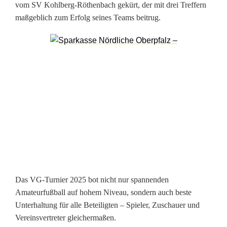
a
vom SV Kohlberg-Röthenbach gekürt, der mit drei Treffern
c
maßgeblich zum Erfolg seines Teams beitrug.
h
g
e
w
i
n
n
t
Das VG-Turnier 2025 bot nicht nur spannenden
d
Amateurfußball auf hohem Niveau, sondern auch beste
Unterhaltung für alle Beteiligten – Spieler, Zuschauer und
a
Vereinsvertreter gleichermaßen.