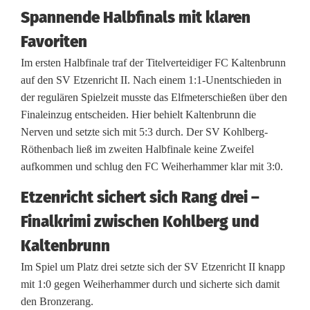
l
Spannende Halbfinals mit klaren
t
Favoriten
Im ersten Halbfinale traf der Titelverteidiger FC Kaltenbrunn
a
auf den SV Etzenricht II. Nach einem 1:1-Unentschieden in
g
der regulären Spielzeit musste das Elfmeterschießen über den
Finaleinzug entscheiden. Hier behielt Kaltenbrunn die
-
Nerven und setzte sich mit 5:3 durch. Der SV Kohlberg-
S
Röthenbach ließ im zweiten Halbfinale keine Zweifel
aufkommen und schlug den FC Weiherhammer klar mit 3:0.
V
Etzenricht sichert sich Rang drei –
K
Finalkrimi zwischen Kohlberg und
o
Kaltenbrunn
h
Im Spiel um Platz drei setzte sich der SV Etzenricht II knapp
l
mit 1:0 gegen Weiherhammer durch und sicherte sich damit
b
den Bronzerang.