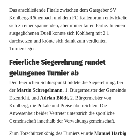
e
Das anschließende Finale zwischen dem Gastgeber SV
Kohlberg-Röthenbach und dem FC Kaltenbrunn entwickelte
r
sich zu einer spannenden, aber immer fairen Partie. In einem
g
ausgeglichenen Duell konnte sich Kohlberg mit 2:1
durchsetzen und krönte sich damit zum verdienten
-
Turniersieger.
R
Feierliche Siegerehrung rundet
ö
gelungenes Turnier ab
t
Den feierlichen Schlusspunkt bildete die Siegerehrung, bei
h
der
Martin Schregelmann
, 1. Bürgermeister der Gemeinde
Etzenricht, und
Adrian Blödt,
2. Bürgermeister von
e
Kohlberg, die Pokale und Preise überreichten. Die
n
Anwesenheit beider Vertreter unterstrich die sportliche
Gemeinschaft innerhalb der Verwaltungsgemeinschaft.
b
Zum Torschützenkönig des Turniers wurde
Manuel Harbig