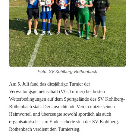
n
e
n
d
e
r
F
Foto: SV Kohlberg-Röthenbach
u
Am 5. Juli fand das diesjährige Turnier der
Verwaltungsgemeinschaft (VG-Turnier) bei besten
ß
Wetterbedingungen auf dem Sportgelände des SV Kohlberg-
b
Röthenbach statt. Der ausrichtende Verein nutzte seinen
Heimvorteil und überzeugte sowohl sportlich als auch
a
organisatorisch – am Ende sicherte sich der SV Kohlberg-
l
Röthenbach verdient den Turniersieg.