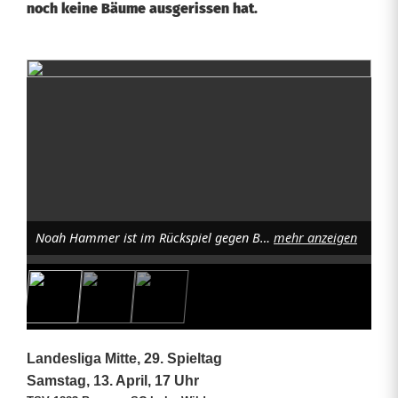
noch keine Bäume ausgerissen hat.
S
p
i
e
l
Noah Hammer ist im Rückspiel gegen Bogen wieder dabei. Foto: Nico Kick
mehr anzeigen
d
e
r
G
Landesliga Mitte, 29. Spieltag
e
Samstag, 13. April, 17 Uhr