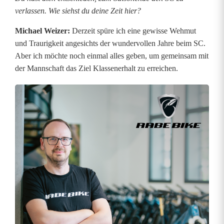
verlassen. Wie siehst du deine Zeit hier?
f
Michael Weizer:
Derzeit spüre ich eine gewisse Wehmut
f
und Traurigkeit angesichts der wundervollen Jahre beim SC.
t
Aber ich möchte noch einmal alles geben, um gemeinsam mit
der Mannschaft das Ziel Klassenerhalt zu erreichen.
a
u
f
A
u
s
w
ä