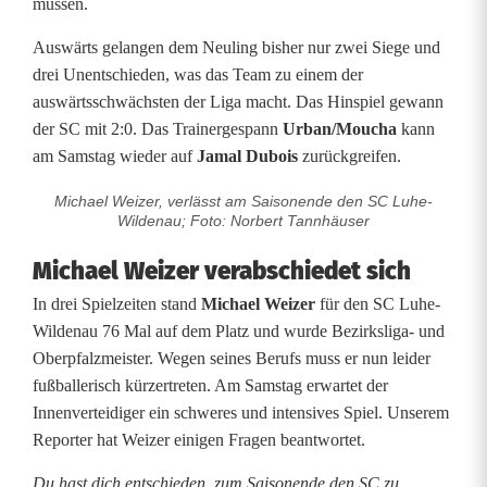
müssen.
m
Auswärts gelangen dem Neuling bisher nur zwei Siege und
s
drei Unentschieden, was das Team zu einem der
auswärtsschwächsten der Liga macht. Das Hinspiel gewann
c
der SC mit 2:0. Das Trainergespann
Urban/Moucha
kann
h
am Samstag wieder auf
Jamal Dubois
zurückgreifen.
w
Michael Weizer, verlässt am Saisonende den SC Luhe-
Wildenau; Foto: Norbert Tannhäuser
ä
Michael Weizer verabschiedet sich
c
In drei Spielzeiten stand
Michael Weizer
für den SC Luhe-
h
Wildenau 76 Mal auf dem Platz und wurde Bezirksliga- und
e
Oberpfalzmeister. Wegen seines Berufs muss er nun leider
fußballerisch kürzertreten. Am Samstag erwartet der
t
Innenverteidiger ein schweres und intensives Spiel. Unserem
r
Reporter hat Weizer einigen Fragen beantwortet.
i
Du hast dich entschieden, zum Saisonende den SC zu