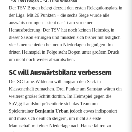
TSV 1883 Bogen – SC Luhe Wildenau
g
Der TSV Bogen belegt derzeit den ersten Relegationsplatz in
e
der Liga. Mit 26 Punkten – die sechs Siege wurde alle
auswärts errungen – steht das Team vor einer
n
Herausforderung: Der TSV hat noch keinen Heimsieg in
s
dieser Saison errungen und mussten sich bisher mit lediglich
vier Unentschieden bei neun Niederlagen begnügen. Im
ä
dritten Heimspiel in Folge steht Bogen unter großem Druck,
t
um nicht noch weiter abzurutschen.
z
SC will Auswärtsbilanz verbessern
Der SC Luhe-Wildenau will langsam den Sack in
e
Klassenerhalt zumachen. Drei Punkte am Samstag wären ein
:
weiterer großer Schritt dorthin. Im Heimspiel gegen die
SpVgg Landshut präsentierte sich das Team um
H
Spielertrainer
Benjamin Urban
jedoch etwas indisponiert
e
und muss sich deutlich steigern, um nicht als erste
Mannschaft mit einer Niederlage nach Hause fahren zu
i