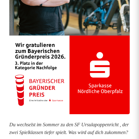
r
t
s
s
c
h
w
ä
c
h
e
Du wechselst im Sommer zu den SF Ursulapoppenricht , der
zwei Spielklassen tiefer spielt. Was wird auf dich zukommen?