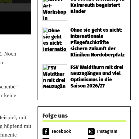
Kalmreuth begeistert
Kinder
Ohne sie geht es nicht:
Internationale
Pflegefachkräfte
sichern Zukunft der
:2. Noch
Kliniken Nordoberpfalz
te.
FSV Waldthurn mit drei
Neuzugängen und viel
Optimismus in die
Saison 2026/27
scheibe“
r keine
Folge uns
eispiel, mit
rg hüpfend mit
Facebook
Instagram
ominente