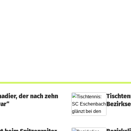
nadier, der nach zehn
Tischten
war“
Bezirkse