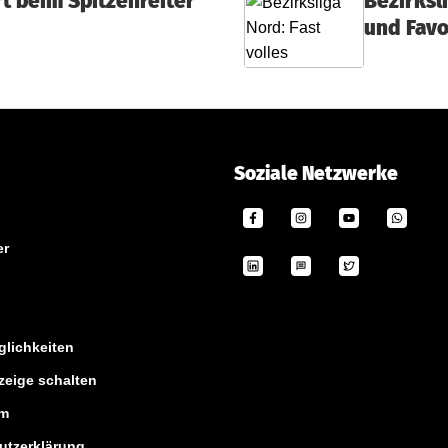
rt beim Spitzenreiter
Bezirksl
und Favo
Soziale Netzwerke
er
lichkeiten
zeige schalten
um
utzerklärung