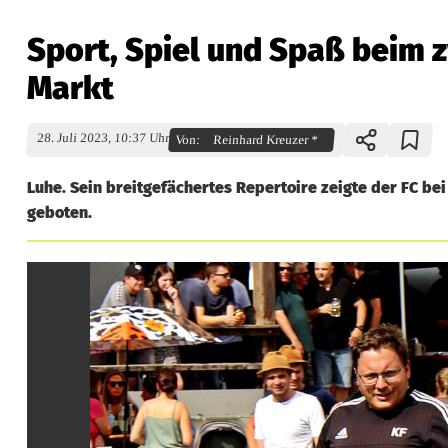
Sport, Spiel und Spaß beim 
Markt
28. Juli 2023, 10:37 Uhr
Von:
Reinhard Kreuzer *
Luhe. Sein breitgefächertes Repertoire zeigte der FC be
geboten.
S
p
o
r
t