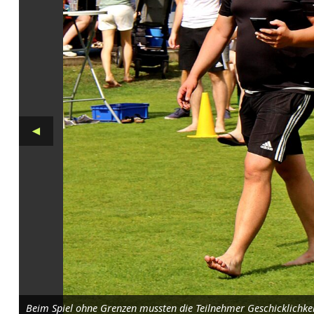
,
S
p
i
e
◄
l
u
n
d
S
p
a
Beim Spiel ohne Grenzen mussten die Teilnehmer Geschicklichkei