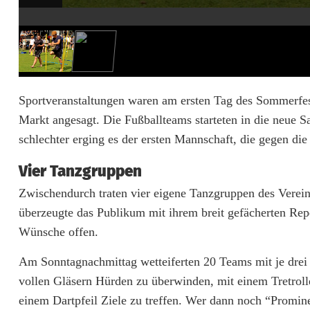
ß
b
e
i
Sportveranstaltungen waren am ersten Tag des Sommerfe
Markt angesagt. Die Fußballteams starteten in die neue S
m
schlechter erging es der ersten Mannschaft, die gegen di
z
Vier Tanzgruppen
w
Zwischendurch traten vier eigene Tanzgruppen des Verein
e
überzeugte das Publikum mit ihrem breit gefächerten Rep
i
Wünsche offen.
t
Am Sonntagnachmittag wetteiferten 20 Teams mit je drei
ä
vollen Gläsern Hürden zu überwinden, mit einem Tretroll
einem Dartpfeil Ziele zu treffen. Wer dann noch “Promin
g