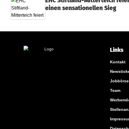
EHC Stiftland-Mitterteich feie
M
einen sensationellen Sieg
a
r
k
t
Links
Kontakt
Newstick
Jobbörse
Team
Werbemög
Stellenan
Impress
Datensch