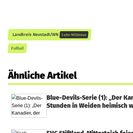
e
s
t
d
Landkreis Neustadt/WN
Luhe-Wildenau
e
Fußball
s
F
Ähnliche Artikel
C
L
Blue-Devils-Serie (1): „Der Ka
u
Stunden in Weiden heimisch 
h
e