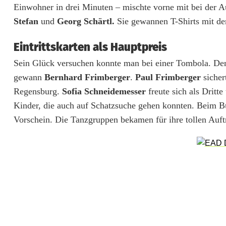
Einwohner in drei Minuten – mischte vorne mit bei der 
i
Stefan
und
Georg Schärtl.
Sie gewannen T-Shirts mit de
g
Eintrittskarten als Hauptpreis
e
Sein Glück versuchen konnte man bei einer Tombola. Den 
n
gewann
Bernhard Frimberger
.
Paul Frimberger
sicher
Regensburg.
Sofia Schneidemesser
freute sich als Dritt
S
Kinder, die auch auf Schatzsuche gehen konnten. Beim 
o
Vorschein. Die Tanzgruppen bekamen für ihre tollen Auftr
m
m
e
r
f