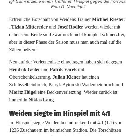
Igli Cami erzielte einen Treffer im Hinspiel gegen die Fortuna.
a
Foto D. Nachtigall
z
Erfreuliche Botschaft von Weidens Trainer
Michael Riester
:
a
„
Tizian Mittereder
und
Josef Rodler
werden wieder mit
dabei sein. Beide sind zwar noch nicht komplett schmerzfrei,
r
aber in dieser Phase der Saison muss man auch mal auf die
e
Zähen beißen.“
t
Neu auf der Verletztenliste eingetragen haben sich dagegen
Hendrik Geiler
und
Patrik Vacek
mit
t
Oberschenkelzerrung.
Julian Kiener
hat einen
b
Schlüsselbeinbruch, Patryk Bytomski Wadenbeinbruch und
Moritz Hügel
eine Beckenverletzung. Wieder zurück ist
e
immerhin
Niklas Lang
.
i
Weiden siegte im Hinspiel mit 4:1
F
Im Hinspiel siegte Weiden beeindruckend mit 4:1 (1.1) vor
o
1236 Zuschauern im heimischen Stadion. Die Torschützen