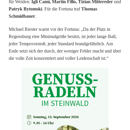
für Weiden:
Igli Cami, Martin Fillo,
Tizian Mittereder
und
r
Patryk Bytomski
. Für die Fortuna traf
Thomas
t
Schmidbauer
.
u
Michael Riester warnt vor der Fortuna: „Da der Platz in
Regensburg eine Minimalgröße besitzt, ist jeder lange Ball,
n
jeder Tempovorstoß, jeder Standard brandgefährlich. Am
a
Ende setzt sich der durch, der weniger Fehler macht und über
die volle Zeit konzentriert und voller Leidenschaft ist.“
R
e
g
e
n
s
b