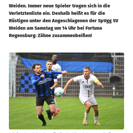
Weiden. Immer neue Spieler tragen sich in die
Verletztenliste ein. Deshalb heißt es für die
Rüstigen unter den Angeschlagenen der SpVgg SV
Weiden am Samstag um 14 Uhr bei Fortuna
Regensburg: Zähne zusammenbeißen!
S
p
V
g
g
-
L