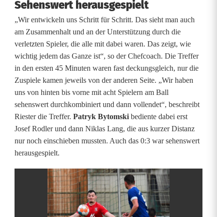
i
Sehenswert herausgespielt
d
„Wir entwickeln uns Schritt für Schritt. Das sieht man auch
am Zusammenhalt und an der Unterstützung durch die
e
verletzten Spieler, die alle mit dabei waren. Das zeigt, wie
n
wichtig jedem das Ganze ist“, so der Chefcoach. Die Treffer
in den ersten 45 Minuten waren fast deckungsgleich, nur die
f
Zuspiele kamen jeweils von der anderen Seite. „Wir haben
e
uns von hinten bis vorne mit acht Spielern am Ball
sehenswert durchkombiniert und dann vollendet“, beschreibt
i
Riester die Treffer.
Patryk Bytomski
bediente dabei erst
e
Josef Rodler und dann Niklas Lang, die aus kurzer Distanz
nur noch einschieben mussten. Auch das 0:3 war sehenswert
r
herausgespielt.
t
t
r