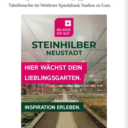
n
Tabellenachte im Weidener Spardabank Stadion zu Gast.
m
i
s
e
r
e
e
i
n
e
n