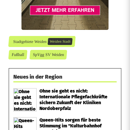
s
o
u
v
Stadtgebiete Weiden
Weiden Stadt
e
Fußball
SpVgg SV Weiden
r
ä
Neues in der Region
n
Ohne sie geht es nicht:
e
Internationale Pflegefachkräfte
sichern Zukunft der Kliniken
n
Nordoberpfalz
S
Queen-Hits sorgen für beste
Stimmung im "Kulturbahnhof
i