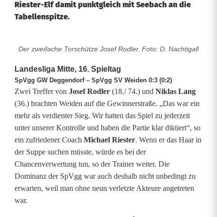
Riester-Elf damit punktgleich mit Seebach an die
Tabellenspitze.
Der zweifache Torschütze Josef Rodler. Foto: D. Nachtigall
S
p
Landesliga Mitte, 16. Spieltag
SpVgg GW Deggendorf – SpVgg SV Weiden 0:3 (0:2)
V
Zwei Treffer von
Josef Rodler
(18./ 74.) und
Niklas Lang
(36.) brachten Weiden auf die Gewinnerstraße. „Das war ein
g
mehr als verdienter Sieg. Wir hatten das Spiel zu jederzeit
g
unter unserer Kontrolle und haben die Partie klar diktiert“, so
ein zufriedener Coach
Michael Riester
. Wenn er das Haar in
S
der Suppe suchen müsste, würde es bei der
V
Chancenverwertung tun, so der Trainer weiter. Die
Dominanz der SpVgg war auch deshalb nicht unbedingt zu
W
erwarten, weil man ohne neun verletzte Akteure angetreten
e
war.