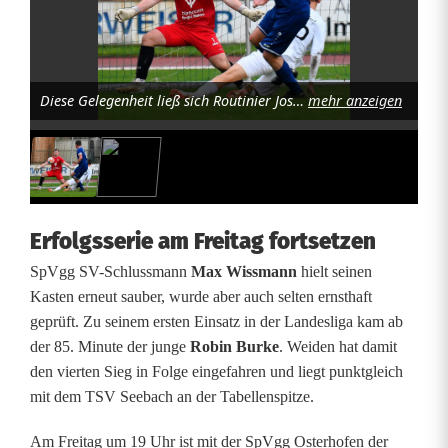
o
t
z
Diese Gelegenheit ließ sich Routinier Josef Rodler nicht entgehen und erzielte eines von zwei Toren. Foto: Werner Franken
mehr anzeigen
V
e
r
l
Erfolgsserie am Freitag fortsetzen
SpVgg SV-Schlussmann
Max Wissmann
hielt seinen
e
Kasten erneut sauber, wurde aber auch selten ernsthaft
t
geprüft. Zu seinem ersten Einsatz in der Landesliga kam ab
der 85. Minute der junge
Robin Burke
. Weiden hat damit
z
den vierten Sieg in Folge eingefahren und liegt punktgleich
t
mit dem TSV Seebach an der Tabellenspitze.
e
Am Freitag um 19 Uhr ist mit der SpVgg Osterhofen der