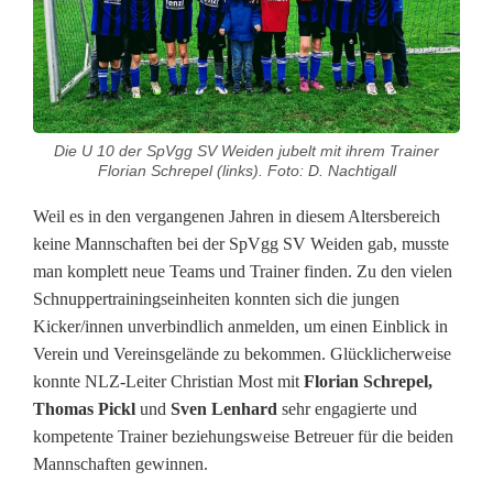
g
g
S
V
Die U 10 der SpVgg SV Weiden jubelt mit ihrem Trainer
Florian Schrepel (links). Foto: D. Nachtigall
W
Weil es in den vergangenen Jahren in diesem Altersbereich
e
keine Mannschaften bei der SpVgg SV Weiden gab, musste
man komplett neue Teams und Trainer finden. Zu den vielen
i
Schnuppertrainingseinheiten konnten sich die jungen
d
Kicker/innen unverbindlich anmelden, um einen Einblick in
Verein und Vereinsgelände zu bekommen. Glücklicherweise
e
konnte NLZ-Leiter Christian Most mit
Florian Schrepel,
n
Thomas Pickl
und
Sven Lenhard
sehr engagierte und
kompetente Trainer beziehungsweise Betreuer für die beiden
m
Mannschaften gewinnen.
i