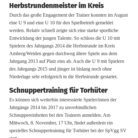
Herbstrundenmeister im Kreis
t
Durch das große Engagement der Trainer konnten im August
e
eine U 9 und eine U 10 für den Spielbetrieb gemeldet
werden. Relativ schnell zeigte sich eine starke sportliche
r
Entwicklung der jungen Talente. So schloss die U 10 mit
f
Spielern des Jahrgangs 2014 die Herbstrunde im Kreis
Amberg/Weiden gegen durchweg ältere Spiele aus dem
o
Jahrgang 2013 auf Platz eins ab. Auch die U 9 mit Spielern
l
des Jahrgangs 2015 und jünger ist bislang noch ohne
Niederlage sehr erfolgreich in die Herbstrunde gestartet.
g
Schnuppertraining für Torhüter
r
Es können sich weiterhin interessierte Spieler/innen der
e
Jahrgänge 2014 bis 2017 zu unverbindlichen
i
Schnuppereinheiten bei den Trainern anmelden. Am
Mittwoch, 8. November, 17 Uhr, findet außerdem ein
c
spezielles Schnuppertraining für Torhüter bei der SpVgg SV