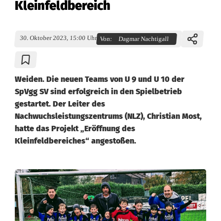
Kleinfeldbereich
30. Oktober 2023, 15:00 Uhr
Von:
Dagmar Nachtigall
Weiden. Die neuen Teams von U 9 und U 10 der
SpVgg SV sind erfolgreich in den Spielbetrieb
gestartet. Der Leiter des
Nachwuchsleistungszentrums (NLZ), Christian Most,
hatte das Projekt „Eröffnung des
Kleinfeldbereiches“ angestoßen.
S
p
V