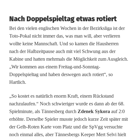
i
m
Nach Doppelspieltag etwas rotiert
D
Bei den vielen englischen Wochen in der Bezirksliga ist der
e
Toto-Pokal nicht immer das, was man will, aber verlieren
wollte keine Mannschaft. Und so kamen die Hausherren
r
nach der Halbzeitpause auch mit viel Schwung aus der
b
Kabine und hatten mehrmals die Möglichkeit zum Ausgleich.
„Wir kommen aus einem Freitag-und-Sonntag-
y
Doppelspieltag und haben deswegen auch rotiert“, so
g
Hartlich.
e
„So kostet es natürlich enorm Kraft, einem Rückstand
nachzulaufen.“ Noch schwieriger wurde es dann ab der 68.
g
Spielminute, als Tännesberg durch
Zdenek Sykora
auf 2:0
e
erhöhte. Derselbe Spieler musste jedoch kurze Zeit später mit
der Gelb-Roten Karte vom Platz und die SpVgg versuchte
n
noch einmal alles, aber Tännesbergs Keeper Mert Selvi hielt