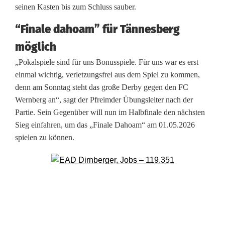
T
seinen Kasten bis zum Schluss sauber.
ä
“Finale dahoam” für Tännesberg
n
möglich
n
„Pokalspiele sind für uns Bonusspiele. Für uns war es erst
einmal wichtig, verletzungsfrei aus dem Spiel zu kommen,
e
denn am Sonntag steht das große Derby gegen den FC
s
Wernberg an“, sagt der Pfreimder Übungsleiter nach der
Partie. Sein Gegenüber will nun im Halbfinale den nächsten
b
Sieg einfahren, um das „Finale Dahoam“ am 01.05.2026
e
spielen zu können.
r
g