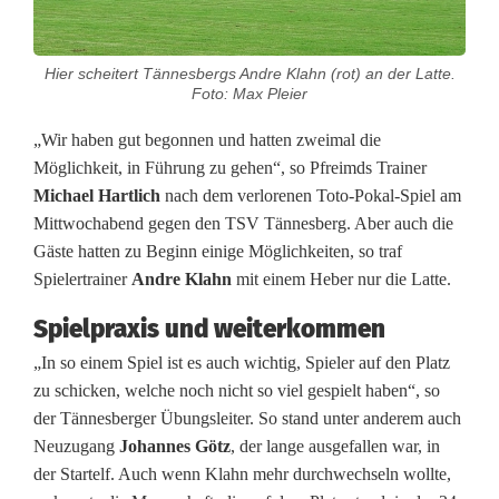
P
o
Hier scheitert Tännesbergs Andre Klahn (rot) an der Latte.
Foto: Max Pleier
k
„Wir haben gut begonnen und hatten zweimal die
a
Möglichkeit, in Führung zu gehen“, so Pfreimds Trainer
l
Michael Hartlich
nach dem verlorenen Toto-Pokal-Spiel am
Mittwochabend gegen den TSV Tännesberg. Aber auch die
:
Gäste hatten zu Beginn einige Möglichkeiten, so traf
P
Spielertrainer
Andre Klahn
mit einem Heber nur die Latte.
f
Spielpraxis und weiterkommen
r
„In so einem Spiel ist es auch wichtig, Spieler auf den Platz
zu schicken, welche noch nicht so viel gespielt haben“, so
e
der Tännesberger Übungsleiter. So stand unter anderem auch
i
Neuzugang
Johannes Götz
, der lange ausgefallen war, in
der Startelf. Auch wenn Klahn mehr durchwechseln wollte,
m