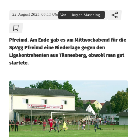
22. August 2025, 06:11 Uhr
Von:
Jürgen Masching
Pfreimd. Am Ende gab es am Mittwochabend für die
SpVgg Pfreimd eine Niederlage gegen den
Ligakontrahenten aus Tännesberg, obwohl man gut
startete.
T
o
t
o
-