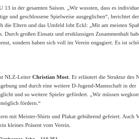
er U 13 in der gesamten Saison. „Wir wussten, dass es individue
tige und geschlossene Spielweise ausgeglichen“, berichtet de
h die Eltern und das Umfeld lobt Eckl: „Mit am meisten Spaß
en. Durch großen Einsatz und erstklassigen Zusammenhalt hab
ienst, sondern haben sich voll im Verein engagiert. Es ist sch
ist NLZ-Leiter
Christian Most
. Er erläutert die Struktur des
Umgebung und durch eine weitere D-Jugend-Mannschaft in der
glicht und so weitere Spieler gefördert. „Wir müssen wegk
 möglich fördern.“
tern mit Meister-Shirts und Plakat gebührend gefeiert. Auch V
 ein kleines Präsent vom Verein.