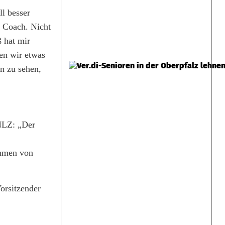
ll besser
r Coach. Nicht
 hat mir
en wir etwas
ön zu sehen,
 NLZ: „Der
ommen von
orsitzender