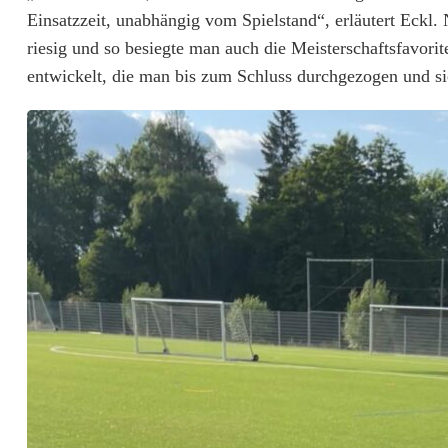
Einsatzzeit, unabhängig vom Spielstand“, erläutert Eckl.
h
riesig und so besiegte man auch die Meisterschaftsfavor
d
entwickelt, die man bis zum Schluss durchgezogen und sic
e
r
U
1
3
i
s
t
d
a