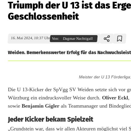
Triumph der U 13 ist das Erg
Geschlossenheit
16. Mai 2024, 10:37 Uhr
Von:
Dagmar Nachtigall
Weiden. Bemerkenswerter Erfolg für das Nachwuchsleistu
T
Meister der U 13 Förderlig
r
Die U 13-Kicker der SpVgg SV Weiden setzte sich vor g
i
Würzburg ein eindrucksvoller Weise durch.
Oliver Eckl
,
u
sowie
Benjamin Gigler
als Teammanager und Bindeglied z
m
Jeder Kicker bekam Spielzeit
p
„Grundstein war, dass wir allen Akteuren möglichst viel 