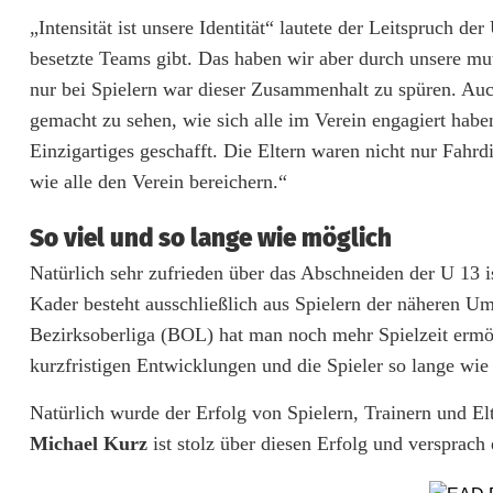
n
„Intensität ist unsere Identität“ lautete der Leitspruch d
d
besetzte Teams gibt. Das haben wir aber durch unsere mu
nur bei Spielern war dieser Zusammenhalt zu spüren. Auc
G
gemacht zu sehen, wie sich alle im Verein engagiert hab
e
Einzigartiges geschafft. Die Eltern waren nicht nur Fahrd
s
wie alle den Verein bereichern.“
c
So viel und so lange wie möglich
h
Natürlich sehr zufrieden über das Abschneiden der U 13 
l
Kader besteht ausschließlich aus Spielern der näheren 
Bezirksoberliga (BOL) hat man noch mehr Spielzeit ermö
o
kurzfristigen Entwicklungen und die Spieler so lange wie
s
Natürlich wurde der Erfolg von Spielern, Trainern und El
s
Michael Kurz
ist stolz über diesen Erfolg und versprach
e