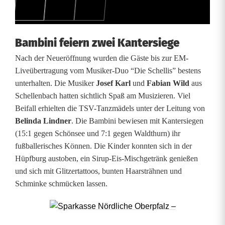
u
n
d
Bambini feiern zwei Kantersiege
f
Nach der Neueröffnung wurden die Gäste bis zur EM-
Liveübertragung vom Musiker-Duo “Die Schellis” bestens
e
unterhalten. Die Musiker
Josef Karl
und
Fabian Wild
aus
i
Schellenbach hatten sichtlich Spaß am Musizieren. Viel
Beifall erhielten die TSV-Tanzmädels unter der Leitung von
e
Belinda Lindner
. Die Bambini bewiesen mit Kantersiegen
(15:1 gegen Schönsee und 7:1 gegen Waldthurn) ihr
r
fußballerisches Können. Die Kinder konnten sich in der
t
Hüpfburg austoben, ein Sirup-Eis-Mischgetränk genießen
und sich mit Glitzertattoos, bunten Haarsträhnen und
g
Schminke schmücken lassen.
l
e