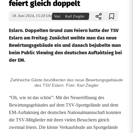
feiert gleich doppelt
18. Juni 2024, 15:20 Uhr
Von:
Karl Ziegler
Eslarn. Doppelten Grund zum Feiern hatte der TSV
Eslarn am Freitag: Zunächst weihte man das neue
Bewirtungsgebäude ein und danach bejubelte man
beim Public Viewing den deutschen Auftaktsieg bei
der EM.
Zahlreiche Gäste bevölkerten das neue Bewirtungsgebäude
T
des TSV Eslarn. Foto: Karl Ziegler
S
“Oh, wie ist das schön”: Mit der Neueröffnung des
V
Bewirtungsgebäudes auf dem TSV-Sportgelände und dem
EM-Auftaktsieg der deutschen Nationalmannschaft konnten
E
die TSV-Mitglieder mit ihren vielen Besuchern gleich
s
zweimal feiern. Die kleine Verkaufsbude am Sportgelände