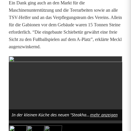
Ein Dank ging auch an den Markt für die
s
Maschinenunterstützung und die Teerarbeiten sowie an alle
TSV-Helfer und an das Verpflegungsteam des Vereins. Allein
g
für die Gabionen vor dem Gebäude waren 15 Tonnen Steine
e
erforderlich. “Die eingebaute Schiebetür gewährt eine freie
Sicht zu den Fußballspielen auf dem A-Platz”, erklärte Meckl
b
augenzwinkernd.
ä
u
d
e
e
i
In der kleinen Küche des neuen “Steakhauses” sorgten die Damen und Peppo für verschiedene Leckerbissen. Foto: Karl Ziegler
mehr anzeigen
n