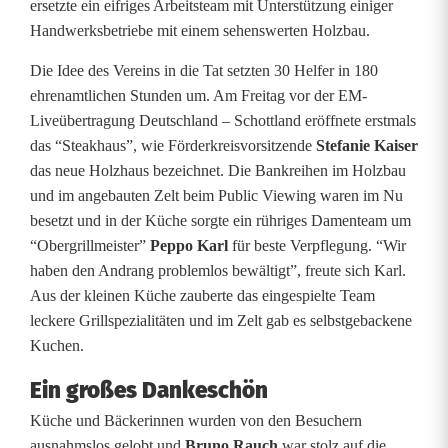
ersetzte ein eifriges Arbeitsteam mit Unterstützung einiger
l
Handwerksbetriebe mit einem sehenswerten Holzbau.
a
Die Idee des Vereins in die Tat setzten 30 Helfer in 180
r
ehrenamtlichen Stunden um. Am Freitag vor der EM-
Liveübertragung Deutschland – Schottland eröffnete erstmals
n
das “Steakhaus”, wie Förderkreisvorsitzende
Stefanie Kaiser
w
das neue Holzhaus bezeichnet. Die Bankreihen im Holzbau
und im angebauten Zelt beim Public Viewing waren im Nu
e
besetzt und in der Küche sorgte ein rühriges Damenteam um
i
“Obergrillmeister”
Peppo Karl
für beste Verpflegung. “Wir
haben den Andrang problemlos bewältigt”, freute sich Karl.
h
Aus der kleinen Küche zauberte das eingespielte Team
t
leckere Grillspezialitäten und im Zelt gab es selbstgebackene
Kuchen.
n
Ein großes Dankeschön
e
Küche und Bäckerinnen wurden von den Besuchern
u
ausnahmslos gelobt und
Bruno Rauch
war stolz auf die