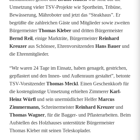
e
Umsetzung vieler TSV-Projekte wie Sportheim, Tribüne,
Bewässerung, Mähroboter und jetzt das “Steakhaus”. Er
s
begrüßte die zahlreichen Gäste und Mitglieder sowie zweiten
Bürgermeister
Thomas Kleber
und dritten Bürgermeister
W
Bernd Reil
, einige Markträte, Bürgermeister
Reinhard
i
Kreuzer
aus Schönsee, Ehrenvorsitzenden
Hans Bauer
und
die Ehrenmitglieder.
r
t
“Wir waren 24 Tage im Einsatz, haben genagelt, gestrichen,
gepflastert und den Innen- und Außenraum gestaltet”, betonte
s
TSV-Vorsitzender
Thomas Meckl
. Einen Geschenkkorb für
c
die kostengünstige Umsetzung erhielten Zimmerer
Karl-
Heinz Würfl
und sein unermüdlicher Helfer
Marcus
h
Zimmermann,
Schreinermeister
Reinhard Kreuzer
und
a
Thomas Wagner
, für die Bagger- und Pflasterarbeiten. Beim
Aufstellen des Holzhauses unterstützte Bürgermeister
f
Thomas Kleber mit seinen Teleskoplader.
t