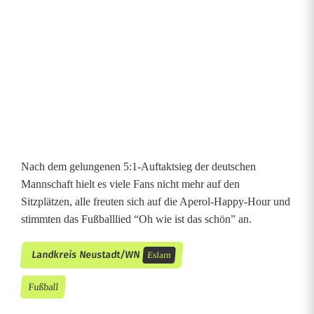
i
c
h
d
o
p
p
Nach dem gelungenen 5:1-Auftaktsieg der deutschen
Mannschaft hielt es viele Fans nicht mehr auf den
e
Sitzplätzen, alle freuten sich auf die Aperol-Happy-Hour und
l
stimmten das Fußballlied “Oh wie ist das schön” an.
t
Landkreis Neustadt/WN
Eslarn
Fußball