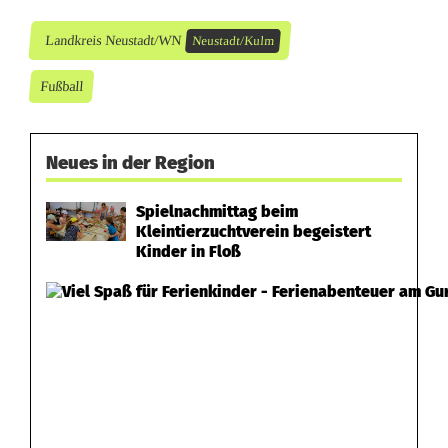
t
Landkreis Neustadt/WN
Neustadt/Kulm
i
Fußball
n
N
Neues in der Region
e
u
Spielnachmittag beim
Kleintierzuchtverein begeistert
s
Kinder in Floß
t
a
d
t
a