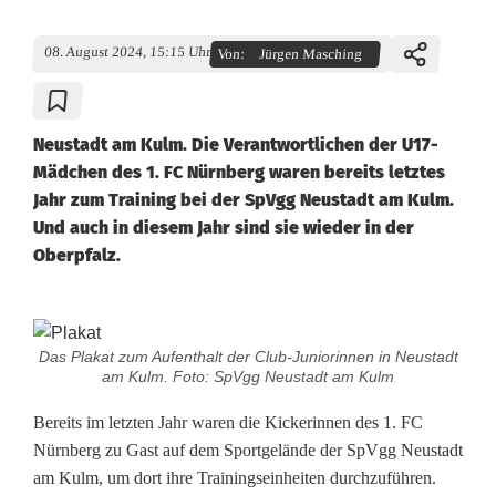
08. August 2024, 15:15 Uhr
Von:
Jürgen Masching
Neustadt am Kulm. Die Verantwortlichen der U17-
Mädchen des 1. FC Nürnberg waren bereits letztes
Jahr zum Training bei der SpVgg Neustadt am Kulm.
Und auch in diesem Jahr sind sie wieder in der
Oberpfalz.
U
Das Plakat zum Aufenthalt der Club-Juniorinnen in Neustadt
1
am Kulm. Foto: SpVgg Neustadt am Kulm
7
Bereits im letzten Jahr waren die Kickerinnen des 1. FC
Nürnberg zu Gast auf dem Sportgelände der SpVgg Neustadt
:
am Kulm, um dort ihre Trainingseinheiten durchzuführen.