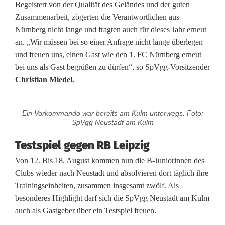
D
Begeistert von der Qualität des Geländes und der guten
Zusammenarbeit, zögerten die Verantwortlichen aus
i
Nürnberg nicht lange und fragten auch für dieses Jahr erneut
e
an. „Wir müssen bei so einer Anfrage nicht lange überlegen
und freuen uns, einen Gast wie den 1. FC Nürnberg erneut
C
bei uns als Gast begrüßen zu dürfen“, so SpVgg-Vorsitzender
l
Christian Miedel.
u
Ein Vorkommando war bereits am Kulm unterwegs. Foto:
b
SpVgg Neustadt am Kulm
-
Testspiel gegen RB Leipzig
J
Von 12. Bis 18. August kommen nun die B-Juniorinnen des
Clubs wieder nach Neustadt und absolvieren dort täglich ihre
u
Trainingseinheiten, zusammen insgesamt zwölf. Als
n
besonderes Highlight darf sich die SpVgg Neustadt am Kulm
auch als Gastgeber über ein Testspiel freuen.
i