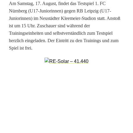
Am Samstag, 17. August, findet das Testspiel 1. FC
o
Nürnberg (U17-Juniorinnen) gegen RB Leipzig (U17-
r
Juniorinnen) im Neustädter Kleemeier-Stadion statt. Anstoß
ist um 15 Uhr. Zuschauer sind während der
i
Trainingseinheiten und selbstverständlich zum Testspiel
n
herzlich eingeladen. Der Eintritt zu den Trainings und zum
Spiel ist frei.
n
e
n
z
u
G
a
s