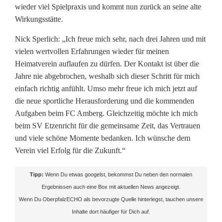
wieder viel Spielpraxis und kommt nun zurück an seine alte
e
Wirkungsstätte.
r
Nick Sperlich: „Ich freue mich sehr, nach drei Jahren und mit
vielen wertvollen Erfahrungen wieder für meinen
g
Heimatverein auflaufen zu dürfen. Der Kontakt ist über die
:
Jahre nie abgebrochen, weshalb sich dieser Schritt für mich
einfach richtig anfühlt. Umso mehr freue ich mich jetzt auf
N
die neue sportliche Herausforderung und die kommenden
i
Aufgaben beim FC Amberg. Gleichzeitig möchte ich mich
beim SV Etzenricht für die gemeinsame Zeit, das Vertrauen
c
und viele schöne Momente bedanken. Ich wünsche dem
k
Verein viel Erfolg für die Zukunft.“
S
Tipp:
Wenn Du etwas googelst, bekommst Du neben den normalen
p
Ergebnissen auch eine Box mit aktuellen News angezeigt.
Wenn Du OberpfalzECHO als bevorzugte Quelle hinterlegst, tauchen unsere
e
Inhalte dort häufiger für Dich auf.