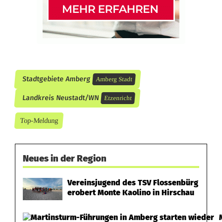
r
ü
c
k
Stadtgebiete Amberg
Amberg Stadt
Landkreis Neustadt/WN
Etzenricht
Top-Meldung
Neues in der Region
Vereinsjugend des TSV Flossenbürg
erobert Monte Kaolino in Hirschau