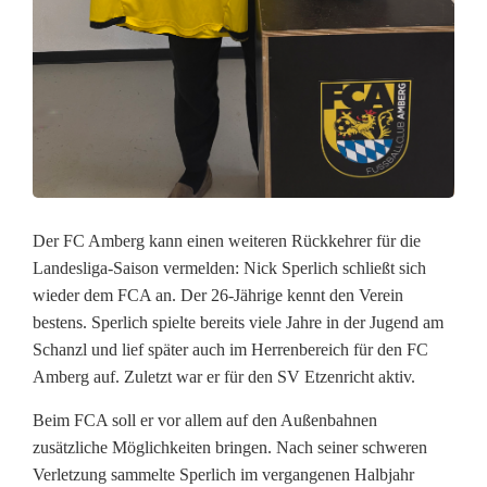
g
f
ü
r
d
e
Der FC Amberg kann einen weiteren Rückkehrer für die
Landesliga-Saison vermelden: Nick Sperlich schließt sich
n
wieder dem FCA an. Der 26-Jährige kennt den Verein
F
bestens. Sperlich spielte bereits viele Jahre in der Jugend am
Schanzl und lief später auch im Herrenbereich für den FC
C
Amberg auf. Zuletzt war er für den SV Etzenricht aktiv.
A
Beim FCA soll er vor allem auf den Außenbahnen
m
zusätzliche Möglichkeiten bringen. Nach seiner schweren
Verletzung sammelte Sperlich im vergangenen Halbjahr
b