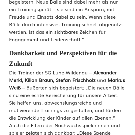
n
begeistern. Neue Bälle sind dabei mehr als nur
ein Trainingsgerät – sie sind ein Ansporn, mit
z
Freude und Einsatz dabei zu sein. Wenn diese
u
Bälle durch intensives Training schnell abgenutzt
werden, ist das ein sichtbares Zeichen für
g
Engagement und Leidenschaft.“
r
Dankbarkeit und Perspektiven für die
o
Zukunft
ß
Die Trainer der SG Luhe-Wildenau –
Alexander
e
Merkl, Kilian Braun, Stefan Frischholz
und
Markus
Weiß
– äußerten sich begeistert: „Die neuen Bälle
n
sind eine echte Bereicherung für unsere Arbeit.
Sie helfen uns, abwechslungsreiche und
Z
motivierende Trainings zu gestalten, und fördern
i
die Entwicklung der Kinder auf allen Ebenen.“
Auch die Eltern der Nachwuchsspielerinnen und -
e
spieler zeigten sich dankbar: „Diese Spende