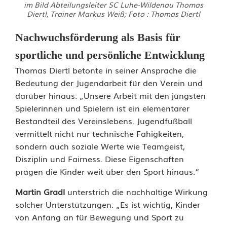
im Bild Abteilungsleiter SC Luhe-Wildenau Thomas
Diertl, Trainer Markus Weiß; Foto : Thomas Diertl
k
l
Nachwuchsförderung als Basis für
e
sportliche und persönliche Entwicklung
Thomas Diertl betonte in seiner Ansprache die
i
Bedeutung der Jugendarbeit für den Verein und
n
darüber hinaus: „Unsere Arbeit mit den jüngsten
Spielerinnen und Spielern ist ein elementarer
e
Bestandteil des Vereinslebens. Jugendfußball
n
vermittelt nicht nur technische Fähigkeiten,
sondern auch soziale Werte wie Teamgeist,
F
Disziplin und Fairness. Diese Eigenschaften
ü
prägen die Kinder weit über den Sport hinaus.“
ß
Martin Gradl
unterstrich die nachhaltige Wirkung
solcher Unterstützungen: „Es ist wichtig, Kinder
e
von Anfang an für Bewegung und Sport zu