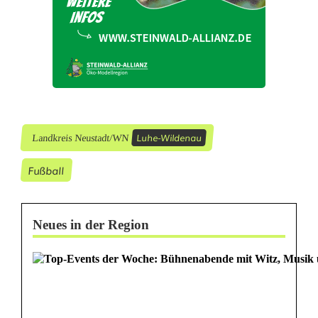
S
G
L
u
h
Luhe-Wildenau
Landkreis Neustadt/WN
e
Fußball
-
W
Neues in der Region
i
l
d
e