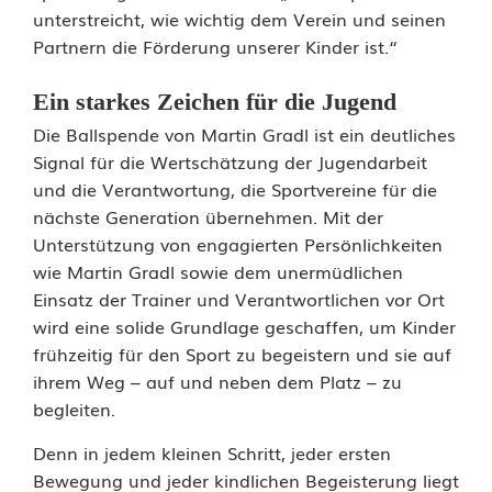
l
unterstreicht, wie wichtig dem Verein und seinen
Partnern die Förderung unserer Kinder ist.“
e
n
Ein starkes Zeichen für die Jugend
:
Die Ballspende von Martin Gradl ist ein deutliches
Signal für die Wertschätzung der Jugendarbeit
W
und die Verantwortung, die Sportvereine für die
i
nächste Generation übernehmen. Mit der
Unterstützung von engagierten Persönlichkeiten
e
wie Martin Gradl sowie dem unermüdlichen
Einsatz der Trainer und Verantwortlichen vor Ort
e
wird eine solide Grundlage geschaffen, um Kinder
i
frühzeitig für den Sport zu begeistern und sie auf
ihrem Weg – auf und neben dem Platz – zu
n
begleiten.
e
Denn in jedem kleinen Schritt, jeder ersten
B
Bewegung und jeder kindlichen Begeisterung liegt