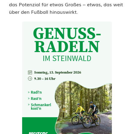
das Potenzial für etwas Großes – etwas, das weit
a
über den Fußball hinauswirkt.
l
l
s
p
e
n
d
e
d
e
r