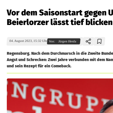
Vor dem Saisonstart gegen U
Beierlorzer lässt tief blicken
04. August 2023, 15:32 Uhr
Von:
Jürgen Herda
Regensburg. Nach dem Durchmarsch in die Zweite Bundes
Angst und Schrecken: Zwei Jahre verbunden mit dem Nam
und sein Rezept für ein Comeback.
V
o
r
d