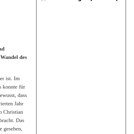
nd
n Wandel des
er ist. Im
s konnte für
bewusst, dass
ierten Jahr
n Christian
bracht. Das
e gesehen,