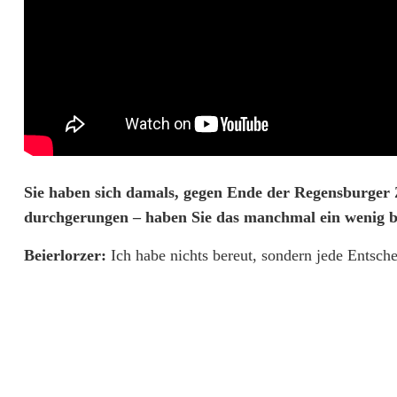
-
S
p
o
r
t
Sie haben sich damals, gegen Ende der Regensburger 
c
durchgerungen – haben Sie das manchmal ein wenig b
h
Beierlorzer:
Ich habe nichts bereut, sondern jede Entsch
e
f
A
c