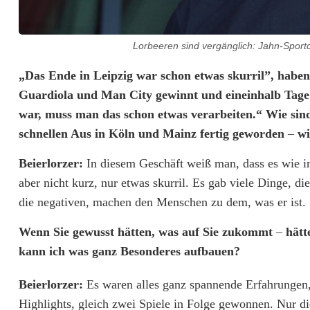
r
t
Lorbeeren sind vergänglich: Jahn-Sport
g
„Das Ende in Leipzig war schon etwas skurril”, habe
e
Guardiola und Man City gewinnt und eineinhalb Tage s
g
war, muss man das schon etwas verarbeiten.“ Wie sin
e
schnellen Aus in Köln und Mainz fertig geworden
–
wi
n
Beierlorzer:
In diesem Geschäft weiß man, dass es wie i
aber nicht kurz, nur etwas skurril. Es gab viele Dinge, di
U
die negativen, machen den Menschen zu dem, was er ist.
n
Wenn Sie gewusst hätten, was auf Sie zukommt
–
hätt
t
kann ich was ganz Besonderes aufbauen?
e
Beierlorzer:
Es waren alles ganz spannende Erfahrungen,
r
Highlights, gleich zwei Spiele in Folge gewonnen. Nur die