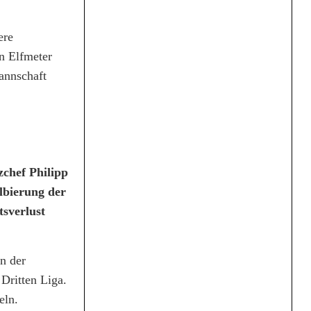
ere
n Elfmeter
annschaft
zchef Philipp
albierung der
tsverlust
n der
 Dritten Liga.
eln.