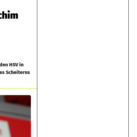
chim
den HSV in
es Scheiterns