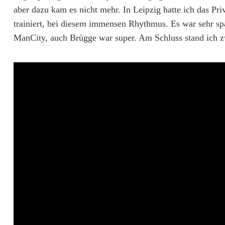
h
aber dazu kam es nicht mehr. In Leipzig hatte ich das P
a
trainiert, bei diesem immensen Rhythmus. Es war sehr spa
ManCity, auch Brügge war super. Am Schluss stand ich zw
c
h
i
n
g
:
J
a
h
n