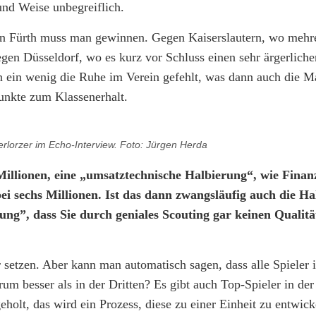
und Weise unbegreiflich.
n Fürth muss man gewinnen. Gegen Kaiserslautern, wo mehr
en Düsseldorf, wo es kurz vor Schluss einen sehr ärgerliche
n ein wenig die Ruhe im Verein gefehlt, was dann auch die M
punkte zum Klassenerhalt.
rlorzer im Echo-Interview. Foto: Jürgen Herda
illionen, eine „umsatztechnische Halbierung“, wie Finan
bei sechs Millionen. Ist das dann zwangsläufig auch die H
ung”, dass Sie durch geniales Scouting gar keinen Qualitä
 setzen. Aber kann man automatisch sagen, dass alle Spieler i
um besser als in der Dritten? Es gibt auch Top-Spieler in der
eholt, das wird ein Prozess, diese zu einer Einheit zu entwick