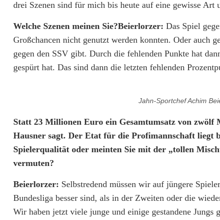
drei Szenen sind für mich bis heute auf eine gewisse Art 
e
Welche Szenen meinen Sie?Beierlorzer:
Das Spiel gege
r
Großchancen nicht genutzt werden konnten. Oder auch geg
l
gegen den SSV gibt. Durch die fehlenden Punkte hat dan
gespürt hat. Das sind dann die letzten fehlenden Prozent
ä
s
Jahn-Sportchef Achim Beie
s
Statt 23 Millionen Euro ein Gesamtumsatz von zwölf M
t
Hausner sagt. Der Etat für die Profimannschaft liegt 
t
Spielerqualität oder meinten Sie mit der „tollen Misch
vermuten?
i
e
Beierlorzer:
Selbstredend müssen wir auf jüngere Spieler
Bundesliga besser sind, als in der Zweiten oder die wieder
f
Wir haben jetzt viele junge und einige gestandene Jungs g