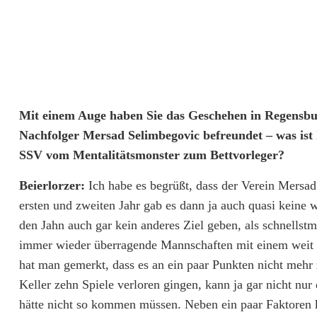
h
i
m
B
Mit einem Auge haben Sie das Geschehen in Regensbu
e
Nachfolger Mersad Selimbegovic befreundet – was ist
i
SSV vom Mentalitätsmonster zum Bettvorleger?
e
Beierlorzer:
Ich habe es begrüßt, dass der Verein Mersad 
r
ersten und zweiten Jahr gab es dann ja auch quasi keine 
den Jahn auch gar kein anderes Ziel geben, als schnellst
l
immer wieder überragende Mannschaften mit einem weit h
o
hat man gemerkt, dass es an ein paar Punkten nicht mehr
Keller zehn Spiele verloren gingen, kann ja gar nicht nur
r
hätte nicht so kommen müssen. Neben ein paar Faktoren 
z