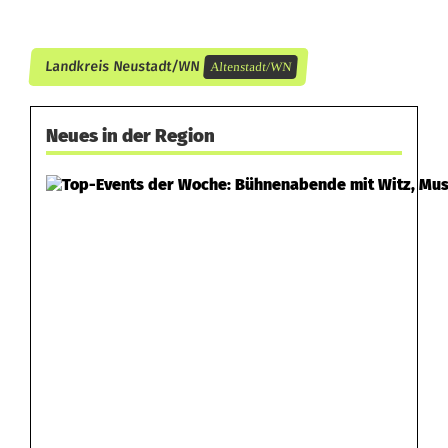
i
s
Landkreis Neustadt/WN
Altenstadt/WN
o
Neues in der Region
n