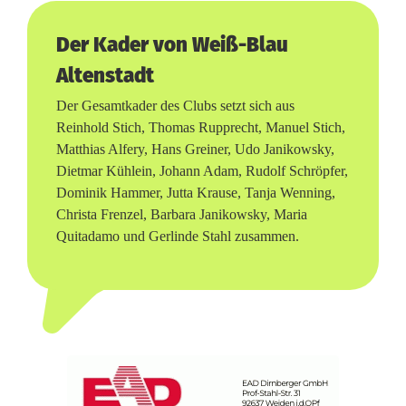
n
s
Der Kader von Weiß-Blau
Altenstadt
t
Der Gesamtkader des Clubs setzt sich aus
a
Reinhold Stich, Thomas Rupprecht, Manuel Stich,
d
Matthias Alfery, Hans Greiner, Udo Janikowsky,
Dietmar Kühlein, Johann Adam, Rudolf Schröpfer,
t
Dominik Hammer, Jutta Krause, Tanja Wenning,
s
Christa Frenzel, Barbara Janikowsky, Maria
Quitadamo und Gerlinde Stahl zusammen.
t
a
r
t
e