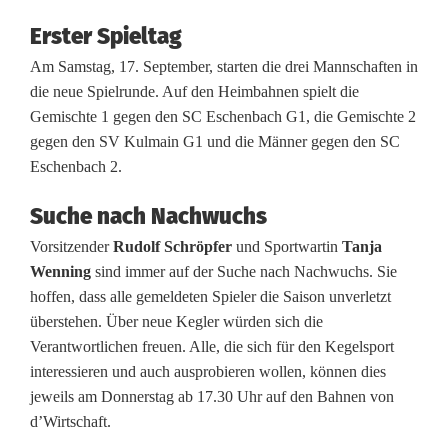
e
Erster Spieltag
i
Am Samstag, 17. September, starten die drei Mannschaften in
ß
die neue Spielrunde. Auf den Heimbahnen spielt die
-
Gemischte 1 gegen den SC Eschenbach G1, die Gemischte 2
gegen den SV Kulmain G1 und die Männer gegen den SC
B
Eschenbach 2.
l
Suche nach Nachwuchs
a
Vorsitzender
Rudolf Schröpfer
und Sportwartin
Tanja
u
Wenning
sind immer auf der Suche nach Nachwuchs. Sie
hoffen, dass alle gemeldeten Spieler die Saison unverletzt
A
überstehen. Über neue Kegler würden sich die
l
Verantwortlichen freuen. Alle, die sich für den Kegelsport
interessieren und auch ausprobieren wollen, können dies
t
jeweils am Donnerstag ab 17.30 Uhr auf den Bahnen von
e
d’Wirtschaft.