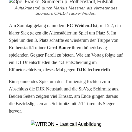
a
Auftaktanstoß durch Markus Messner, als Vertreter des
n
Sponsors OPEL-Franke-Weiden.
k
Am Sonntag gelang dann dem
FC Weiden-Ost
, mit 5:2, ein
klarer Sieg gegen die Altenstädter im Spiel um Platz 5. Im
e
Spiel um den 3. Platz schaffte es wiederum der Truppe von
-
Rothenstadt-Trainer
Gerd Bauer
ihrem höherklassig
spielenden Gegner Paroli zu bieten. Wie am Vortag folgte auf
C
ein 1:1 Unentschieden die 4:3 Entscheidung im
u
Elfmeterschießen, dieses Mal gegen
DJK Irchenrieth
.
p
Ein spannendes Spiel um den Turniersieg fochten zum
Abschluss die DJK Neustadt und die SpVgg Schirmitz aus.
Beiden Seiten zeigten viel Einsatz, am Ende gingen daraus
die Bezirksligisten aus Schirmitz mit 2:1 Toren als Sieger
hervor.