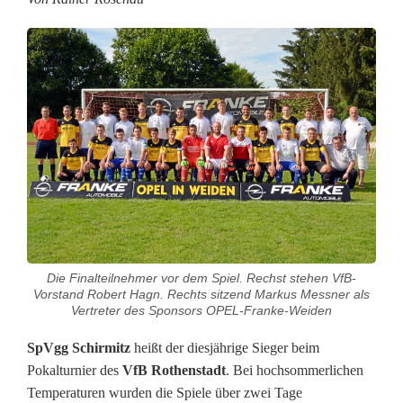
n
n
e
n
d
e
S
p
Die Finalteilnehmer vor dem Spiel. Rechst stehen VfB-
i
Vorstand Robert Hagn. Rechts sitzend Markus Messner als
Vertreter des Sponsors OPEL-Franke-Weiden
e
SpVgg Schirmitz
heißt der diesjährige Sieger beim
l
Pokalturnier des
VfB Rothenstadt
. Bei hochsommerlichen
Temperaturen wurden die Spiele über zwei Tage
e