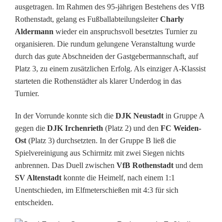
ausgetragen. Im Rahmen des 95-jährigen Bestehens des VfB
b
Rothenstadt, gelang es Fußballabteilungsleiter
Charly
Aldermann
wieder ein anspruchsvoll besetztes Turnier zu
e
organisieren. Die rundum gelungene Veranstaltung wurde
i
durch das gute Abschneiden der Gastgebermannschaft, auf
Platz 3, zu einem zusätzlichen Erfolg. Als einziger A-Klassist
m
starteten die Rothenstädter als klarer Underdog in das
O
Turnier.
p
In der Vorrunde konnte sich die
DJK Neustadt
in Gruppe A
gegen die
DJK Irchenrieth
(Platz 2) und den
FC Weiden-
e
Ost
(Platz 3) durchsetzten. In der Gruppe B ließ die
l
Spielvereinigung aus Schirmitz mit zwei Siegen nichts
anbrennen. Das Duell zwischen
VfB Rothenstadt
und dem
-
SV Altenstadt
konnte die Heimelf, nach einem 1:1
F
Unentschieden, im Elfmeterschießen mit 4:3 für sich
entscheiden.
r