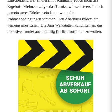
Entscheidend war an diesem Nachmittag jedoch nicht das
i
Ergebnis. Vielmehr zeigte das Turnier, wie selbstverständlich
gemeinsames Erleben sein kann, wenn die
t
Rahmenbedingungen stimmen. Den Abschluss bildete ein
e
gemeinsames Essen. Die Jura-Werkstätten kündigten an, das
inklusive Turnier auch künftig jährlich fortführen zu wollen.
i
n
a
n
d
e
r
i
n