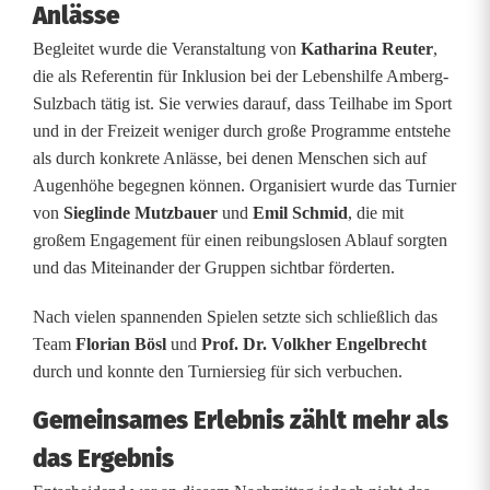
Anlässe
r
Begleitet wurde die Veranstaltung von
Katharina Reuter
,
n
die als Referentin für Inklusion bei der Lebenshilfe Amberg-
i
Sulzbach tätig ist. Sie verwies darauf, dass Teilhabe im Sport
und in der Freizeit weniger durch große Programme entstehe
e
als durch konkrete Anlässe, bei denen Menschen sich auf
r
Augenhöhe begegnen können. Organisiert wurde das Turnier
von
Sieglinde Mutzbauer
und
Emil Schmid
, die mit
s
großem Engagement für einen reibungslosen Ablauf sorgten
t
und das Miteinander der Gruppen sichtbar förderten.
ä
Nach vielen spannenden Spielen setzte sich schließlich das
Team
Florian Bösl
und
Prof. Dr. Volkher Engelbrecht
r
durch und konnte den Turniersieg für sich verbuchen.
k
Gemeinsames Erlebnis zählt mehr als
t
das Ergebnis
M