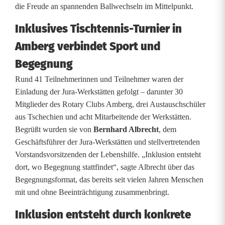
i
die Freude an spannenden Ballwechseln im Mittelpunkt.
s
Inklusives Tischtennis-Turnier in
c
Amberg verbindet Sport und
h
Begegnung
Rund 41 Teilnehmerinnen und Teilnehmer waren der
t
Einladung der Jura-Werkstätten gefolgt – darunter 30
e
Mitglieder des Rotary Clubs Amberg, drei Austauschschüler
aus Tschechien und acht Mitarbeitende der Werkstätten.
n
Begrüßt wurden sie von
Bernhard Albrecht
, dem
n
Geschäftsführer der Jura-Werkstätten und stellvertretenden
Vorstandsvorsitzenden der Lebenshilfe. „Inklusion entsteht
i
dort, wo Begegnung stattfindet“, sagte Albrecht über das
s
Begegnungsformat, das bereits seit vielen Jahren Menschen
mit und ohne Beeinträchtigung zusammenbringt.
t
Inklusion entsteht durch konkrete
u