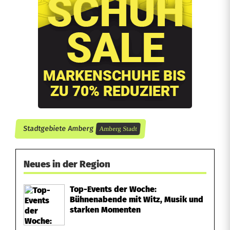
A
m
b
e
r
g
Stadtgebiete Amberg
Amberg Stadt
Neues in der Region
Top-Events der Woche:
Bühnenabende mit Witz, Musik und
starken Momenten