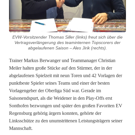
e
i
d
e
EVW-Vorsitzender Thomas Siller (links) freut sich über die
Vertragsverlängerung des teaminternen Topscorers der
n
abgelaufenen Saison – Ales Jirik (rechts).
B
Trainer Markus Berwanger und Teammanager Christian
Meiler halten große Stücke auf den Stürmer, der in der
l
abgelaufenen Spielzeit mit neun Toren und 42 Vorlagen der
u
punktbeste Spieler seines Teams und einer der besten
Vorlagengeber der Oberliga Süd war. Gerade im
e
Saisonendspurt, als die Weidener in den Play-Offs erst
D
Sonthofen bezwungen und später den großen Favoriten EV
Regensburg gehörig ärgern konnten, gehörte der
e
Linksschütze zu den unumstrittenen Leistungsträgern seiner
v
Mannschaft.