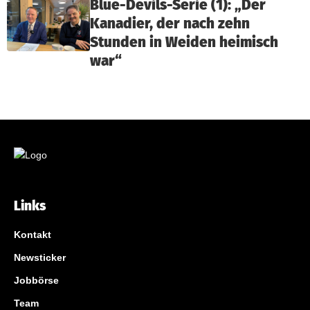
Blue-Devils-Serie (1): „Der
Kanadier, der nach zehn
Stunden in Weiden heimisch
war“
Links
Kontakt
Newsticker
Jobbörse
Team