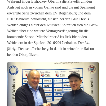
Während in der Eishockey-Oberliga die Playoffs um den
v
Aufstieg noch in vollem Gange sind und die mit Spannung
erwartete Serie zwischen dem EV Regensburg und dem
e
EHC Bayreuth bevorsteht, tut sich bei den Blue Devils
Weiden einiges hinter den Kulissen: So freuen sich die Blau-
r
Weißen über eine weitere Vertragsverlängerung für die
l
kommende Saison: Mittelstürmer Ales Jirik bleibt den
Weidenern in der Spielzeit 2016/2017 erhalten. Der 34-
ä
jährige Deutsch-Tscheche geht damit in seine dritte Saison
n
bei den Oberpfälzern.
g
e
r
t
b