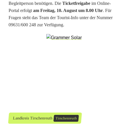
n
Begleitperson benötigen. Die
Ticketfreigabe
im Online-
c
Portal erfolgt
am Freitag, 10. August um 8.00 Uhr
. Für
Fragen steht das Team der Tourist-Info unter der Nummer
h
09631/600 248 zur Verfügung.
e
n
:
J
e
t
z
t
Landkreis Tirschenreuth
Tirschenreuth
K