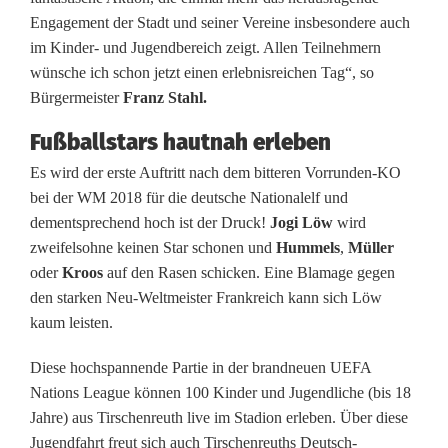
r
Engagement der Stadt und seiner Vereine insbesondere auch
im Kinder- und Jugendbereich zeigt. Allen Teilnehmern
e
wünsche ich schon jetzt einen erlebnisreichen Tag“, so
n
Bürgermeister
Franz Stahl.
z
Fußballstars hautnah erleben
u
Es wird der erste Auftritt nach dem bitteren Vorrunden-KO
bei der WM 2018 für die deutsche Nationalelf und
m
dementsprechend hoch ist der Druck!
Jogi Löw
wird
zweifelsohne keinen Star schonen und
Hummels
,
Müller
L
oder
Kroos
auf den Rasen schicken. Eine Blamage gegen
ä
den starken Neu-Weltmeister Frankreich kann sich Löw
kaum leisten.
n
d
Diese hochspannende Partie in der brandneuen UEFA
Nations League können 100 Kinder und Jugendliche (bis 18
e
Jahre) aus Tirschenreuth live im Stadion erleben. Über diese
r
Jugendfahrt freut sich auch Tirschenreuths Deutsch-