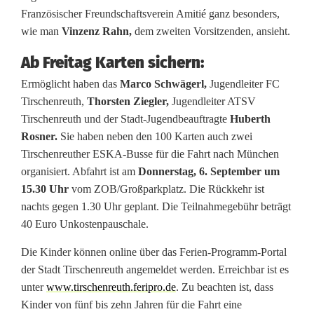
Französischer Freundschaftsverein Amitié ganz besonders,
s
wie man
Vinzenz Rahn,
dem zweiten Vorsitzenden, ansieht.
p
Ab Freitag Karten sichern:
i
Ermöglicht haben das
Marco Schwägerl,
Jugendleiter FC
e
Tirschenreuth,
Thorsten Ziegler,
Jugendleiter ATSV
Tirschenreuth und der Stadt-Jugendbeauftragte
Huberth
l
Rosner.
Sie haben neben den 100 Karten auch zwei
n
Tirschenreuther ESKA-Busse für die Fahrt nach München
organisiert. Abfahrt ist am
Donnerstag, 6. September um
a
15.30 Uhr
vom ZOB/Großparkplatz. Die Rückkehr ist
c
nachts gegen 1.30 Uhr geplant. Die Teilnahmegebühr beträgt
40 Euro Unkostenpauschale.
h
Die Kinder können online über das Ferien-Programm-Portal
M
der Stadt Tirschenreuth angemeldet werden. Erreichbar ist es
ü
unter
www.tirschenreuth.feripro.de
. Zu beachten ist, dass
Kinder von fünf bis zehn Jahren für die Fahrt eine