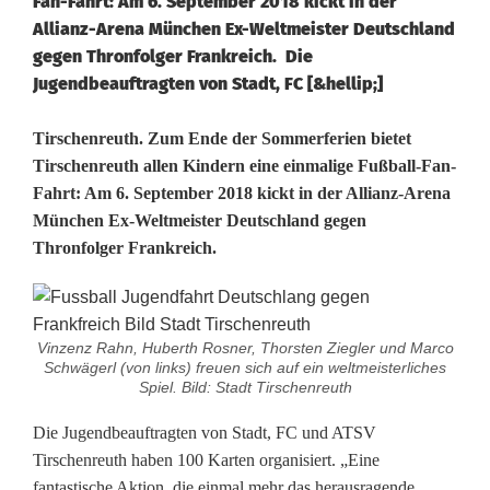
Fan-Fahrt: Am 6. September 2018 kickt in der
Allianz-Arena München Ex-Weltmeister Deutschland
gegen Thronfolger Frankreich. Die
Jugendbeauftragten von Stadt, FC [&hellip;]
K
Tirschenreuth. Zum Ende der Sommerferien bietet
Tirschenreuth allen Kindern eine einmalige Fußball-Fan-
i
Fahrt: Am 6. September 2018 kickt in der Allianz-Arena
München Ex-Weltmeister Deutschland gegen
n
Thronfolger Frankreich.
d
e
r
Vinzenz Rahn, Huberth Rosner, Thorsten Ziegler und Marco
Schwägerl (von links) freuen sich auf ein weltmeisterliches
f
Spiel. Bild: Stadt Tirschenreuth
a
Die Jugendbeauftragten von Stadt, FC und ATSV
Tirschenreuth haben 100 Karten organisiert. „Eine
h
fantastische Aktion, die einmal mehr das herausragende