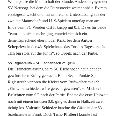
Winterpause die Mannschaft der Stunde. Anders dagegen der
SV Neusorg, bei dem die Durststrecke weiter anhält. Extrem
ersatzgeschwächt und mit zahlreicher Unterstützung aus der
zweiten Mannschaft und U19-Spielern unterlag man am
Ende beim FC Weiden-Ost II knapp mit 0:1. Da es für beide
Teams um nichts mehr ging, entwickelte sich ein
dementsprechend eher müder Kick, bei dem
Anton
Schepelew
in der 48. Spielminute das Tor des Tages erzielte.
„Ich bin stolz auf die Jungs“, so Oppitz nach der Partie.
SV Riglasreuth – SC Eschenbach 2:1 (0:0)
Die Trainerentlassung beim SC Eschenbach hat nicht den
gewünschten Erfolg gebracht. Beim Sechs-Punkte-Spiel in
Riglasreuth verloren die Kicker vom Rußweiher mit 1:2.
„Ein Unentschieden wäre gerecht gewesen“, so
Michael
Brüchner
vom SC nach der Partie. Endete die erste Halbzeit
noch mit einem torlosen 0:0, ging es dann in Halbzeit zwei
richtig los.
Valentin Schieder
brachte die Gäste in der 63.
Spielminute in Front. Doch
Timo Philbert
konnte fast