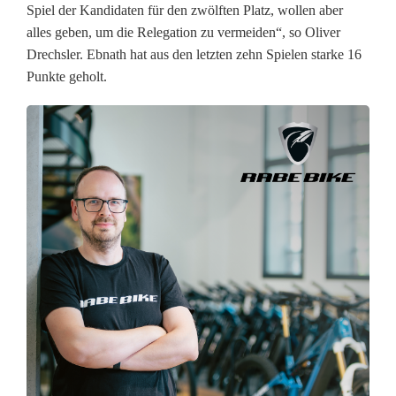
Spiel der Kandidaten für den zwölften Platz, wollen aber
h
alles geben, um die Relegation zu vermeiden“, so Oliver
s
Drechsler. Ebnath hat aus den letzten zehn Spielen starke 16
Punkte geholt.
i
t
z
e
n
?