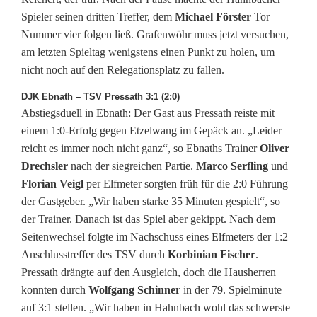
z
Spieler seinen dritten Treffer, dem
Michael Förster
Tor
,
Nummer vier folgen ließ. Grafenwöhr muss jetzt versuchen,
am letzten Spieltag wenigstens einen Punkt zu holen, um
w
nicht noch auf den Relegationsplatz zu fallen.
e
DJK Ebnath – TSV Pressath 3:1 (2:0)
Abstiegsduell in Ebnath: Der Gast aus Pressath reiste mit
r
einem 1:0-Erfolg gegen Etzelwang im Gepäck an. „Leider
m
reicht es immer noch nicht ganz“, so Ebnaths Trainer
Oliver
Drechsler
nach der siegreichen Partie.
Marco Serfling
und
u
Florian Veigl
per Elfmeter sorgten früh für die 2:0 Führung
s
der Gastgeber. „Wir haben starke 35 Minuten gespielt“, so
der Trainer. Danach ist das Spiel aber gekippt. Nach dem
s
Seitenwechsel folgte im Nachschuss eines Elfmeters der 1:2
n
Anschlusstreffer des TSV durch
Korbinian Fischer
.
Pressath drängte auf den Ausgleich, doch die Hausherren
a
konnten durch
Wolfgang Schinner
in der 79. Spielminute
c
auf 3:1 stellen. „Wir haben in Hahnbach wohl das schwerste