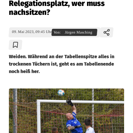
Relegationsplatz, wer muss
nachsitzen?
09. Mai 2023, 09:45 Uhr
Von:
Jürgen Masching
Weiden. Während an der Tabellenspitze alles in
trockenen Tüchern ist, geht es am Tabellenende
noch heiß her.
K
r
e
i