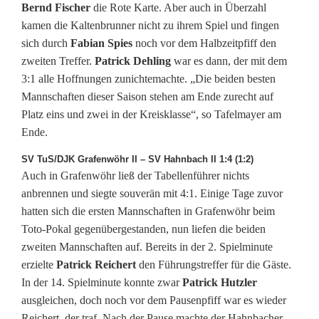
e
Bernd Fischer
die Rote Karte. Aber auch in Überzahl
kamen die Kaltenbrunner nicht zu ihrem Spiel und fingen
g
sich durch
Fabian Spies
noch vor dem Halbzeitpfiff den
a
zweiten Treffer.
Patrick Dehling
war es dann, der mit dem
3:1 alle Hoffnungen zunichtemachte. „Die beiden besten
t
Mannschaften dieser Saison stehen am Ende zurecht auf
i
Platz eins und zwei in der Kreisklasse“, so Tafelmayer am
Ende.
o
SV TuS/DJK Grafenwöhr II – SV Hahnbach II 1:4 (1:2)
n
Auch in Grafenwöhr ließ der Tabellenführer nichts
s
anbrennen und siegte souverän mit 4:1. Einige Tage zuvor
hatten sich die ersten Mannschaften in Grafenwöhr beim
p
Toto-Pokal gegenübergestanden, nun liefen die beiden
l
zweiten Mannschaften auf. Bereits in der 2. Spielminute
erzielte
Patrick Reichert
den Führungstreffer für die Gäste.
a
In der 14. Spielminute konnte zwar
Patrick Hutzler
t
ausgleichen, doch noch vor dem Pausenpfiff war es wieder
Reichert, der traf. Nach der Pause machte der Hahnbacher