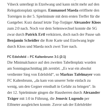
Vilseck unterliegt in Etzelwang und kann nicht mehr auf den
e
Relegationsplatz springen.
Emmanuel Maeda
eröffnete den
Torreigen in der 5. Spielminute mit dem ersten Treffer für die
n
Gastgeber. Kurz darauf letzte Top-Torjäger
Alexander Kloos
f
zum 2:0 nach. Noch vor dem Seitenwechsel konnte die SG
zwar durch
Patrick Ertl
verkürzen, doch nach der Pause sah
ü
Benjamin Scheidler
die Rote Karte und Etzelwang legte
r
durch Kloss und Maeda noch zwei Tore nach.
d
FC Edelsfeld – FC Kaltenbrunn 3:1 (2:1)
e
Die Minimalchance auf den zweiten Tabellenplatz wurden
am Sonntagnachmittag jäh zerstört. „Es war ein absolut
n
verdienter Sieg von Edelsfeld“, so
Markus Tafelmayer
vom
FC Kaltenbrunn, „da kam von unserer Seite einfach zu
R
wenig, um den Gegner ernsthaft in Gefahr zu bringen“. In
e
der 12. Spielminute gingen die Hausherren durch
Alexander
Träger
mit 1:0 in Führung, die
Jenovic Lugendo
per
l
Elfmeter ausgleichen konnte. Zuvor sah der Edelsfelder