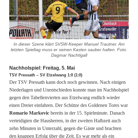
s
k
l
a
In dieser Szene klärt SVSW-Keeper Manuel Trautner. Am
letzten Spieltag muss er seinen Kasten sauber halten. Foto:
s
Dagmar Nachtigall
s
Nachholspiel: Freitag, 5. Mai
e
TSV Pressath – SV Etzelwang 1:0 (1:0)
Der TSV Pressath kann doch noch gewinnen. Nach einigen
W
Niederlagen und Unentschieden konnte man im Nachholspiel
gegen den Tabellenvierten aus Etzelwang endlich wieder
e
einen Dreier einfahren. Der Schütze des Goldenen Tores war
s
Romario Markovic
bereits in der 15. Spielminute. Danach
verteidigten die Hausherren, in der zweiten Halbzeit auch
t
zehn Minuten in Unterzahl, gegen die Gäste und brachten
:
den knappen Erfolg über die Zeit. Es war mehr als ein